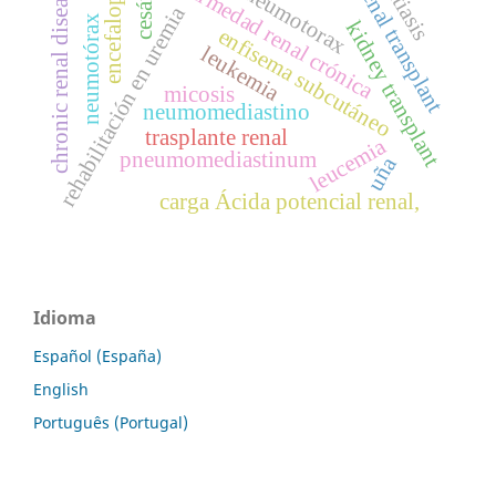
encefalopatía
enfermedad renal crónica
cesárea
pneumotorax
chronic renal disease
renal transplant
rehabilitación en uremia
neumotórax
kidney transplant
enfisema subcutáneo
leukemia
micosis
neumomediastino
trasplante renal
leucemia
pneumomediastinum
uña
carga Ácida potencial renal,
Idioma
Español (España)
English
Português (Portugal)