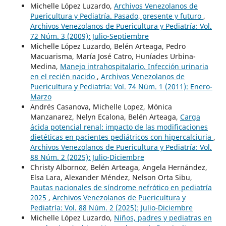
Michelle López Luzardo,
Archivos Venezolanos de
Puericultura y Pediatría. Pasado, presente y futuro
,
Archivos Venezolanos de Puericultura y Pediatría: Vol.
72 Núm. 3 (2009): Julio-Septiembre
Michelle López Luzardo, Belén Arteaga, Pedro
Macuarisma, María José Catro, Huníades Urbina-
Medina,
Manejo intrahospitalario. Infección urinaria
en el recién nacido
,
Archivos Venezolanos de
Puericultura y Pediatría: Vol. 74 Núm. 1 (2011): Enero-
Marzo
Andrés Casanova, Michelle Lopez, Mónica
Manzanarez, Nelyn Ecalona, Belén Arteaga,
Carga
ácida potencial renal: impacto de las modificaciones
dietéticas en pacientes pediátricos con hipercalciuria
,
Archivos Venezolanos de Puericultura y Pediatría: Vol.
88 Núm. 2 (2025): Julio-Diciembre
Christy Albornoz, Belén Arteaga, Angela Hernández,
Elsa Lara, Alexander Méndez, Nelson Orta Sibu,
Pautas nacionales de síndrome nefrótico en pediatría
2025
,
Archivos Venezolanos de Puericultura y
Pediatría: Vol. 88 Núm. 2 (2025): Julio-Diciembre
Michelle López Luzardo,
Niños, padres y pediatras en