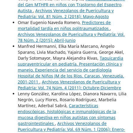
del Gen MTHFR en niños con Trastorno del Espectro
Autista
,
Archivos Venezolanos de Puericultura y
Pediatría: Vol. 81 Núm. 2 (2018): Mayo-Agosto
Omar Eugenio Naveda Romero,
Predictores de
mortalidad tardía en niños politraumatizados
,
Archivos Venezolanos de Puericultura y Pediatría: Vol.
78 Núm. 2 (2015): Abril-Junio
Manfred Hermanni, Elka María Marcano, Angelo
Sparano, Livia Machado, Yajaira Guerra, George Akel,
Darly Sotomayor, Mayra Alejandra Rivas,
Taquicardia
supraventricular en pediatría. Presentación clínica y
manejo. Experiencia del servicio de cardiología
Hospital de Niños JM de los Ríos. Caracas, Venezuela.
2001-2011
,
Archivos Venezolanos de Puericultura y
Pediatría: Vol. 74 Núm. 4 (2011): Octubre-Diciembre
Lenny González, Karolina López, Dianora Navarro, Lilia
Negrón, Lucy Flores, Rosario Rodríguez, Marbelia
Martínez, Aderbal Sabrá,
Características
endoscópicas, histológicas e inmunológicas de la
mucosa digestiva en niños autistas con síntomas
gastrointestinales
,
Archivos Venezolanos de
Puericultura y Pediatría: Vol. 69 Núm. 1 (2006): Enero-