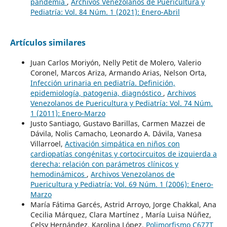
pandemia
,
Archivos Venezolanos de Puericultura y
Pediatría: Vol. 84 Núm. 1 (2021): Enero-Abril
Artículos similares
Juan Carlos Moriyón, Nelly Petit de Molero, Valerio
Coronel, Marcos Ariza, Armando Arias, Nelson Orta,
Infección urinaria en pediatría. Definición,
epidemiología, patogenia, diagnóstico
,
Archivos
Venezolanos de Puericultura y Pediatría: Vol. 74 Núm.
1 (2011): Enero-Marzo
Justo Santiago, Gustavo Barillas, Carmen Mazzei de
Dávila, Nolis Camacho, Leonardo A. Dávila, Vanesa
Villarroel,
Activación simpática en niños con
cardiopatías congénitas y cortocircuitos de izquierda a
derecha: relación con parámetros clínicos y
hemodinámicos
,
Archivos Venezolanos de
Puericultura y Pediatría: Vol. 69 Núm. 1 (2006): Enero-
Marzo
María Fátima Garcés, Astrid Arroyo, Jorge Chakkal, Ana
Cecilia Márquez, Clara Martínez , María Luisa Núñez,
Celsy Hernández, Karolina López,
Polimorfismo C677T