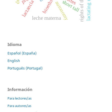
rights of the child
lactating mothers
bioethics
short tall
lactancia
autonomy
leche materna
Idioma
Español (España)
English
Português (Portugal)
Información
Para lectores/as
Para autores/as