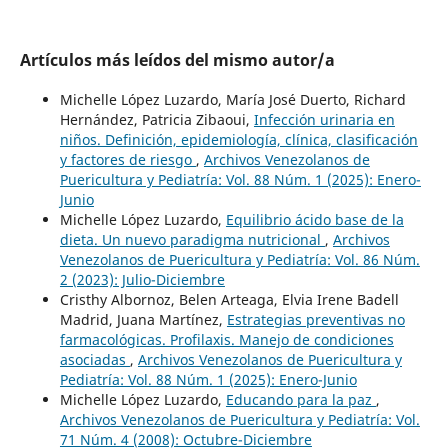
Artículos más leídos del mismo autor/a
Michelle López Luzardo, María José Duerto, Richard
Hernández, Patricia Zibaoui,
Infección urinaria en
niños. Definición, epidemiología, clínica, clasificación
y factores de riesgo
,
Archivos Venezolanos de
Puericultura y Pediatría: Vol. 88 Núm. 1 (2025): Enero-
Junio
Michelle López Luzardo,
Equilibrio ácido base de la
dieta. Un nuevo paradigma nutricional
,
Archivos
Venezolanos de Puericultura y Pediatría: Vol. 86 Núm.
2 (2023): Julio-Diciembre
Cristhy Albornoz, Belen Arteaga, Elvia Irene Badell
Madrid, Juana Martínez,
Estrategias preventivas no
farmacológicas. Profilaxis. Manejo de condiciones
asociadas
,
Archivos Venezolanos de Puericultura y
Pediatría: Vol. 88 Núm. 1 (2025): Enero-Junio
Michelle López Luzardo,
Educando para la paz
,
Archivos Venezolanos de Puericultura y Pediatría: Vol.
71 Núm. 4 (2008): Octubre-Diciembre