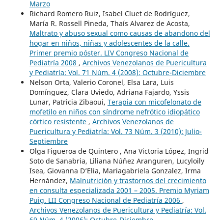
Marzo
Richard Romero Ruiz, Isabel Cluet de Rodríguez,
María R. Rossell Pineda, Thaís Alvarez de Acosta,
Maltrato y abuso sexual como causas de abandono del
hogar en niños, niñas y adolescentes de la calle.
Primer premio póster. LIV Congreso Nacional de
Pediatría 2008
,
Archivos Venezolanos de Puericultura
y Pediatría: Vol. 71 Núm. 4 (2008): Octubre-Diciembre
Nelson Orta, Valerio Coronel, Elsa Lara, Luis
Domínguez, Clara Uviedo, Adriana Fajardo, Yssis
Lunar, Patricia Zibaoui,
Terapia con micofelonato de
mofetilo en niños con síndrome nefrótico idiopático
córtico resistente
,
Archivos Venezolanos de
Puericultura y Pediatría: Vol. 73 Núm. 3 (2010): Julio-
Septiembre
Olga Figueroa de Quintero , Ana Victoria López, Ingrid
Soto de Sanabria, Liliana Núñez Aranguren, Lucyloily
Isea, Giovanna D’Elia, Mariagabriela Gonzalez, Irma
Hernández,
Malnutrición y trastornos del crecimiento
en consulta especializada 2001 – 2005. Premio Myriam
Puig. LII Congreso Nacional de Pediatría 2006
,
Archivos Venezolanos de Puericultura y Pediatría: Vol.
69 Núm. 4 (2006): Octubre-Diciembre