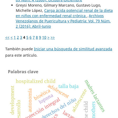
Greysi Moreno, Gilmary Marcano, Gustavo Lugo,
Michelle López,
Carga ácida potencial renal de la dieta
en niños con enfermedad renal crónica
,
Archivos
Venezolanos de Puericultura y Pediatría: Vol. 79 Núm.
2 (2016): Abril-Junio
<<
<
1
2
3
4
5
6
7
8
9
10
>
>>
También puede
Iniciar una búsqueda de similitud avanzada
para este artículo.
Palabras clave
hospitalized child
madres lactantes
adolescent
talla baja
development
bioética
adolescente
autonomía
lopnna
derechos del niño
protección integral
desarrollo
lactantes