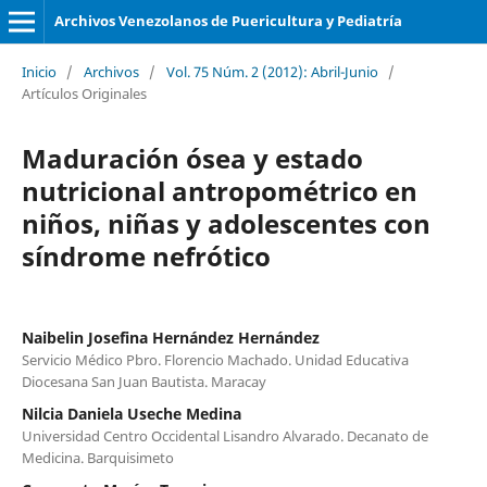
Archivos Venezolanos de Puericultura y Pediatría
Inicio
/
Archivos
/
Vol. 75 Núm. 2 (2012): Abril-Junio
/
Artículos Originales
Maduración ósea y estado
nutricional antropométrico en
niños, niñas y adolescentes con
síndrome nefrótico
Naibelin Josefina Hernández Hernández
Servicio Médico Pbro. Florencio Machado. Unidad Educativa
Diocesana San Juan Bautista. Maracay
Nilcia Daniela Useche Medina
Universidad Centro Occidental Lisandro Alvarado. Decanato de
Medicina. Barquisimeto