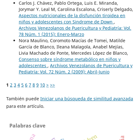
Carlos J. Chávez, Pablo Ortega, Luis E. Miranda,
Jorymar Y. Leal M, Carolina Escalona, Criserly Delgado,
Aspectos nutricionales de la disfunción tiroidea en
niños y adolescentes con Sindrome de Down
,
Archivos Venezolanos de Puericultura y Pediatría: Vol.
78 Núm. 1 (2015): Enero-Marzo
Nora Maulino, Coromoto Macías de Tomei, Matilde
García de Blanco, Ileana Malagola, Anabel Mejías,
Livia Machado de Ponte, Mercedes López de Blanco,
Consenso sobre síndrome metabólico en niños y
adolescentes
,
Archivos Venezolanos de Puericultura y
Pediatría: Vol. 72 Núm. 2 (2009): Abril-Junio
1
2
3
4
5
6
7
8
9
10
>
>>
También puede
Iniciar una búsqueda de similitud avanzada
para este artículo.
Palabras clave