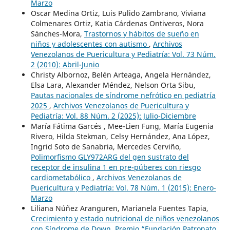
Marzo
Oscar Medina Ortiz, Luis Pulido Zambrano, Viviana
Colmenares Ortiz, Katia Cárdenas Ontiveros, Nora
Sánches-Mora,
Trastornos y hábitos de sueño en
niños y adolescentes con autismo
,
Archivos
Venezolanos de Puericultura y Pediatría: Vol. 73 Núm.
2 (2010): Abril-Junio
Christy Albornoz, Belén Arteaga, Angela Hernández,
Elsa Lara, Alexander Méndez, Nelson Orta Sibu,
Pautas nacionales de síndrome nefrótico en pediatría
2025
,
Archivos Venezolanos de Puericultura y
Pediatría: Vol. 88 Núm. 2 (2025): Julio-Diciembre
María Fátima Garcés , Mee-Lien Fung, María Eugenia
Rivero, Hilda Stekman, Celsy Hernández, Ana López,
Ingrid Soto de Sanabria, Mercedes Cerviño,
Polimorfismo GLY972ARG del gen sustrato del
receptor de insulina 1 en pre-púberes con riesgo
cardiometabólico
,
Archivos Venezolanos de
Puericultura y Pediatría: Vol. 78 Núm. 1 (2015): Enero-
Marzo
Liliana Núñez Aranguren, Marianela Fuentes Tapia,
Crecimiento y estado nutricional de niños venezolanos
con Síndrome de Down. Premio “Fundación Patronato