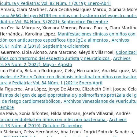
cultura y Pediatría: Vol. 82 Núm. 1 (2019): Enero-Abril
sa Amaro, Clara Martínez, Ana Cecilia Márquez Mardu, Xiomara Mor
ismo A66G del gen MTRR en niños con trastorno del espectro auti
diatría: Vol. 84 Núm. 3 (2021): Septiembre-Diciembre
na Cecilia Márquez, Xiomara Moreno, Franca Puccio, Clara Martíne
 Hernández, Karolina López,
Manifestaciones clínicas en niños con
ación con anticuerpos específicos tipo IgE a alimentos
,
Archivos
Vol. 81 Núm. 3 (2018): Septiembre-Diciembre
Guerrero, Libia Alonso, Ana Marcano, Gleydis Villarroel,
Colonizac
iños con trastorno del espectro autista y neurotípicos
,
Archivos
ol. 85 Núm. 2 (2022): Mayo - Agosto
ima Patiño, Betania Rodríguez, Celsy Hernández, Ana Márquez, M
iveles de Zinc y Cobre con disbiosis intestinal en niños con trasto
ra y Pediatría: Vol. 84 Núm. 1 (2021): Enero-Abril
a Figueroa, Ana López, Jorge De Abreu, Elizabeth Dini, Joseba Cela
fismos del gen de apolipoproteína e y polimorfismo pro12ala del 
s de riesgo cardiometabólicos
,
Archivos Venezolanos de Puericultu
tiembre
na Paiva, Sonia Sifontes, Hilda Stekman, Josefa Villasmil, Andrés
unción endotelial en niños con infección bacteriana
,
Archivos
Vol. 73 Núm. 4 (2010): Octubre-Diciembre
a Stekman, Celsy Hernández, Ana López, Ingrid Soto de Sanabria,