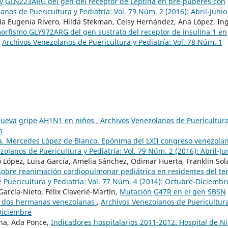
y GLN223ARG del gen del receptor de Leptina en pre-púberes con
anos de Puericultura y Pediatría: Vol. 79 Núm. 2 (2016): Abril-Junio
ía Eugenia Rivero, Hilda Stekman, Celsy Hernández, Ana López, In
orfismo GLY972ARG del gen sustrato del receptor de insulina 1 en
,
Archivos Venezolanos de Puericultura y Pediatría: Vol. 78 Núm. 1
nueva gripe AH1N1 en niños
,
Archivos Venezolanos de Puericultura
o
ra. Mercedes López de Blanco. Epónima del LXII congreso venezola
olanos de Puericultura y Pediatría: Vol. 79 Núm. 2 (2016): Abril-Ju
o López, Luisa García, Amelia Sánchez, Odimar Huerta, Franklin Sol
sobre reanimación cardiopulmonar pediátrica en residentes del te
 Puericultura y Pediatría: Vol. 77 Núm. 4 (2014): Octubre-Diciembr
García-Nieto, Félix Claverié-Martín,
Mutación G47R en el gen SBSN
n dos hermanas venezolanas
,
Archivos Venezolanos de Puericultur
-Diciembre
na, Ada Ponce,
Indicadores hospitalarios 2011-2012. Hospital de N