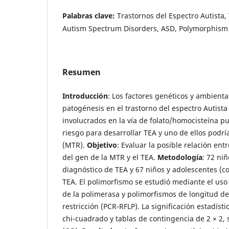
Palabras clave:
Trastornos del Espectro Autista,
Autism Spectrum Disorders, ASD, Polymorphism
Resumen
Introducción
: Los factores genéticos y ambient
patogénesis en el trastorno del espectro Autista
involucrados en la vía de folato/homocisteína p
riesgo para desarrollar TEA y uno de ellos podrí
(MTR).
Objetivo
: Evaluar la posible relación en
del gen de la MTR y el TEA.
Metodología
: 72 ni
diagnóstico de TEA y 67 niños y adolescentes (co
TEA. El polimorfismo se estudió mediante el uso
de la polimerasa y polimorfismos de longitud d
restricción (PCR-RFLP). La significación estadíst
chi-cuadrado y tablas de contingencia de 2 × 2, 