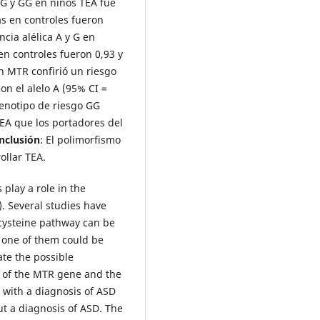
AG y GG en niños TEA fue
as en controles fueron
cia alélica A y G en
en controles fueron 0,93 y
en MTR confirió un riesgo
on el alelo A (95% CI =
 genotipo de riesgo GG
EA que los portadores del
nclusión
: El polimorfismo
ollar TEA.
 play a role in the
. Several studies have
ocysteine pathway can be
d one of them could be
ate the possible
 of the MTR gene and the
 with a diagnosis of ASD
ut a diagnosis of ASD. The