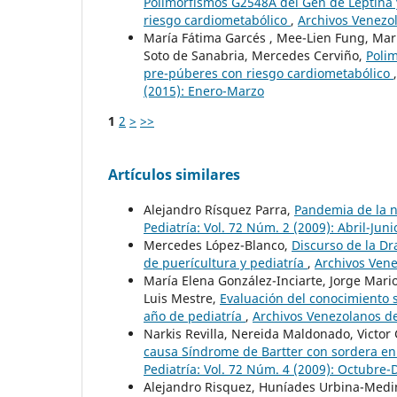
Polimorfismos G2548A del Gen de Leptina 
riesgo cardiometabólico
,
Archivos Venezol
María Fátima Garcés , Mee-Lien Fung, Mar
Soto de Sanabria, Mercedes Cerviño,
Polim
pre-púberes con riesgo cardiometabólico
(2015): Enero-Marzo
1
2
>
>>
Artículos similares
Alejandro Rísquez Parra,
Pandemia de la 
Pediatría: Vol. 72 Núm. 2 (2009): Abril-Juni
Mercedes López-Blanco,
Discurso de la D
de puerícultura y pediatría
,
Archivos Venez
María Elena González-Inciarte, Jorge Mari
Luis Mestre,
Evaluación del conocimiento 
año de pediatría
,
Archivos Venezolanos de
Narkis Revilla, Nereida Maldonado, Victor 
causa Síndrome de Bartter con sordera e
Pediatría: Vol. 72 Núm. 4 (2009): Octubre
Alejandro Risquez, Huníades Urbina-Medi