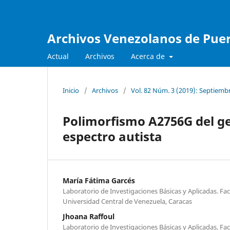
Archivos Venezolanos de Pueri
Actual
Archivos
Acerca de
Inicio
/
Archivos
/
Vol. 82 Núm. 3 (2019): Septiemb
Polimorfismo A2756G del ge
espectro autista
María Fátima Garcés
Laboratorio de Investigaciones Básicas y Aplicadas. Fa
Universidad Central de Venezuela, Caracas
Jhoana Raffoul
Laboratorio de Investigaciones Básicas y Aplicadas, Fa