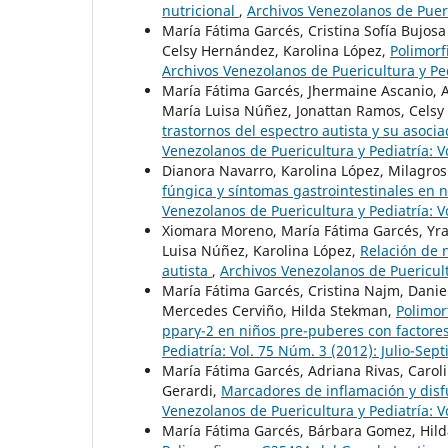
nutricional
,
Archivos Venezolanos de Pueri
María Fátima Garcés, Cristina Sofía Bujo
Celsy Hernández, Karolina López,
Polimorf
Archivos Venezolanos de Puericultura y Pe
María Fátima Garcés, Jhermaine Ascanio, A
María Luisa Núñez, Jonattan Ramos, Celsy
trastornos del espectro autista y su asoci
Venezolanos de Puericultura y Pediatría: 
Dianora Navarro, Karolina López, Milagros 
fúngica y síntomas gastrointestinales en n
Venezolanos de Puericultura y Pediatría: V
Xiomara Moreno, María Fátima Garcés, Yra
Luisa Núñez, Karolina López,
Relación de n
autista
,
Archivos Venezolanos de Puericultu
María Fátima Garcés, Cristina Najm, Daniel
Mercedes Cerviño, Hilda Stekman,
Polimor
pparγ-2 en niños pre-puberes con factore
Pediatría: Vol. 75 Núm. 3 (2012): Julio-Sep
María Fátima Garcés, Adriana Rivas, Caroli
Gerardi,
Marcadores de inflamación y disf
Venezolanos de Puericultura y Pediatría: 
María Fátima Garcés, Bárbara Gomez, Hild