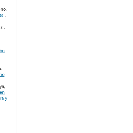
eno,
sta
,
z ,
ión
a.
rno
ya,
gen
ra y