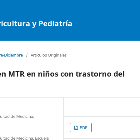
cultura y Pediatría
re-Diciembre
/
Artículos Originales
n MTR en niños con trastorno del
cultad de Medicina,
PDF
cultad de Medicina, Escuela