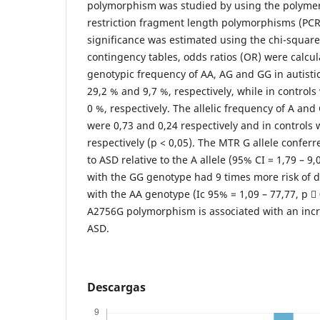
polymorphism was studied by using the polymer
restriction fragment length polymorphisms (PCR-
significance was estimated using the chi-square 
contingency tables, odds ratios (OR) were calcu
genotypic frequency of AA, AG and GG in autisti
29,2 % and 9,7 %, respectively, while in control
0 %, respectively. The allelic frequency of A and 
were 0,73 and 0,24 respectively and in controls 
respectively (p < 0,05). The MTR G allele conferr
to ASD relative to the A allele (95% CI = 1,79 – 9,
with the GG genotype had 9 times more risk of 
with the AA genotype (Ic 95% = 1,09 – 77,77, p 
A2756G polymorphism is associated with an incr
ASD.
Descargas