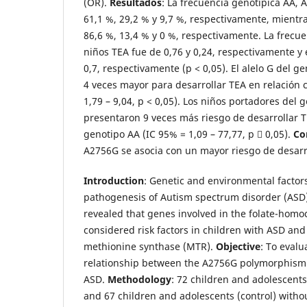
(OR).
Resultados
: La frecuencia genotípica AA, 
61,1 %, 29,2 % y 9,7 %, respectivamente, mientr
86,6 %, 13,4 % y 0 %, respectivamente. La frecuen
niños TEA fue de 0,76 y 0,24, respectivamente y 
0,7, respectivamente (p < 0,05). El alelo G del g
4 veces mayor para desarrollar TEA en relación c
1,79 – 9,04, p < 0,05). Los niños portadores del
presentaron 9 veces más riesgo de desarrollar T
genotipo AA (IC 95% = 1,09 – 77,77, p  0,05).
Co
A2756G se asocia con un mayor riesgo de desarr
Introduction
: Genetic and environmental factors
pathogenesis of Autism spectrum disorder (ASD)
revealed that genes involved in the folate-hom
considered risk factors in children with ASD an
methionine synthase (MTR).
Objective
: To evalu
relationship between the A2756G polymorphism
ASD.
Methodology
: 72 children and adolescents
and 67 children and adolescents (control) witho