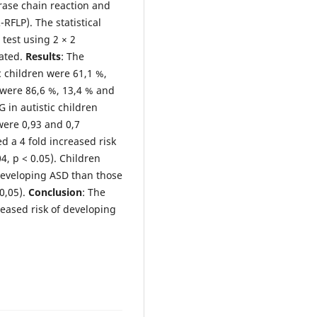
ase chain reaction and
RFLP). The statistical
test using 2 × 2
lated.
Results
: The
c children were 61,1 %,
s were 86,6 %, 13,4 % and
G in autistic children
were 0,93 and 0,7
ed a 4 fold increased risk
04, p < 0.05). Children
developing ASD than those
 0,05).
Conclusion
: The
eased risk of developing