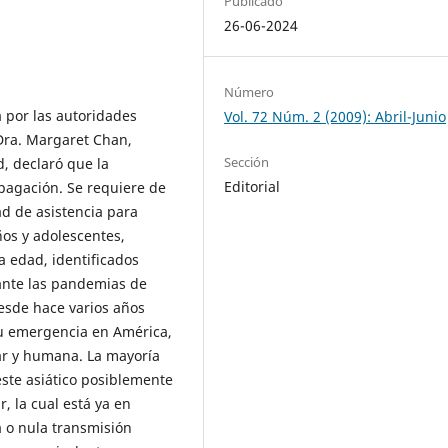
Publicado
26-06-2024
Número
 por las autoridades
Vol. 72 Núm. 2 (2009): Abril-Junio
 Dra. Margaret Chan,
Sección
d, declaró que la
Editorial
pagación. Se requiere de
d de asistencia para
ños y adolescentes,
a edad, identificados
ante las pandemias de
esde hace varios años
su emergencia en América,
iar y humana. La mayoría
reste asiático posiblemente
, la cual está ya en
a o nula transmisión