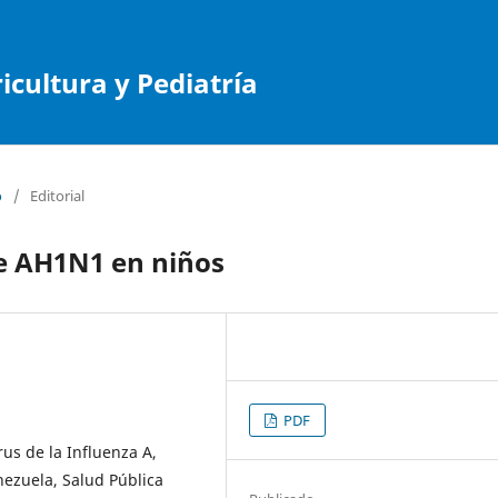
cultura y Pediatría
o
/
Editorial
e AH1N1 en niños
PDF
us de la Influenza A,
nezuela, Salud Pública