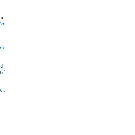
qui
ión
ra
ad
17):
ol.