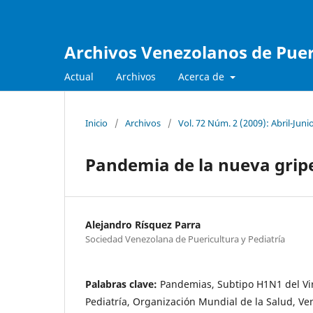
Archivos Venezolanos de Pueri
Actual
Archivos
Acerca de
Inicio
/
Archivos
/
Vol. 72 Núm. 2 (2009): Abril-Juni
Pandemia de la nueva grip
Alejandro Rísquez Parra
Sociedad Venezolana de Puericultura y Pediatría
Palabras clave:
Pandemias, Subtipo H1N1 del Vir
Pediatría, Organización Mundial de la Salud, Ve