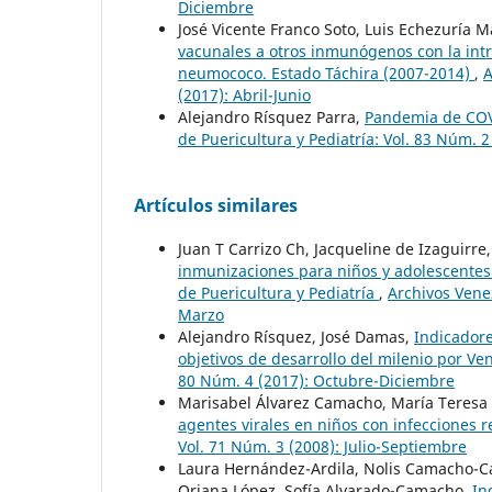
Diciembre
José Vicente Franco Soto, Luis Echezuría M
vacunales a otros inmunógenos con la int
neumococo. Estado Táchira (2007-2014)
,
A
(2017): Abril-Junio
Alejandro Rísquez Parra,
Pandemia de COVI
de Puericultura y Pediatría: Vol. 83 Núm. 
Artículos similares
Juan T Carrizo Ch, Jacqueline de Izaguirr
inmunizaciones para niños y adolescente
de Puericultura y Pediatría
,
Archivos Venez
Marzo
Alejandro Rísquez, José Damas,
Indicadore
objetivos de desarrollo del milenio por V
80 Núm. 4 (2017): Octubre-Diciembre
Marisabel Álvarez Camacho, María Teresa 
agentes virales en niños con infecciones 
Vol. 71 Núm. 3 (2008): Julio-Septiembre
Laura Hernández-Ardila, Nolis Camacho-Cam
Oriana López, Sofía Alvarado-Camacho,
In