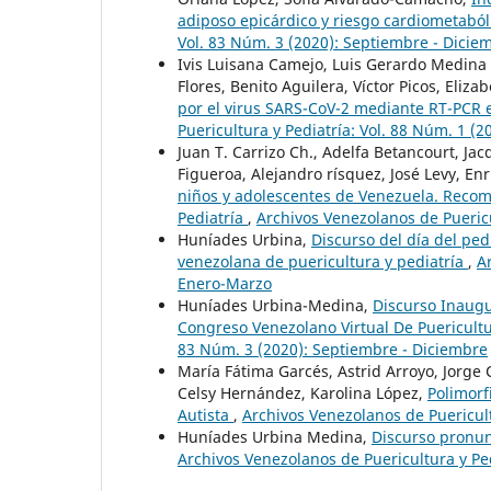
adiposo epicárdico y riesgo cardiometaból
Vol. 83 Núm. 3 (2020): Septiembre - Dicie
Ivis Luisana Camejo, Luis Gerardo Medina
Flores, Benito Aguilera, Víctor Picos, Eliz
por el virus SARS-CoV-2 mediante RT-PCR e
Puericultura y Pediatría: Vol. 88 Núm. 1 (2
Juan T. Carrizo Ch., Adelfa Betancourt, J
Figueroa, Alejandro rísquez, José Levy, En
niños y adolescentes de Venezuela. Reco
Pediatría
,
Archivos Venezolanos de Puericu
Huníades Urbina,
Discurso del día del pe
venezolana de puericultura y pediatría
,
A
Enero-Marzo
Huníades Urbina-Medina,
Discurso Inaugu
Congreso Venezolano Virtual De Puericultu
83 Núm. 3 (2020): Septiembre - Diciembre
María Fátima Garcés, Astrid Arroyo, Jorge 
Celsy Hernández, Karolina López,
Polimorf
Autista
,
Archivos Venezolanos de Puericult
Huníades Urbina Medina,
Discurso pronun
Archivos Venezolanos de Puericultura y Pe