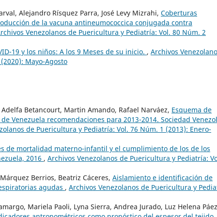
arval, Alejandro Rísquez Parra, José Levy Mizrahi,
Coberturas
roducción de la vacuna antineumococcica conjugada contra
rchivos Venezolanos de Puericultura y Pediatría: Vol. 80 Núm. 2
D-19 y los niños: A los 9 Meses de su inicio.
,
Archivos Venezolan
2 (2020): Mayo-Agosto
e, Adelfa Betancourt, Martin Amando, Rafael Narváez,
Esquema de
s de Venezuela recomendaciones para 2013-2014. Sociedad Venezo
olanos de Puericultura y Pediatría: Vol. 76 Núm. 1 (2013): Enero-
s de mortalidad materno-infantil y el cumplimiento de los de los
enezuela, 2016
,
Archivos Venezolanos de Puericultura y Pediatría: Vo
Márquez Berrios, Beatriz Cáceres,
Aislamiento e identificación de
respiratorias agudas
,
Archivos Venezolanos de Puericultura y Pediat
argo, Mariela Paoli, Lyna Sierra, Andrea Jurado, Luz Helena Páez
dicadores antropométricos como pronóstico del espesor del tejido