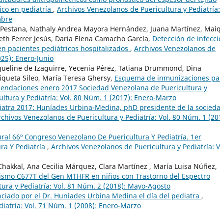
ico en pediatría
,
Archivos Venezolanos de Puericultura y Pediatría:
mbre
 Pestana, Nathaly Andrea Mayora Hernández, Juana Martínez, Mai
abeth Ferrer Jesús, Daria Elena Camacho García,
Detección de infecc
n pacientes pediátricos hospitalizados
,
Archivos Venezolanos de
025): Enero-Junio
acqueline de Izaguirre, Yecenia Pérez, Tatiana Drummond, Dina
riqueta Sileo, María Teresa Ghersy,
Esquema de inmunizaciones pa
mendaciones enero 2017 Sociedad Venezolana de Puericultura y
ltura y Pediatría: Vol. 80 Núm. 1 (2017): Enero-Marzo
diatra 2017: Huníades Urbina-Medina, phD presidente de la socied
rchivos Venezolanos de Puericultura y Pediatría: Vol. 80 Núm. 1 (20
ral 66º Congreso Venezolano De Puericultura Y Pediatría. 1er
ra Y Pediatría
,
Archivos Venezolanos de Puericultura y Pediatría: V
Chakkal, Ana Cecilia Márquez, Clara Martínez , María Luisa Núñez,
ismo C677T del Gen MTHFR en niños con Trastorno del Espectro
ura y Pediatría: Vol. 81 Núm. 2 (2018): Mayo-Agosto
ciado por el Dr. Huniades Urbina Medina el día del pediatra
,
diatría: Vol. 71 Núm. 1 (2008): Enero-Marzo