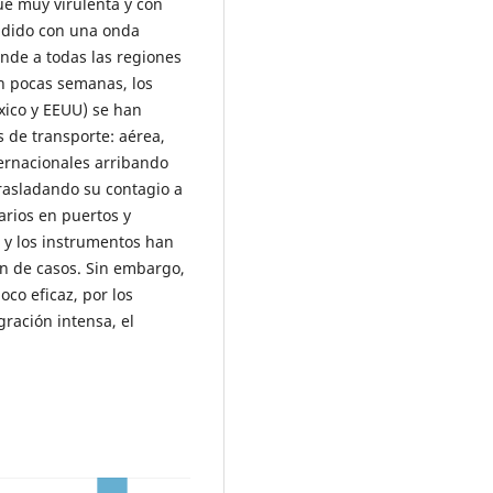
 muy virulenta y con
endido con una onda
ende a todas las regiones
n pocas semanas, los
xico y EEUU) se han
s de transporte: aérea,
ternacionales arribando
trasladando su contagio a
tarios en puertos y
s y los instrumentos han
ón de casos. Sin embargo,
oco eficaz, por los
ración intensa, el