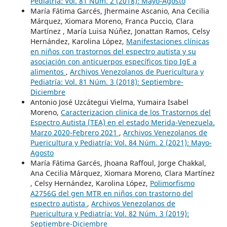
Pediatría: Vol. 81 Núm. 2 (2018): Mayo-Agosto
María Fátima Garcés, Jhermaine Ascanio, Ana Cecilia
Márquez, Xiomara Moreno, Franca Puccio, Clara
Martínez , María Luisa Núñez, Jonattan Ramos, Celsy
Hernández, Karolina López,
Manifestaciones clínicas
en niños con trastornos del espectro autista y su
asociación con anticuerpos específicos tipo IgE a
alimentos
,
Archivos Venezolanos de Puericultura y
Pediatría: Vol. 81 Núm. 3 (2018): Septiembre-
Diciembre
Antonio José Uzcátegui Vielma, Yumaira Isabel
Moreno,
Caracterizacion clinica de los Trastornos del
Espectro Autista (TEA) en el estado Merida-Venezuela.
Marzo 2020-Febrero 2021
,
Archivos Venezolanos de
Puericultura y Pediatría: Vol. 84 Núm. 2 (2021): Mayo-
Agosto
María Fátima Garcés, Jhoana Raffoul, Jorge Chakkal,
Ana Cecilia Márquez, Xiomara Moreno, Clara Martínez
, Celsy Hernández, Karolina López,
Polimorfismo
A2756G del gen MTR en niños con trastorno del
espectro autista
,
Archivos Venezolanos de
Puericultura y Pediatría: Vol. 82 Núm. 3 (2019):
Septiembre-Diciembre