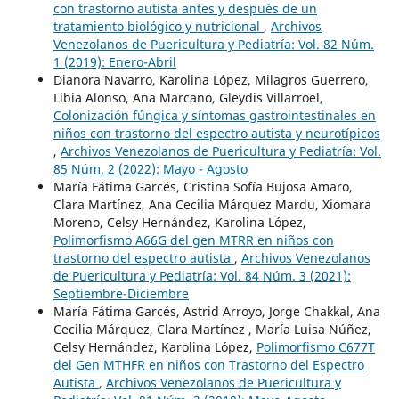
con trastorno autista antes y después de un
tratamiento biológico y nutricional
,
Archivos
Venezolanos de Puericultura y Pediatría: Vol. 82 Núm.
1 (2019): Enero-Abril
Dianora Navarro, Karolina López, Milagros Guerrero,
Libia Alonso, Ana Marcano, Gleydis Villarroel,
Colonización fúngica y síntomas gastrointestinales en
niños con trastorno del espectro autista y neurotípicos
,
Archivos Venezolanos de Puericultura y Pediatría: Vol.
85 Núm. 2 (2022): Mayo - Agosto
María Fátima Garcés, Cristina Sofía Bujosa Amaro,
Clara Martínez, Ana Cecilia Márquez Mardu, Xiomara
Moreno, Celsy Hernández, Karolina López,
Polimorfismo A66G del gen MTRR en niños con
trastorno del espectro autista
,
Archivos Venezolanos
de Puericultura y Pediatría: Vol. 84 Núm. 3 (2021):
Septiembre-Diciembre
María Fátima Garcés, Astrid Arroyo, Jorge Chakkal, Ana
Cecilia Márquez, Clara Martínez , María Luisa Núñez,
Celsy Hernández, Karolina López,
Polimorfismo C677T
del Gen MTHFR en niños con Trastorno del Espectro
Autista
,
Archivos Venezolanos de Puericultura y