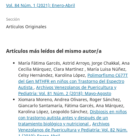
Vol. 84 Núm. 1 (2021): Enero-Abril
Sección
Artículos Originales
Artículos más leídos del mismo autor/a
María Fátima Garcés, Astrid Arroyo, Jorge Chakkal, Ana
Cecilia Márquez, Clara Martínez , María Luisa Núñez,
Celsy Hernández, Karolina López,
Polimorfismo C677T
del Gen MTHFR en niños con Trastorno del Espectro
Autista
,
Archivos Venezolanos de Puericultura y
Pediatría: Vol. 81 Núm. 2 (2018): Mayo-Agosto
Xiomara Moreno, Andrea Olivares, Roger Sánchez,
Giancarlo Santamaría, Fátima Garcés, Ana Márquez,
Karolina López, Leopoldo Sánchez,
Disbiosis en niños
con trastorno autista antes y después de un
tratamiento biológico y nutricional
,
Archivos
Venezolanos de Puericultura y Pediatría: Vol. 82 Núm.
1 (2019): Enero-Abril