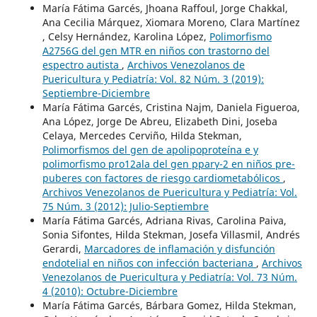
María Fátima Garcés, Jhoana Raffoul, Jorge Chakkal,
Ana Cecilia Márquez, Xiomara Moreno, Clara Martínez
, Celsy Hernández, Karolina López,
Polimorfismo
A2756G del gen MTR en niños con trastorno del
espectro autista
,
Archivos Venezolanos de
Puericultura y Pediatría: Vol. 82 Núm. 3 (2019):
Septiembre-Diciembre
María Fátima Garcés, Cristina Najm, Daniela Figueroa,
Ana López, Jorge De Abreu, Elizabeth Dini, Joseba
Celaya, Mercedes Cerviño, Hilda Stekman,
Polimorfismos del gen de apolipoproteína e y
polimorfismo pro12ala del gen pparγ-2 en niños pre-
puberes con factores de riesgo cardiometabólicos
,
Archivos Venezolanos de Puericultura y Pediatría: Vol.
75 Núm. 3 (2012): Julio-Septiembre
María Fátima Garcés, Adriana Rivas, Carolina Paiva,
Sonia Sifontes, Hilda Stekman, Josefa Villasmil, Andrés
Gerardi,
Marcadores de inflamación y disfunción
endotelial en niños con infección bacteriana
,
Archivos
Venezolanos de Puericultura y Pediatría: Vol. 73 Núm.
4 (2010): Octubre-Diciembre
María Fátima Garcés, Bárbara Gomez, Hilda Stekman,