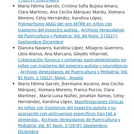
María Fátima Garcés, Cristina Sofía Bujosa Amaro,
Clara Martínez, Ana Cecilia Márquez Mardu, Xiomara
Moreno, Celsy Hernández, Karolina López,
Polimorfismo A66G del gen MTRR en niños con
trastorno del espectro autista
,
Archivos Venezolanos
de Puericultura y Pediatría: Vol. 84 Núm. 3 (2021):
Septiembre-Diciembre
Dianora Navarro, Karolina López, Milagros Guerrero,
Libia Alonso, Ana Marcano, Gleydis Villarroel,
Colonización fúngica y síntomas gastrointestinales en
niños con trastorno del espectro autista y neurotípicos
,
Archivos Venezolanos de Puericultura y Pediatría: Vol.
85 Núm. 2 (2022): Mayo - Agosto
María Fátima Garcés, Jhermaine Ascanio, Ana Cecilia
Márquez, Xiomara Moreno, Franca Puccio, Clara
Martínez , María Luisa Núñez, Jonattan Ramos, Celsy
Hernández, Karolina López,
Manifestaciones clínicas
en niños con trastornos del espectro autista y su
asociación con anticuerpos específicos tipo IgE a
alimentos
,
Archivos Venezolanos de Puericultura y
Pediatría: Vol. 81 Núm. 3 (2018): Septiembre-
Diciembre