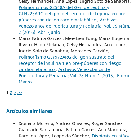
Celsy Hernández, Ana López, Ingrid Soto de Sanabria,
Polimorfismos G2548A del Gen de Leptina y
GLN223ARG del gen del receptor de Leptina en pre-
púberes con riesgo cardiometabólico
,
Archivos
Venezolanos de Puericultura y Pediatría: Vol. 79 Núm.
2 (2016): Abril-Junio
María Fátima Garcés , Mee-Lien Fung, María Eugenia
Rivero, Hilda Stekman, Celsy Hernández, Ana López,
Ingrid Soto de Sanabria, Mercedes Cerviño,
Polimorfismo GLY972ARG del gen sustrato del
receptor de insulina 1 en pre-púberes con riesgo
cardiometabólico
,
Archivos Venezolanos de
Puericultura y Pediatría: Vol. 78 Núm. 1 (2015): Enero-
Marzo
1
2
>
>>
Artículos similares
Xiomara Moreno, Andrea Olivares, Roger Sánchez,
Giancarlo Santamaría, Fátima Garcés, Ana Márquez,
Karolina López, Leopoldo Sánchez,
Disbiosis en niños