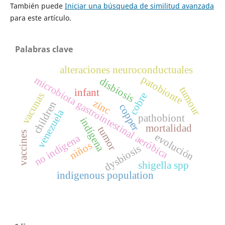
También puede
Iniciar una búsqueda de similitud avanzada
para este artículo.
Palabras clave
alteraciones neuroconductuales
patobionte
microbiota gastrointestinal aeróbica
disbiosis
tumour
infant
cobre
vacunas
zinc
children
copper
venezuela
pathobiont
indígena
mortalidad
tumor
vaccines
evolución
no indígena
niños
dysbiosis
shigella spp
indigenous population