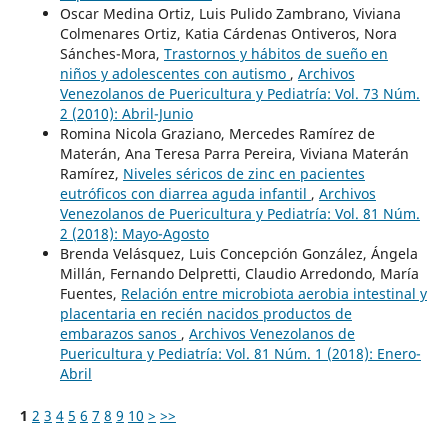
Oscar Medina Ortiz, Luis Pulido Zambrano, Viviana
Colmenares Ortiz, Katia Cárdenas Ontiveros, Nora
Sánches-Mora,
Trastornos y hábitos de sueño en
niños y adolescentes con autismo
,
Archivos
Venezolanos de Puericultura y Pediatría: Vol. 73 Núm.
2 (2010): Abril-Junio
Romina Nicola Graziano, Mercedes Ramírez de
Materán, Ana Teresa Parra Pereira, Viviana Materán
Ramírez,
Niveles séricos de zinc en pacientes
eutróficos con diarrea aguda infantil
,
Archivos
Venezolanos de Puericultura y Pediatría: Vol. 81 Núm.
2 (2018): Mayo-Agosto
Brenda Velásquez, Luis Concepción González, Ángela
Millán, Fernando Delpretti, Claudio Arredondo, María
Fuentes,
Relación entre microbiota aerobia intestinal y
placentaria en recién nacidos productos de
embarazos sanos
,
Archivos Venezolanos de
Puericultura y Pediatría: Vol. 81 Núm. 1 (2018): Enero-
Abril
1
2
3
4
5
6
7
8
9
10
>
>>