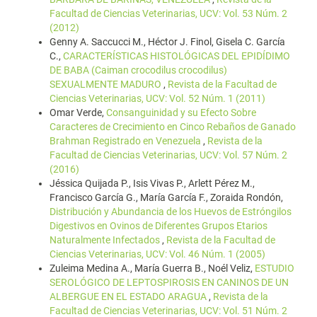
Facultad de Ciencias Veterinarias, UCV: Vol. 53 Núm. 2
(2012)
Genny A. Saccucci M., Héctor J. Finol, Gisela C. García
C.,
CARACTERÍSTICAS HISTOLÓGICAS DEL EPIDÍDIMO
DE BABA (Caiman crocodilus crocodilus)
SEXUALMENTE MADURO
,
Revista de la Facultad de
Ciencias Veterinarias, UCV: Vol. 52 Núm. 1 (2011)
Omar Verde,
Consanguinidad y su Efecto Sobre
Caracteres de Crecimiento en Cinco Rebaños de Ganado
Brahman Registrado en Venezuela
,
Revista de la
Facultad de Ciencias Veterinarias, UCV: Vol. 57 Núm. 2
(2016)
Jéssica Quijada P., Isis Vivas P., Arlett Pérez M.,
Francisco García G., María García F., Zoraida Rondón,
Distribución y Abundancia de los Huevos de Estróngilos
Digestivos en Ovinos de Diferentes Grupos Etarios
Naturalmente Infectados
,
Revista de la Facultad de
Ciencias Veterinarias, UCV: Vol. 46 Núm. 1 (2005)
Zuleima Medina A., María Guerra B., Noél Veliz,
ESTUDIO
SEROLÓGICO DE LEPTOSPIROSIS EN CANINOS DE UN
ALBERGUE EN EL ESTADO ARAGUA
,
Revista de la
Facultad de Ciencias Veterinarias, UCV: Vol. 51 Núm. 2