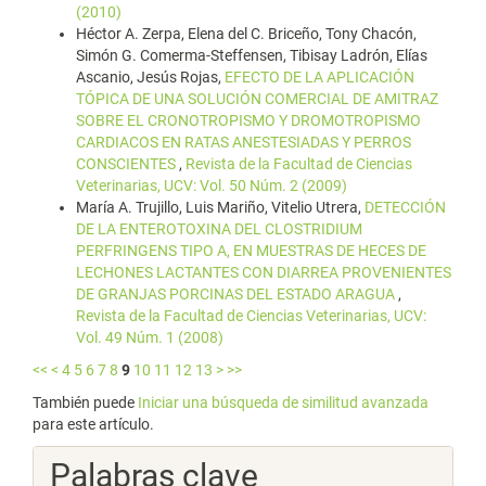
(2010)
Héctor A. Zerpa, Elena del C. Briceño, Tony Chacón,
Simón G. Comerma-Steffensen, Tibisay Ladrón, Elías
Ascanio, Jesús Rojas,
EFECTO DE LA APLICACIÓN
TÓPICA DE UNA SOLUCIÓN COMERCIAL DE AMITRAZ
SOBRE EL CRONOTROPISMO Y DROMOTROPISMO
CARDIACOS EN RATAS ANESTESIADAS Y PERROS
CONSCIENTES
,
Revista de la Facultad de Ciencias
Veterinarias, UCV: Vol. 50 Núm. 2 (2009)
María A. Trujillo, Luis Mariño, Vitelio Utrera,
DETECCIÓN
DE LA ENTEROTOXINA DEL CLOSTRIDIUM
PERFRINGENS TIPO A, EN MUESTRAS DE HECES DE
LECHONES LACTANTES CON DIARREA PROVENIENTES
DE GRANJAS PORCINAS DEL ESTADO ARAGUA
,
Revista de la Facultad de Ciencias Veterinarias, UCV:
Vol. 49 Núm. 1 (2008)
<<
<
4
5
6
7
8
9
10
11
12
13
>
>>
También puede
Iniciar una búsqueda de similitud avanzada
para este artículo.
Palabras clave