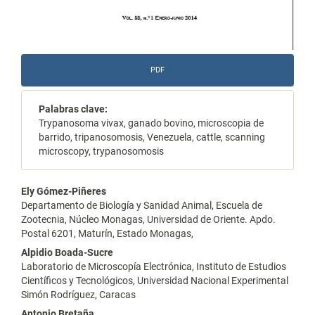
PDF
Palabras clave:
Trypanosoma vivax, ganado bovino, microscopia de
barrido, tripanosomosis, Venezuela, cattle, scanning
microscopy, trypanosomosis
Contenido
Ely Gómez-Piñeres
Departamento de Biología y Sanidad Animal, Escuela de
principal
Zootecnia, Núcleo Monagas, Universidad de Oriente. Apdo.
Postal 6201, Maturín, Estado Monagas,
del
Alpidio Boada-Sucre
artículo
Laboratorio de Microscopía Electrónica, Instituto de Estudios
Científicos y Tecnológicos, Universidad Nacional Experimental
Simón Rodríguez, Caracas
Antonio Bretaña