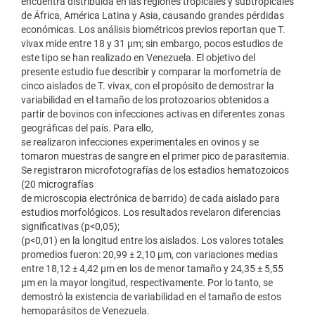
encuentra distribuida en las regiones tropicales y subtropicales
de África, América Latina y Asia, causando grandes pérdidas
económicas. Los análisis biométricos previos reportan que T.
vivax mide entre 18 y 31 μm; sin embargo, pocos estudios de
este tipo se han realizado en Venezuela. El objetivo del
presente estudio fue describir y comparar la morfometría de
cinco aislados de T. vivax, con el propósito de demostrar la
variabilidad en el tamaño de los protozoarios obtenidos a
partir de bovinos con infecciones activas en diferentes zonas
geográficas del país. Para ello,
se realizaron infecciones experimentales en ovinos y se
tomaron muestras de sangre en el primer pico de parasitemia.
Se registraron microfotografías de los estadios hematozoicos
(20 micrografías
de microscopia electrónica de barrido) de cada aislado para
estudios morfológicos. Los resultados revelaron diferencias
significativas (p<0,05);
(p<0,01) en la longitud entre los aislados. Los valores totales
promedios fueron: 20,99 ± 2,10 μm, con variaciones medias
entre 18,12 ± 4,42 μm en los de menor tamaño y 24,35 ± 5,55
μm en la mayor longitud, respectivamente. Por lo tanto, se
demostró la existencia de variabilidad en el tamaño de estos
hemoparásitos de Venezuela.