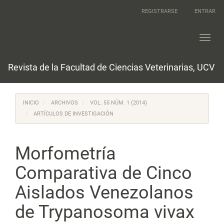
Navegación
REGISTRARSE
ENTRAR
principal
Contenido
principal
Toggl
Barra
navig
lateral
Revista de la Facultad de Ciencias Veterinarias, UCV
INICIO
ARCHIVOS
VOL. 55 NÚM. 1 (2014)
ARTÍCULOS DE INVESTIGACIÓN
Morfometría
Comparativa de Cinco
Aislados Venezolanos
de Trypanosoma vivax