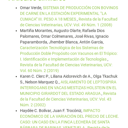
Omar Verde,
SISTEMA DE PRODUCCIÓN CON BOVINOS
DE CARNE EN LA ESTACIÓN EXPERIMENTAL “LA
CUMACA” III. PESO A 18 MESES
,
Revista de la Facultad
de Ciencias Veterinarias, UCV: Vol. 49 Núm. 1 (2008)
Martiña Morantes, Augusto Olarte, Rafaela Dios
Palomares, Omar Colmenares, José Rivas, Ignacio
Paparamborda, Jhember Blanca, Antón García,
Caracterización Tecnológica de los Sistemas de
Producción Doble Propósito con Vacunos en El Trópico:
I. Identificación e Implementación de Tecnologías
,
Revista de la Facultad de Ciencias Veterinarias, UCV:
Vol. 60 Núm. 2 (2019)
Karen C. Clerc P., Liliana Aidorevich de A., Olga Tkachuk
S., Nelson Marquez Q.,
AISLAMIENTO DE LEPTOSPIRA
INTERROGANS EN VACAS MESTIZAS HOLSTEIN EN EL
MUNICIPIO GIRARDOT DEL ESTADO ARAGUA
,
Revista
de la Facultad de Ciencias Veterinarias, UCV: Vol. 43
Núm. 2 (2002)
Haydée C. Bolívar, Juan F. Trocóniz,
IMPACTO
ECONÓMICO DE LA VARIACIÓN DEL PRECIO DE LECHE.
CASO: UN CASO EN LA FINCA LECHERA DE SANTA
BÁRBARA DE BARINAS, VENEZUELA
,
Revista de la