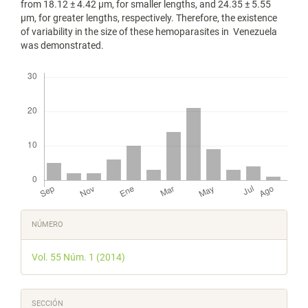
from 18.12 ± 4.42 μm, for smaller lengths, and 24.35 ± 5.55
μm, for greater lengths, respectively. Therefore, the existence
of variability in the size of these hemoparasites in Venezuela
was demonstrated.
Descargas
Detalles
NÚMERO
del
Vol. 55 Núm. 1 (2014)
artículo
SECCIÓN