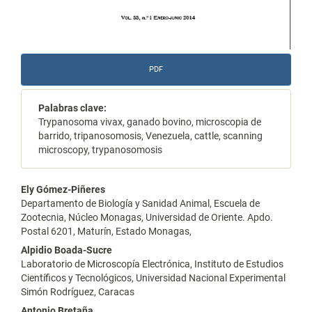
PDF
Palabras clave:
Trypanosoma vivax, ganado bovino, microscopia de
barrido, tripanosomosis, Venezuela, cattle, scanning
microscopy, trypanosomosis
Contenido
Ely Gómez-Piñeres
Departamento de Biología y Sanidad Animal, Escuela de
principal
Zootecnia, Núcleo Monagas, Universidad de Oriente. Apdo.
Postal 6201, Maturín, Estado Monagas,
del
Alpidio Boada-Sucre
artículo
Laboratorio de Microscopía Electrónica, Instituto de Estudios
Científicos y Tecnológicos, Universidad Nacional Experimental
Simón Rodríguez, Caracas
Antonio Bretaña