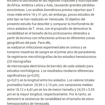
encuentra distribuida en las regiones tropicales y subtropicales
de África, América Latina y Asia, causando grandes pérdidas
económicas. Los análisis biométricos previos reportan que T.
vivax mide entre 18 y 31 μm; sin embargo, pocos estudios de
este tipo se han realizado en Venezuela. El objetivo del
presente estudio fue describir y comparar la morfometría de
cinco aislados de T. vivax, con el propósito de demostrar la
variabilidad en el tamaño de los protozoarios obtenidos a
partir de bovinos con infecciones activas en diferentes zonas
geográficas del país. Para ello,
se realizaron infecciones experimentales en ovinos y se
tomaron muestras de sangre en el primer pico de parasitemia.
Se registraron microfotografías de los estadios hematozoicos
(20 micrografías
de microscopia electrónica de barrido) de cada aislado para
estudios morfológicos. Los resultados revelaron diferencias
significativas (p<0,05);
(p<0,01) en la longitud entre los aislados. Los valores totales
promedios fueron: 20,99 ± 2,10 μm, con variaciones medias
entre 18,12 ± 4,42 μm en los de menor tamaño y 24,35 ± 5,55
μm en la mayor longitud, respectivamente. Por lo tanto, se
demostró la existencia de variabilidad en el tamaño de estos
hemoparásitos de Venezuela.