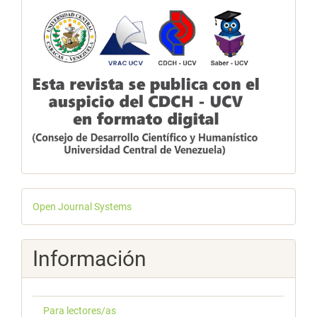
Desarrollado
Open Journal Systems
por
Información
Para lectores/as