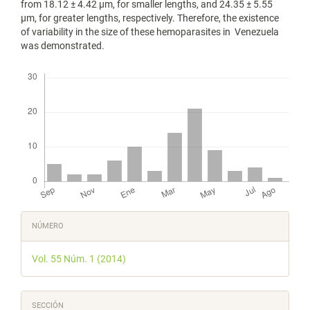
from 18.12 ± 4.42 μm, for smaller lengths, and 24.35 ± 5.55
μm, for greater lengths, respectively. Therefore, the existence
of variability in the size of these hemoparasites in Venezuela
was demonstrated.
Descargas
Detalles
NÚMERO
del
Vol. 55 Núm. 1 (2014)
artículo
SECCIÓN