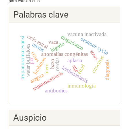
para este artículo.
Palabras clave
vacuna inactivada
ciclo estral
diagnóstico
oestrous cycle
trypanosoma evansi
vaca
hígado
uterus
water buffaloes
sows
cows
anomalías congénitas
citocinas
brahman
pcr
aplasia
cerdas
bazo
diagnosis
edad
útero
age
leishmaniasis
tripanosomiasis
aragua
inmunología
antibodies
Auspicio