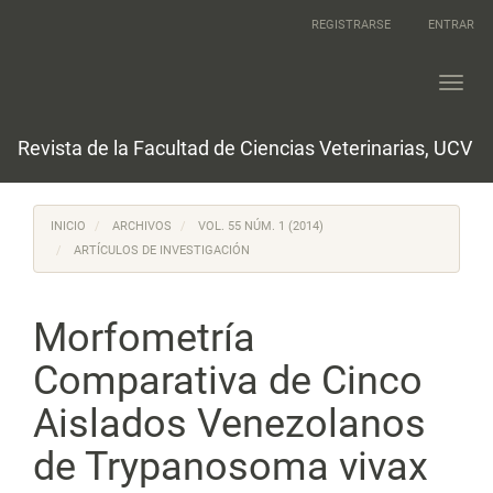
Navegación
REGISTRARSE
ENTRAR
principal
Contenido
principal
Toggl
Barra
navig
lateral
Revista de la Facultad de Ciencias Veterinarias, UCV
INICIO
ARCHIVOS
VOL. 55 NÚM. 1 (2014)
ARTÍCULOS DE INVESTIGACIÓN
Morfometría
Comparativa de Cinco
Aislados Venezolanos
de Trypanosoma vivax