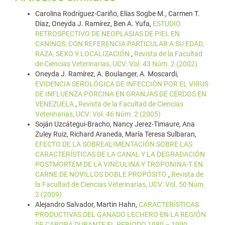
Carolina Rodríguez-Cariño, Elías Sogbe M., Carmen T.
Díaz, Oneyda J. Ramírez, Ben A. Yufa,
ESTUDIO
RETROSPECTIVO DE NEOPLASIAS DE PIEL EN
CANINOS, CON REFERENCIA PARTICULAR A SU EDAD,
RAZA, SEXO Y LOCALIZACIÓN
,
Revista de la Facultad
de Ciencias Veterinarias, UCV: Vol. 43 Núm. 2 (2002)
Oneyda J. Ramírez, A. Boulanger, A. Moscardi,
EVIDENCIA SEROLÓGICA DE INFECCIÓN POR EL VIRUS
DE INFLUENZA PORCINA EN GRANJAS DE CERDOS EN
VENEZUELA
,
Revista de la Facultad de Ciencias
Veterinarias, UCV: Vol. 46 Núm. 2 (2005)
Soján Uzcátegui-Bracho, Nancy Jerez-Timaure, Ana
Zuley Ruiz, Richard Araneda, María Teresa Sulbaran,
EFECTO DE LA SOBREALIMENTACIÓN SOBRE LAS
CARACTERÍSTICAS DE LA CANAL Y LA DEGRADACIÓN
POSTMORTEM DE LA VINCULINA Y TROPONINA-T EN
CARNE DE NOVILLOS DOBLE PROPÓSITO
,
Revista de
la Facultad de Ciencias Veterinarias, UCV: Vol. 50 Núm.
2 (2009)
Alejandro Salvador, Martin Hahn,
CARACTERÍSTICAS
PRODUCTIVAS DEL GANADO LECHERO EN LA REGIÓN
DE CARORA DURANTE EL PERIODO 1980 – 1990
,