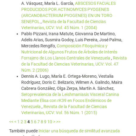
A. Vásquez, María L. García,
ABSCESOS FACIALES
PRODUCIDOS POR ACTINOMYCES PYOGENES
(ARCANOBACTERIUM PYOGENES) EN UN TORO
SENEPOL
,
Revista de la Facultad de Ciencias
Veterinarias, UCV: Vol. 45 Núm. 1 (2004)
Pablo Pizzani, Irana Matute, Giovanna De Martino,
Adelis Arias, Susmira Godoy, Luis Pereira, José Palma,
Mercedes Rengifo,
Composición Fitoquímica y
Nutricional de Algunos Frutos de Árboles de Interés
Forrajero de Los Llanos Centrales de Venezuela
,
Revista
de la Facultad de Ciencias Veterinarias, UCV: Vol. 47
Núm. 2 (2006)
Dennis A. Lugo, María E. Ortega-Moreno, Vestalia
Rodríguez, Doris C. Belizario, Wilmen A. Galindo, Maira
Cabrera González, Olga Zerpa, Martín A. Sánchez,
Seroprevalencia de la Leishmaniasis Visceral Canina
Mediante Elisa con rK39 en Focos Endémicos de
Venezuela
,
Revista de la Facultad de Ciencias
Veterinarias, UCV: Vol. 56 Núm. 1 (2015)
<<
<
1
2
3
4
5
6
7
8
9
10
>
>>
También puede
Iniciar una búsqueda de similitud avanzada