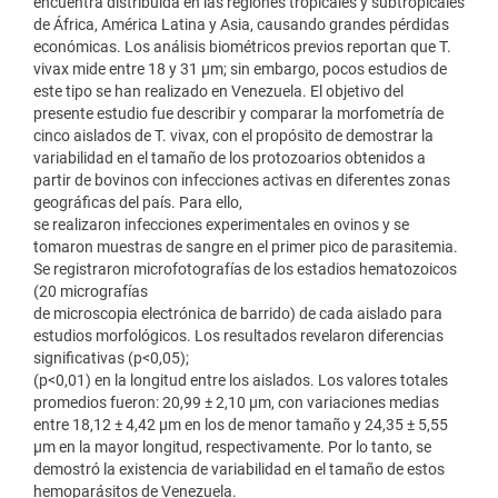
encuentra distribuida en las regiones tropicales y subtropicales
de África, América Latina y Asia, causando grandes pérdidas
económicas. Los análisis biométricos previos reportan que T.
vivax mide entre 18 y 31 μm; sin embargo, pocos estudios de
este tipo se han realizado en Venezuela. El objetivo del
presente estudio fue describir y comparar la morfometría de
cinco aislados de T. vivax, con el propósito de demostrar la
variabilidad en el tamaño de los protozoarios obtenidos a
partir de bovinos con infecciones activas en diferentes zonas
geográficas del país. Para ello,
se realizaron infecciones experimentales en ovinos y se
tomaron muestras de sangre en el primer pico de parasitemia.
Se registraron microfotografías de los estadios hematozoicos
(20 micrografías
de microscopia electrónica de barrido) de cada aislado para
estudios morfológicos. Los resultados revelaron diferencias
significativas (p<0,05);
(p<0,01) en la longitud entre los aislados. Los valores totales
promedios fueron: 20,99 ± 2,10 μm, con variaciones medias
entre 18,12 ± 4,42 μm en los de menor tamaño y 24,35 ± 5,55
μm en la mayor longitud, respectivamente. Por lo tanto, se
demostró la existencia de variabilidad en el tamaño de estos
hemoparásitos de Venezuela.