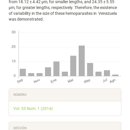
from 18.12 ± 4.42 μm, for smaller lengths, and 24.35 ± 5.55
μm, for greater lengths, respectively. Therefore, the existence
of variability in the size of these hemoparasites in Venezuela
was demonstrated.
Descargas
Detalles
NÚMERO
del
Vol. 55 Núm. 1 (2014)
artículo
SECCIÓN