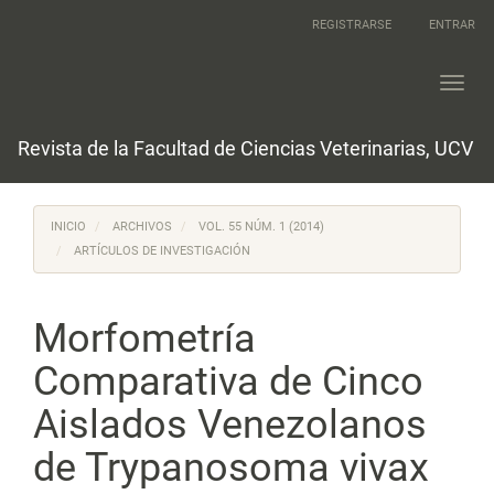
Navegación
REGISTRARSE
ENTRAR
principal
Contenido
principal
Toggl
Barra
navig
lateral
Revista de la Facultad de Ciencias Veterinarias, UCV
INICIO
ARCHIVOS
VOL. 55 NÚM. 1 (2014)
ARTÍCULOS DE INVESTIGACIÓN
Morfometría
Comparativa de Cinco
Aislados Venezolanos
de Trypanosoma vivax