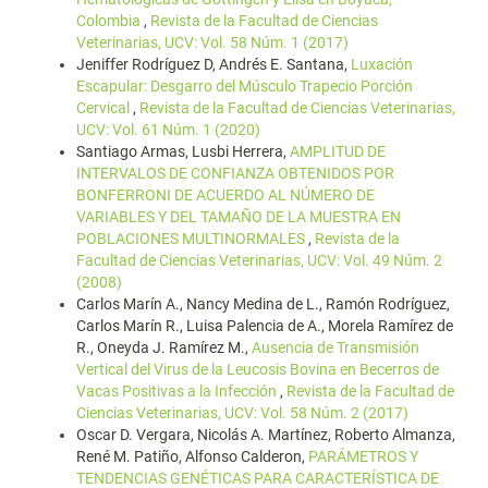
Colombia
,
Revista de la Facultad de Ciencias
Veterinarias, UCV: Vol. 58 Núm. 1 (2017)
Jeniffer Rodríguez D, Andrés E. Santana,
Luxación
Escapular: Desgarro del Músculo Trapecio Porción
Cervical
,
Revista de la Facultad de Ciencias Veterinarias,
UCV: Vol. 61 Núm. 1 (2020)
Santiago Armas, Lusbi Herrera,
AMPLITUD DE
INTERVALOS DE CONFIANZA OBTENIDOS POR
BONFERRONI DE ACUERDO AL NÚMERO DE
VARIABLES Y DEL TAMAÑO DE LA MUESTRA EN
POBLACIONES MULTINORMALES
,
Revista de la
Facultad de Ciencias Veterinarias, UCV: Vol. 49 Núm. 2
(2008)
Carlos Marín A., Nancy Medina de L., Ramón Rodríguez,
Carlos Marín R., Luisa Palencia de A., Morela Ramírez de
R., Oneyda J. Ramírez M.,
Ausencia de Transmisión
Vertical del Virus de la Leucosis Bovina en Becerros de
Vacas Positivas a la Infección
,
Revista de la Facultad de
Ciencias Veterinarias, UCV: Vol. 58 Núm. 2 (2017)
Oscar D. Vergara, Nicolás A. Martínez, Roberto Almanza,
René M. Patiño, Alfonso Calderon,
PARÁMETROS Y
TENDENCIAS GENÉTICAS PARA CARACTERÍSTICA DE