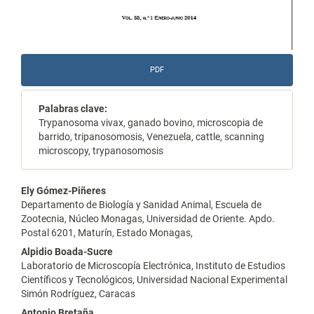
PDF
Palabras clave:
Trypanosoma vivax, ganado bovino, microscopia de
barrido, tripanosomosis, Venezuela, cattle, scanning
microscopy, trypanosomosis
Contenido
Ely Gómez-Piñeres
Departamento de Biología y Sanidad Animal, Escuela de
principal
Zootecnia, Núcleo Monagas, Universidad de Oriente. Apdo.
Postal 6201, Maturín, Estado Monagas,
del
Alpidio Boada-Sucre
artículo
Laboratorio de Microscopía Electrónica, Instituto de Estudios
Científicos y Tecnológicos, Universidad Nacional Experimental
Simón Rodríguez, Caracas
Antonio Bretaña