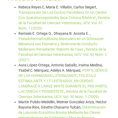
Rebeca Reyes C, María E. Villalón, Carlos Siegert,
Transposición De Los Ductos Parotídeos En Un Canino
Con Queratoconjuntivitis Seca Crónica Bilateral
,
Revista
de la Facultad de Ciencias Veterinarias, UCV: Vol. 61
Núm. 1 (2020)
Ramsés E. Ortega Q., Dhayana B. Acosta E. ,
Pseudohermafroditismo Masculino en un Schnauzer
Miniatura con Piómetra y Síndrome de Conducto
Mülleriano Persistente: Reporte de Caso
,
Revista de la
Facultad de Ciencias Veterinarias, UCV: Vol. 62 Núm. 2
(2021)
Aura López-Ortega, Antonio Saballo, Iraima Medina,
Ysabel C. Márquez, Adelys A. Márquez,
PERFIL SÉRICO
DE LAS HORMONAS LUTEINIZANTE, FOLÍCULO
ESTIMULANTE Y 17-ESTRADIOL EN CERDAS
LANDRACE X LARGE WHITE DURANTE EL PRE-PARTO,
LACTANCIA Y POSDESTETE
,
Revista de la Facultad de
Ciencias Veterinarias, UCV: Vol. 50 Núm. 1 (2009)
Martín Pulido-Medellín, Weimer González-Ariza, Hector
Bayona-Ríos, Ginette Chavarro-Tulcán,
Determinación
de Leucosis Enzoótica Bovina Mediante las Claves
Hematológicas de Göttingen y Elisa en Boyacá,