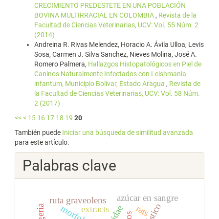
CRECIMIENTO PREDESTETE EN UNA POBLACIÓN
BOVINA MULTIRRACIAL EN COLOMBIA
,
Revista de la
Facultad de Ciencias Veterinarias, UCV: Vol. 55 Núm. 2
(2014)
Andreina R. Rivas Melendez, Horacio A. Ávila Ulloa, Levis
Sosa, Carmen J. Silva Sanchez, Nieves Molina, José A.
Romero Palmera,
Hallazgos Histopatológicos en Piel de
Caninos Naturalmente Infectados con Leishmania
infantum, Municipio Bolívar, Estado Aragua
,
Revista de
la Facultad de Ciencias Veterinarias, UCV: Vol. 58 Núm.
2 (2017)
<<
<
15
16
17
18
19
20
También puede
Iniciar una búsqueda de similitud avanzada
para este artículo.
Palabras clave
azúcar en sangre
ruta graveolens
rats
nigeria
morfología
extracts