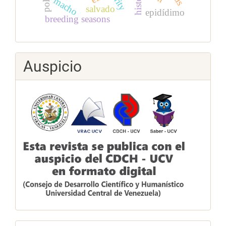
macho
salvado
epidídimo
breeding seasons
Auspicio