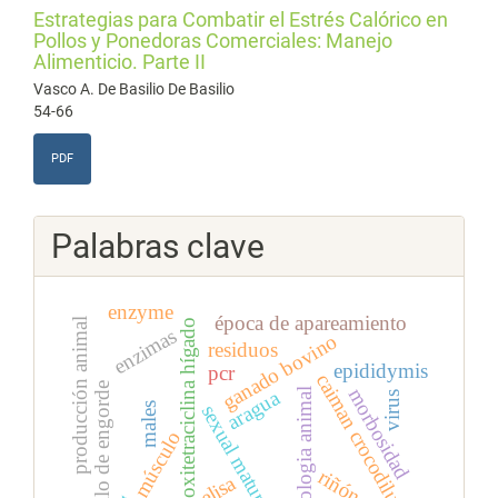
Estrategias para Combatir el Estrés Calórico en
Pollos y Ponedoras Comerciales: Manejo
Alimenticio. Parte II
Vasco A. De Basilio De Basilio
54-66
PDF
Palabras clave
enzyme
época de apareamiento
producción animal
oxitetraciclina hígado
enzimas
ganado bovino
residuos
epididymis
pcr
caiman crocodilus
pollo de engorde
morbosidad
aragua
histologia animal
virus
males
sexual maturity
músculo
riñón
elisa