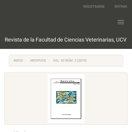
Navegación
REGISTRARSE
ENTRAR
principal
Contenido
principal
Toggl
Barra
navig
lateral
Revista de la Facultad de Ciencias Veterinarias, UCV
INICIO
ARCHIVOS
VOL. 60 NÚM. 2 (2019)