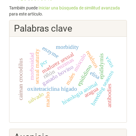
También puede
Iniciar una búsqueda de similitud avanzada
para este artículo.
Palabras clave
morbidity
enzyme
sexual maturity
residuos
madurez sexual
músculo
morbosidad
epididymis
virus
enzimas
pcr
caiman crocodilus
ganado bovino
epidídimo
riñón
breeding seasons
elisa
males
histologia animal
antibodies
aragua
oxitetraciclina hígado
salvado
macho