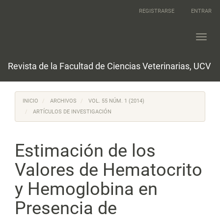
Navegación
REGISTRARSE
ENTRAR
principal
Contenido
principal
Toggl
Barra
navig
lateral
Revista de la Facultad de Ciencias Veterinarias, UCV
INICIO
ARCHIVOS
VOL. 55 NÚM. 1 (2014)
ARTÍCULOS DE INVESTIGACIÓN
Estimación de los
Valores de Hematocrito
y Hemoglobina en
Presencia de