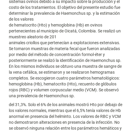
sistemas ovinos debido a su impacto sobre la producción y el
costo de los tratamientos. El objetivo del presente estudio fue
determinar la prevalencia de Haemonchus sp. y la estimación
de los valores
de hematocrito (Hto) y hemoglobina (Hb) en ovinos
pertenecientes al municipio de Oicatá, Colombia. Se realizó un
muestreo aleatorio de 201
animales criollos que pertenecían a explotaciones extensivas.
Se tomaron muestras de materia fecal que fueron analizadas
por medio del método de concentración formol-éter y
posteriormente se realizó la identificación de Haemonchus sp.
En los mismos individuos se obtuvo una muestra de sangre de
la vena cefálica, se estimaron y se realizaron hemogramas
completos. Se escogieron cuatro parámetros hematológicos:
hemoglobina (Hb), hematocrito (Hto), recuento de glóbulos
rojos (RBC) y volumen corpuscular medio (VCM). Se observó
una prevalencia de Haemonchus sp.
del 31,3%. Solo el 6% de los animales mostró Hto por debajo de
los valores normales, mientras que el 6,5% tenía valores de Hb
anormal en presencia del helminto. Los valores de RBC y VCM
no demostraron alteraciones en presencia de la infección. No
se observó ninguna relación entre los parámetros hemáticos y