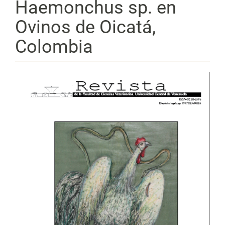
Haemonchus sp. en
Ovinos de Oicatá,
Colombia
Barra
lateral
del
artículo