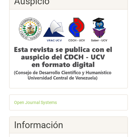
Auspicio
Desarrollado
Open Journal Systems
por
Información