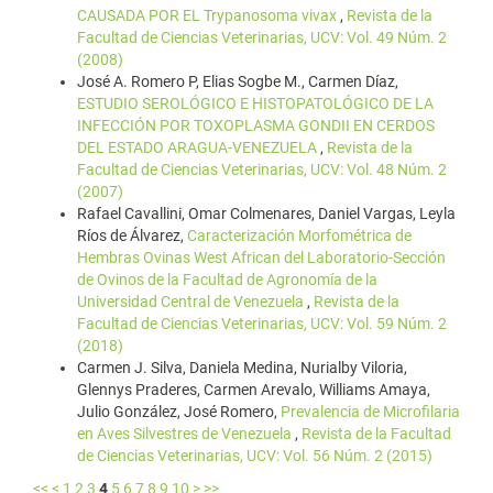
CAUSADA POR EL Trypanosoma vivax
,
Revista de la
Facultad de Ciencias Veterinarias, UCV: Vol. 49 Núm. 2
(2008)
José A. Romero P, Elias Sogbe M., Carmen Díaz,
ESTUDIO SEROLÓGICO E HISTOPATOLÓGICO DE LA
INFECCIÓN POR TOXOPLASMA GONDII EN CERDOS
DEL ESTADO ARAGUA-VENEZUELA
,
Revista de la
Facultad de Ciencias Veterinarias, UCV: Vol. 48 Núm. 2
(2007)
Rafael Cavallini, Omar Colmenares, Daniel Vargas, Leyla
Ríos de Álvarez,
Caracterización Morfométrica de
Hembras Ovinas West African del Laboratorio-Sección
de Ovinos de la Facultad de Agronomía de la
Universidad Central de Venezuela
,
Revista de la
Facultad de Ciencias Veterinarias, UCV: Vol. 59 Núm. 2
(2018)
Carmen J. Silva, Daniela Medina, Nurialby Viloria,
Glennys Praderes, Carmen Arevalo, Williams Amaya,
Julio González, José Romero,
Prevalencia de Microfilaria
en Aves Silvestres de Venezuela
,
Revista de la Facultad
de Ciencias Veterinarias, UCV: Vol. 56 Núm. 2 (2015)
<<
<
1
2
3
4
5
6
7
8
9
10
>
>>