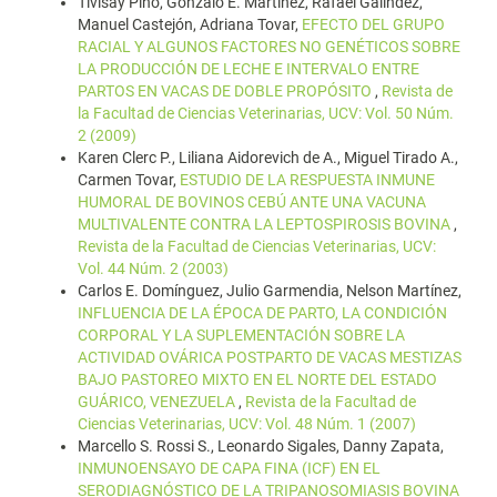
Tivisay Pino, Gonzalo E. Martínez, Rafael Galíndez,
Manuel Castejón, Adriana Tovar,
EFECTO DEL GRUPO
RACIAL Y ALGUNOS FACTORES NO GENÉTICOS SOBRE
LA PRODUCCIÓN DE LECHE E INTERVALO ENTRE
PARTOS EN VACAS DE DOBLE PROPÓSITO
,
Revista de
la Facultad de Ciencias Veterinarias, UCV: Vol. 50 Núm.
2 (2009)
Karen Clerc P., Liliana Aidorevich de A., Miguel Tirado A.,
Carmen Tovar,
ESTUDIO DE LA RESPUESTA INMUNE
HUMORAL DE BOVINOS CEBÚ ANTE UNA VACUNA
MULTIVALENTE CONTRA LA LEPTOSPIROSIS BOVINA
,
Revista de la Facultad de Ciencias Veterinarias, UCV:
Vol. 44 Núm. 2 (2003)
Carlos E. Domínguez, Julio Garmendia, Nelson Martínez,
INFLUENCIA DE LA ÉPOCA DE PARTO, LA CONDICIÓN
CORPORAL Y LA SUPLEMENTACIÓN SOBRE LA
ACTIVIDAD OVÁRICA POSTPARTO DE VACAS MESTIZAS
BAJO PASTOREO MIXTO EN EL NORTE DEL ESTADO
GUÁRICO, VENEZUELA
,
Revista de la Facultad de
Ciencias Veterinarias, UCV: Vol. 48 Núm. 1 (2007)
Marcello S. Rossi S., Leonardo Sigales, Danny Zapata,
INMUNOENSAYO DE CAPA FINA (ICF) EN EL
SERODIAGNÓSTICO DE LA TRIPANOSOMIASIS BOVINA