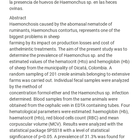
la presencia de huevos de Haemonchus sp. en las heces
ovinas.
Abstract
Haemonchosis caused by the abomasal nematode of
ruminants, Haemonchus contortus, represents one of the
biggest problems in sheep
farming by its impact on production losses and cost of
anthelmintic treatments. The aim of the present study was to
determine the prevalence of Haemonchus sp. and the
estimated values of the hematocrit (Hto) and hemoglobin (Hb)
of sheep from the municipality of Oicatá, Colombia. A
random sampling of 201 creole animals belonging to extensive
farms was carried out. Individual fecal samples were analyzed
by the method of
concentration formol-ether and the Haemonchus sp. infection
determined. Blood samples from the same animals were
obtained from the cephalic vein in EDTA containing tubes. Four
hematological parameters were estimated: haemoglobin (Hb),
haematocrit (Hto), red blood cells count (RBC) and mean
corpuscular volume (MCV). Results were analyzed with the
statistical package SPSS18 with a level of statistical
significance of p<0.05. A prevalence of 31.3% was found for