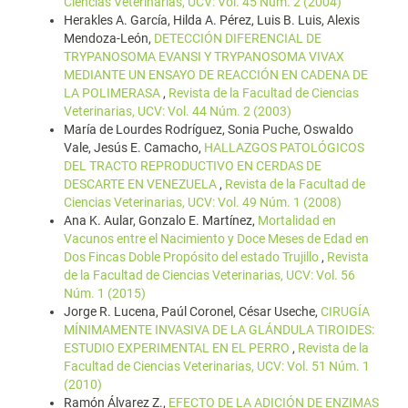
Ciencias Veterinarias, UCV: Vol. 45 Núm. 2 (2004)
Herakles A. García, Hilda A. Pérez, Luis B. Luis, Alexis
Mendoza-León,
DETECCIÓN DIFERENCIAL DE
TRYPANOSOMA EVANSI Y TRYPANOSOMA VIVAX
MEDIANTE UN ENSAYO DE REACCIÓN EN CADENA DE
LA POLIMERASA
,
Revista de la Facultad de Ciencias
Veterinarias, UCV: Vol. 44 Núm. 2 (2003)
María de Lourdes Rodríguez, Sonia Puche, Oswaldo
Vale, Jesús E. Camacho,
HALLAZGOS PATOLÓGICOS
DEL TRACTO REPRODUCTIVO EN CERDAS DE
DESCARTE EN VENEZUELA
,
Revista de la Facultad de
Ciencias Veterinarias, UCV: Vol. 49 Núm. 1 (2008)
Ana K. Aular, Gonzalo E. Martínez,
Mortalidad en
Vacunos entre el Nacimiento y Doce Meses de Edad en
Dos Fincas Doble Propósito del estado Trujillo
,
Revista
de la Facultad de Ciencias Veterinarias, UCV: Vol. 56
Núm. 1 (2015)
Jorge R. Lucena, Paúl Coronel, César Useche,
CIRUGÍA
MÍNIMAMENTE INVASIVA DE LA GLÁNDULA TIROIDES:
ESTUDIO EXPERIMENTAL EN EL PERRO
,
Revista de la
Facultad de Ciencias Veterinarias, UCV: Vol. 51 Núm. 1
(2010)
Ramón Álvarez Z.,
EFECTO DE LA ADICIÓN DE ENZIMAS