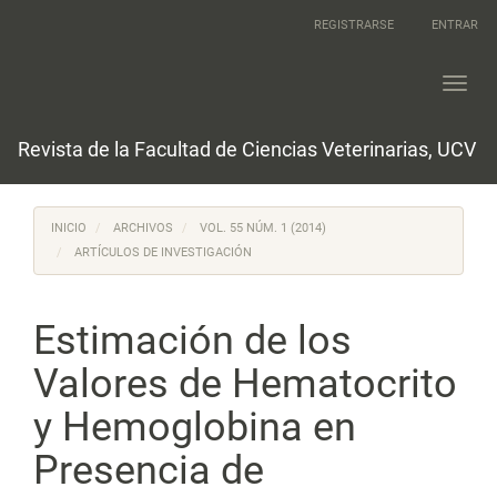
Navegación
REGISTRARSE
ENTRAR
principal
Contenido
principal
Toggl
Barra
navig
lateral
Revista de la Facultad de Ciencias Veterinarias, UCV
INICIO
ARCHIVOS
VOL. 55 NÚM. 1 (2014)
ARTÍCULOS DE INVESTIGACIÓN
Estimación de los
Valores de Hematocrito
y Hemoglobina en
Presencia de