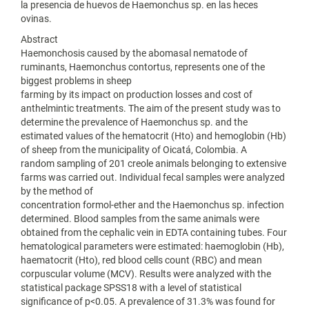
la presencia de huevos de Haemonchus sp. en las heces
ovinas.
Abstract
Haemonchosis caused by the abomasal nematode of
ruminants, Haemonchus contortus, represents one of the
biggest problems in sheep
farming by its impact on production losses and cost of
anthelmintic treatments. The aim of the present study was to
determine the prevalence of Haemonchus sp. and the
estimated values of the hematocrit (Hto) and hemoglobin (Hb)
of sheep from the municipality of Oicatá, Colombia. A
random sampling of 201 creole animals belonging to extensive
farms was carried out. Individual fecal samples were analyzed
by the method of
concentration formol-ether and the Haemonchus sp. infection
determined. Blood samples from the same animals were
obtained from the cephalic vein in EDTA containing tubes. Four
hematological parameters were estimated: haemoglobin (Hb),
haematocrit (Hto), red blood cells count (RBC) and mean
corpuscular volume (MCV). Results were analyzed with the
statistical package SPSS18 with a level of statistical
significance of p<0.05. A prevalence of 31.3% was found for