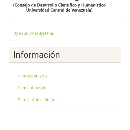
Desarrollado
Open Journal Systems
por
Información
Para lectores/as
Para autores/as
Para bibliotecarios/as