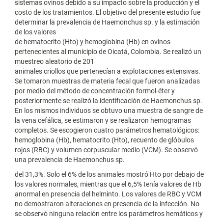
sistemas ovinos debido a su impacto sobre la producción y el
costo de los tratamientos. El objetivo del presente estudio fue
determinar la prevalencia de Haemonchus sp. y la estimación
de los valores
de hematocrito (Hto) y hemoglobina (Hb) en ovinos
pertenecientes al municipio de Oicatá, Colombia. Se realizó un
muestreo aleatorio de 201
animales criollos que pertenecían a explotaciones extensivas.
Se tomaron muestras de materia fecal que fueron analizadas
por medio del método de concentración formol-éter y
posteriormente se realizó la identificación de Haemonchus sp.
En los mismos individuos se obtuvo una muestra de sangre de
la vena cefálica, se estimaron y se realizaron hemogramas
completos. Se escogieron cuatro parámetros hematológicos:
hemoglobina (Hb), hematocrito (Hto), recuento de glóbulos
rojos (RBC) y volumen corpuscular medio (VCM). Se observó
una prevalencia de Haemonchus sp.
del 31,3%. Solo el 6% de los animales mostró Hto por debajo de
los valores normales, mientras que el 6,5% tenía valores de Hb
anormal en presencia del helminto. Los valores de RBC y VCM
no demostraron alteraciones en presencia de la infección. No
se observó ninguna relación entre los parámetros hemáticos y