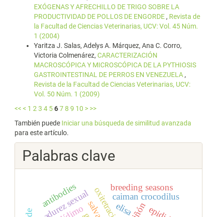
EXÓGENAS Y AFRECHILLO DE TRIGO SOBRE LA
PRODUCTIVIDAD DE POLLOS DE ENGORDE
,
Revista de
la Facultad de Ciencias Veterinarias, UCV: Vol. 45 Núm.
1 (2004)
Yaritza J. Salas, Adelys A. Márquez, Ana C. Corro,
Victoria Colmenárez,
CARACTERIZACIÓN
MACROSCÓPICA Y MICROSCÓPICA DE LA PYTHIOSIS
GASTROINTESTINAL DE PERROS EN VENEZUELA
,
Revista de la Facultad de Ciencias Veterinarias, UCV:
Vol. 50 Núm. 1 (2009)
<<
<
1
2
3
4
5
6
7
8
9
10
>
>>
También puede
Iniciar una búsqueda de similitud avanzada
para este artículo.
Palabras clave
antibodies
breeding seasons
madurez sexual
caiman crocodilus
salvado
elisa
riñón
epidídimo