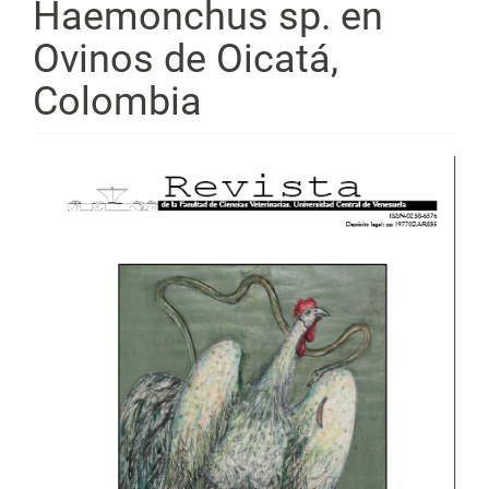
Haemonchus sp. en
Ovinos de Oicatá,
Colombia
Barra
lateral
del
artículo