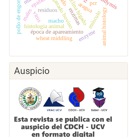
oxitetraciclina hígado
epididymis
pollo de engorde
ganado bovino
pcr
aragua
enzimas
residuos
animal histology
males
músculo
virus
macho
histologia animal
enzyme
época de apareamiento
wheat middling
Auspicio