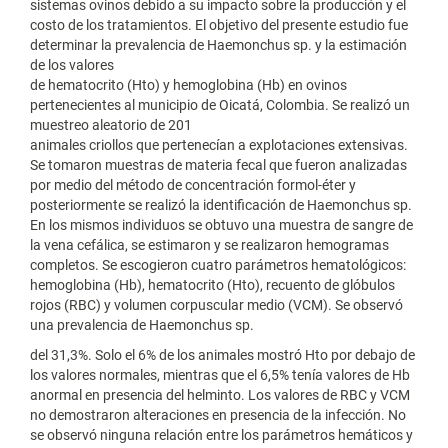
sistemas ovinos debido a su impacto sobre la producción y el
costo de los tratamientos. El objetivo del presente estudio fue
determinar la prevalencia de Haemonchus sp. y la estimación
de los valores
de hematocrito (Hto) y hemoglobina (Hb) en ovinos
pertenecientes al municipio de Oicatá, Colombia. Se realizó un
muestreo aleatorio de 201
animales criollos que pertenecían a explotaciones extensivas.
Se tomaron muestras de materia fecal que fueron analizadas
por medio del método de concentración formol-éter y
posteriormente se realizó la identificación de Haemonchus sp.
En los mismos individuos se obtuvo una muestra de sangre de
la vena cefálica, se estimaron y se realizaron hemogramas
completos. Se escogieron cuatro parámetros hematológicos:
hemoglobina (Hb), hematocrito (Hto), recuento de glóbulos
rojos (RBC) y volumen corpuscular medio (VCM). Se observó
una prevalencia de Haemonchus sp.
del 31,3%. Solo el 6% de los animales mostró Hto por debajo de
los valores normales, mientras que el 6,5% tenía valores de Hb
anormal en presencia del helminto. Los valores de RBC y VCM
no demostraron alteraciones en presencia de la infección. No
se observó ninguna relación entre los parámetros hemáticos y