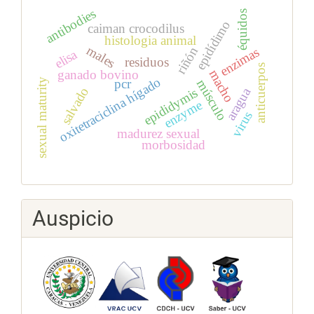
antibodies
équidos
epidídimo
caiman crocodilus
histologia animal
males
riñón
enzimas
elisa
residuos
anticuerpos
macho
ganado bovino
oxitetraciclina hígado
pcr
sexual maturity
músculo
salvado
aragua
epididymis
enzyme
virus
madurez sexual
morbosidad
Auspicio