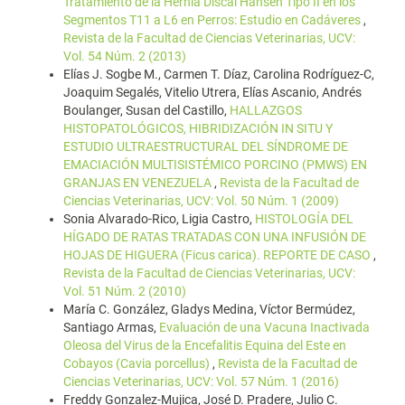
Tratamiento de la Hernia Discal Hansen Tipo II en los
Segmentos T11 a L6 en Perros: Estudio en Cadáveres
,
Revista de la Facultad de Ciencias Veterinarias, UCV:
Vol. 54 Núm. 2 (2013)
Elías J. Sogbe M., Carmen T. Díaz, Carolina Rodríguez-C,
Joaquim Segalés, Vitelio Utrera, Elías Ascanio, Andrés
Boulanger, Susan del Castillo,
HALLAZGOS
HISTOPATOLÓGICOS, HIBRIDIZACIÓN IN SITU Y
ESTUDIO ULTRAESTRUCTURAL DEL SÍNDROME DE
EMACIACIÓN MULTISISTÉMICO PORCINO (PMWS) EN
GRANJAS EN VENEZUELA
,
Revista de la Facultad de
Ciencias Veterinarias, UCV: Vol. 50 Núm. 1 (2009)
Sonia Alvarado-Rico, Ligia Castro,
HISTOLOGÍA DEL
HÍGADO DE RATAS TRATADAS CON UNA INFUSIÓN DE
HOJAS DE HIGUERA (Ficus carica). REPORTE DE CASO
,
Revista de la Facultad de Ciencias Veterinarias, UCV:
Vol. 51 Núm. 2 (2010)
María C. González, Gladys Medina, Víctor Bermúdez,
Santiago Armas,
Evaluación de una Vacuna Inactivada
Oleosa del Virus de la Encefalitis Equina del Este en
Cobayos (Cavia porcellus)
,
Revista de la Facultad de
Ciencias Veterinarias, UCV: Vol. 57 Núm. 1 (2016)
Freddy Gonzalez-Mujica, José D. Pradere, Julio C.