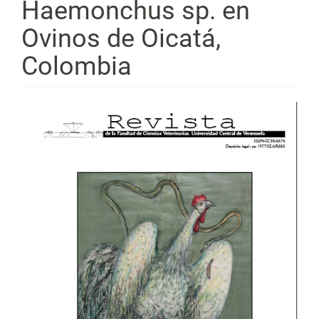
Haemonchus sp. en
Ovinos de Oicatá,
Colombia
Barra
lateral
del
artículo