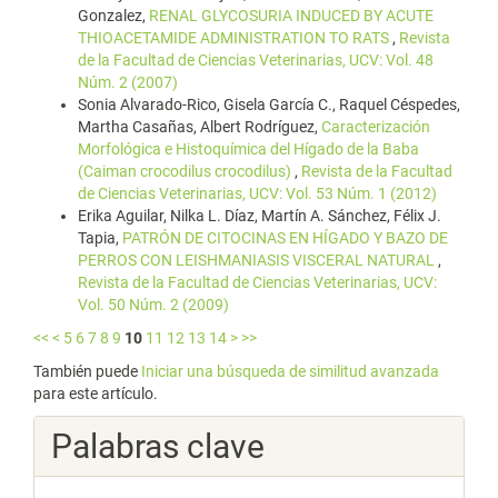
Gonzalez,
RENAL GLYCOSURIA INDUCED BY ACUTE
THIOACETAMIDE ADMINISTRATION TO RATS
,
Revista
de la Facultad de Ciencias Veterinarias, UCV: Vol. 48
Núm. 2 (2007)
Sonia Alvarado-Rico, Gisela García C., Raquel Céspedes,
Martha Casañas, Albert Rodríguez,
Caracterización
Morfológica e Histoquímica del Hígado de la Baba
(Caiman crocodilus crocodilus)
,
Revista de la Facultad
de Ciencias Veterinarias, UCV: Vol. 53 Núm. 1 (2012)
Erika Aguilar, Nilka L. Díaz, Martín A. Sánchez, Félix J.
Tapia,
PATRÓN DE CITOCINAS EN HÍGADO Y BAZO DE
PERROS CON LEISHMANIASIS VISCERAL NATURAL
,
Revista de la Facultad de Ciencias Veterinarias, UCV:
Vol. 50 Núm. 2 (2009)
<<
<
5
6
7
8
9
10
11
12
13
14
>
>>
También puede
Iniciar una búsqueda de similitud avanzada
para este artículo.
Palabras clave