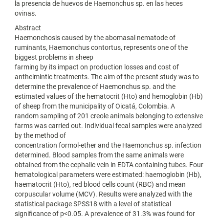
la presencia de huevos de Haemonchus sp. en las heces
ovinas.
Abstract
Haemonchosis caused by the abomasal nematode of
ruminants, Haemonchus contortus, represents one of the
biggest problems in sheep
farming by its impact on production losses and cost of
anthelmintic treatments. The aim of the present study was to
determine the prevalence of Haemonchus sp. and the
estimated values of the hematocrit (Hto) and hemoglobin (Hb)
of sheep from the municipality of Oicatá, Colombia. A
random sampling of 201 creole animals belonging to extensive
farms was carried out. Individual fecal samples were analyzed
by the method of
concentration formol-ether and the Haemonchus sp. infection
determined. Blood samples from the same animals were
obtained from the cephalic vein in EDTA containing tubes. Four
hematological parameters were estimated: haemoglobin (Hb),
haematocrit (Hto), red blood cells count (RBC) and mean
corpuscular volume (MCV). Results were analyzed with the
statistical package SPSS18 with a level of statistical
significance of p<0.05. A prevalence of 31.3% was found for