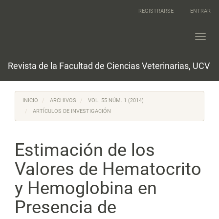
Navegación
REGISTRARSE
ENTRAR
principal
Contenido
principal
Toggl
Barra
navig
lateral
Revista de la Facultad de Ciencias Veterinarias, UCV
INICIO
ARCHIVOS
VOL. 55 NÚM. 1 (2014)
ARTÍCULOS DE INVESTIGACIÓN
Estimación de los
Valores de Hematocrito
y Hemoglobina en
Presencia de