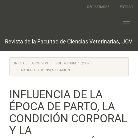
Navegación
REGISTRARSE
ENTRAR
principal
Contenido
principal
Toggl
Barra
navig
lateral
Revista de la Facultad de Ciencias Veterinarias, UCV
INICIO
ARCHIVOS
VOL. 48 NÚM. 1 (2007)
ARTÍCULOS DE INVESTIGACIÓN
INFLUENCIA DE LA
ÉPOCA DE PARTO, LA
CONDICIÓN CORPORAL
Y LA