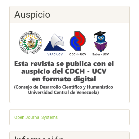
Auspicio
Desarrollado
Open Journal Systems
por