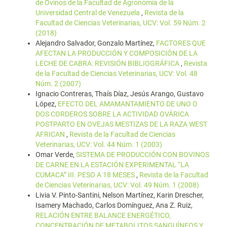
de Ovinos de la Facultad de Agronomía de la
Universidad Central de Venezuela
,
Revista de la
Facultad de Ciencias Veterinarias, UCV: Vol. 59 Núm. 2
(2018)
Alejandro Salvador, Gonzalo Martínez,
FACTORES QUE
AFECTAN LA PRODUCCIÓN Y COMPOSICIÓN DE LA
LECHE DE CABRA: REVISIÓN BIBLIOGRÁFICA
,
Revista
de la Facultad de Ciencias Veterinarias, UCV: Vol. 48
Núm. 2 (2007)
Ignacio Contreras, Thaís Díaz, Jesús Arango, Gustavo
López,
EFECTO DEL AMAMANTAMIENTO DE UNO O
DOS CORDEROS SOBRE LA ACTIVIDAD OVÁRICA
POSTPARTO EN OVEJAS MESTIZAS DE LA RAZA WEST
AFRICAN
,
Revista de la Facultad de Ciencias
Veterinarias, UCV: Vol. 44 Núm. 1 (2003)
Omar Verde,
SISTEMA DE PRODUCCIÓN CON BOVINOS
DE CARNE EN LA ESTACIÓN EXPERIMENTAL “LA
CUMACA” III. PESO A 18 MESES
,
Revista de la Facultad
de Ciencias Veterinarias, UCV: Vol. 49 Núm. 1 (2008)
Livia V. Pinto-Santini, Nelson Martínez, Karin Drescher,
Isamery Machado, Carlos Domínguez, Ana Z. Ruiz,
RELACIÓN ENTRE BALANCE ENERGÉTICO,
CONCENTRACIÓN DE METABOLITOS SANGUÍNEOS Y