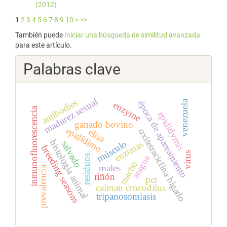
(2012)
1
2
3
4
5
6
7
8
9
10
>
>>
También puede
Iniciar una búsqueda de similitud avanzada
para este artículo.
Palabras clave
madurez sexual
antibodies
venezuela
época de apareamiento
enzyme
inmunofluorescencia
epididymis
ganado bovino
epidídimo
oxitetraciclina hígado
elisa
histologia animal
músculo
salvado
enzimas
breeding seasons
virus
aragua
residuos
macho
males
prevalencia
riñón
pcr
caiman crocodilus
tripanosomiasis