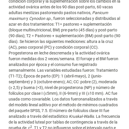
condición corporal y la suplementación sobre los cambios en la
actividad ovárica antes de los 90 días post-parto, 60 vacas
adultas mestizas pastoreando pastos nativos,
Panicum
maximun
y
Cynodon sp
., fueron seleccionadas y distribuidas al
azar en dos tratamientos: T1= pastoreo + suplementación
(bloque multinutricional, BM) pre-parto (45 días) y post-parto
(90 días); T2 = Pastoreo + suplementación (BM) post-parto (90
días). Se hicieron las siguientes mediciones: altura a la cruz
(AC), peso corporal (PC) y condición corporal (CC).
Progesterona en leche descremada y la actividad ovárica
fueron medidas dos 2 veces/semana. El forraje y el BM fueron
analizados por época y el consumo fue registrado
semanalmente. Las variables estudiadas fueron: Tratamiento
(T1-T2); Época de parto (EP): 1 (abril-mayo), 2 (junio-
septiembre) y 3 (octubre-enero); AC; CC: pobre (2), moderada
(≥ 2,5) y buena (>3), nivel de progesterona (NP) y número de
folículos por clase I (≤5mm), II (6-9mm) y III (≥10 mm). AC fue
usada como covariable. Los datos fueronanalizados a través
del modelo lineal aditivo por el método de mínimos cuadrados
del paquete SPSS, 7.5. El número de folículos clase III fue
analizado a través del estadístico
Kruskal-Wallis
. La frecuencia
de la actividad luteal por tablas de contingencia a través de la
2
prueba de c
. T1 y T2 no influyeron sobre el intervalo parto e