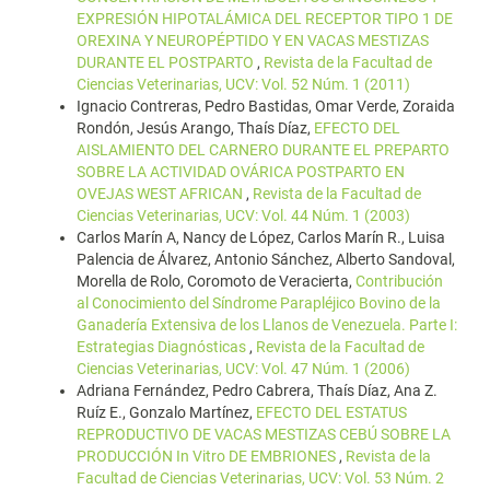
EXPRESIÓN HIPOTALÁMICA DEL RECEPTOR TIPO 1 DE
OREXINA Y NEUROPÉPTIDO Y EN VACAS MESTIZAS
DURANTE EL POSTPARTO
,
Revista de la Facultad de
Ciencias Veterinarias, UCV: Vol. 52 Núm. 1 (2011)
Ignacio Contreras, Pedro Bastidas, Omar Verde, Zoraida
Rondón, Jesús Arango, Thaís Díaz,
EFECTO DEL
AISLAMIENTO DEL CARNERO DURANTE EL PREPARTO
SOBRE LA ACTIVIDAD OVÁRICA POSTPARTO EN
OVEJAS WEST AFRICAN
,
Revista de la Facultad de
Ciencias Veterinarias, UCV: Vol. 44 Núm. 1 (2003)
Carlos Marín A, Nancy de López, Carlos Marín R., Luisa
Palencia de Álvarez, Antonio Sánchez, Alberto Sandoval,
Morella de Rolo, Coromoto de Veracierta,
Contribución
al Conocimiento del Síndrome Parapléjico Bovino de la
Ganadería Extensiva de los Llanos de Venezuela. Parte I:
Estrategias Diagnósticas
,
Revista de la Facultad de
Ciencias Veterinarias, UCV: Vol. 47 Núm. 1 (2006)
Adriana Fernández, Pedro Cabrera, Thaís Díaz, Ana Z.
Ruíz E., Gonzalo Martínez,
EFECTO DEL ESTATUS
REPRODUCTIVO DE VACAS MESTIZAS CEBÚ SOBRE LA
PRODUCCIÓN In Vitro DE EMBRIONES
,
Revista de la
Facultad de Ciencias Veterinarias, UCV: Vol. 53 Núm. 2