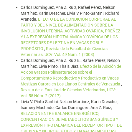
Carlos Domínguez, Ana Z. Ruiz, Rafael Pérez, Nelson
Martínez, Karin Drescher, Livia V Pinto-Santini, Richard
Araneda,
EFECTO DE LA CONDICIÓN CORPORAL AL
PARTO Y DEL NIVEL DE ALIMENTACIÓN SOBRE LA
INVOLUCIÓN UTERINA, ACTIVIDAD OVÁRICA, PREÑEZ
Y LA EXPRESIÓN HIPOTALÁMICA Y OVÁRICA DE LOS
RECEPTORES DE LEPTINA EN VACAS DOBLE
PROPÓSITO
,
Revista de la Facultad de Ciencias
Veterinarias, UCV: Vol. 49 Núm. 1 (2008)
Carlos Domínguez, Ana Z. Ruiz E., Rafael Pérez, Nelson
Martínez, Livia Pinto, Thais Díaz,
Efecto de la Adición de
Ácidos Grasos Poliinsaturados sobre el
Comportamiento Reproductivo y Productivo en Vacas
Mestizas Carora en Los Llanos Centrales de Venezuela
,
Revista de la Facultad de Ciencias Veterinarias, UCV:
Vol. 58 Núm. 2 (2017)
Livia V. Pinto-Santini, Nelson Martínez, Karin Drescher,
Isamery Machado, Carlos Domínguez, Ana Z. Ruiz,
RELACIÓN ENTRE BALANCE ENERGÉTICO,
CONCENTRACIÓN DE METABOLITOS SANGUÍNEOS Y
EXPRESIÓN HIPOTALÁMICA DEL RECEPTOR TIPO 1 DE
OREXINA Y NEUROPÉPTIDO Y EN VACAS MESTIZAS