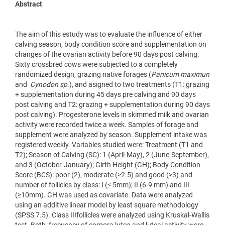
Abstract
The aim of this estudy was to evaluate the influence of either
calving season, body condition score and supplementation on
changes of the ovarian activity before 90 days post calving.
Sixty crossbred cows were subjected to a completely
randomized design, grazing native forages (
Panicum maximun
and
Cynodon sp
.), and asigned to two treatments (T1: grazing
+ supplementation during 45 days pre calving and 90 days
post calving and T2: grazing + supplementation during 90 days
post calving). Progesterone levels in skimmed milk and ovarian
activity were recorded twice a week. Samples of forage and
supplement were analyzed by season. Supplement intake was
registered weekly. Variables studied were: Treatment (T1 and
T2); Season of Calving (SC): 1 (April-May), 2 (June-September),
and 3 (October-January); Girth Height (GH); Body Condition
Score (BCS): poor (2), moderate (≥2.5) and good (>3) and
number of follicles by class: I (≤ 5mm); II (6-9 mm) and III
(≥10mm). GH was used as covariate. Data were analyzed
using an additive linear model by least square methodology
(SPSS 7.5). Class IIIfollicles were analyzed using Kruskal-Wallis
test. Both, frecuency of corpora lutea and luteal activity were