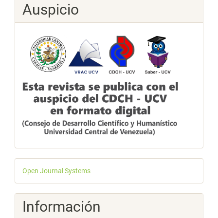
Auspicio
Desarrollado
Open Journal Systems
por
Información