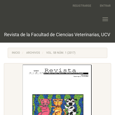
Navegación
REGISTRARSE
ENTRAR
principal
Contenido
principal
Toggl
Barra
navig
lateral
Revista de la Facultad de Ciencias Veterinarias, UCV
INICIO
ARCHIVOS
VOL. 58 NÚM. 1 (2017)