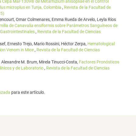
 la Cepa MaF1309® de Metarhizium anisopliae en el Control
lus microplus en Tunja, Colombia
,
Revista de la Facultad de
15)
thencourt, Omar Colmenares, Emma Rueda de Arvelo, Leyla Ríos
milla de Canavalia ensiformis sobre Parámetros Sanguíneos de
 Gastrointestinales
,
Revista de la Facultad de Ciencias
ef, Ernesto Trejo, Mario Rossini, Héctor Zerpa,
Hematological
pion Venom in Mice
,
Revista de la Facultad de Ciencias
a, Alexandre M. Brum, Mirela Tinucci-Costa,
Factores Pronósticos
Clínicos y de Laboratorio
,
Revista de la Facultad de Ciencias
anzada
para este artículo.