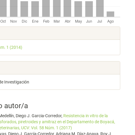
les
úm. 1 (2014)
lo
de Investigación
o autor/a
edellín, Diego J. Garcia-Corredor,
Resistencia in vitro de la
forados, piretroides y amitraz en el Departamento de Boyacá,
eterinarias, UCV: Vol. 58 Núm. 1 (2017)
ivas, Diego J. García-Corredor, Adriana M. Díaz-Anaya, Roy J.