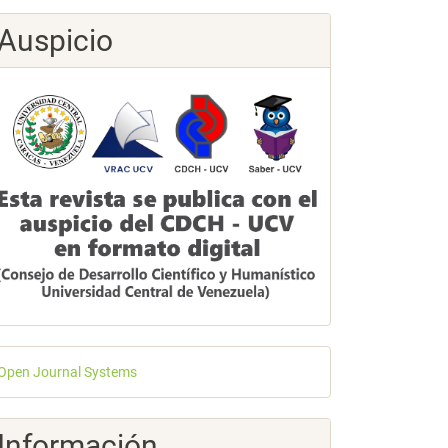
Auspicio
esarrollado
Open Journal Systems
or
Información