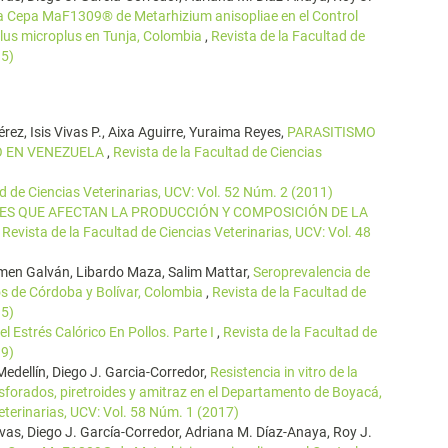
 la Cepa MaF1309® de Metarhizium anisopliae en el Control
lus microplus en Tunja, Colombia
,
Revista de la Facultad de
15)
rez, Isis Vivas P., Aixa Aguirre, Yuraima Reyes,
PARASITISMO
O EN VENEZUELA
,
Revista de la Facultad de Ciencias
ad de Ciencias Veterinarias, UCV: Vol. 52 Núm. 2 (2011)
ES QUE AFECTAN LA PRODUCCIÓN Y COMPOSICIÓN DE LA
,
Revista de la Facultad de Ciencias Veterinarias, UCV: Vol. 48
rmen Galván, Libardo Maza, Salim Mattar,
Seroprevalencia de
s de Córdoba y Bolívar, Colombia
,
Revista de la Facultad de
15)
l Estrés Calórico En Pollos. Parte I
,
Revista de la Facultad de
19)
edellín, Diego J. Garcia-Corredor,
Resistencia in vitro de la
forados, piretroides y amitraz en el Departamento de Boyacá,
eterinarias, UCV: Vol. 58 Núm. 1 (2017)
ivas, Diego J. García-Corredor, Adriana M. Díaz-Anaya, Roy J.