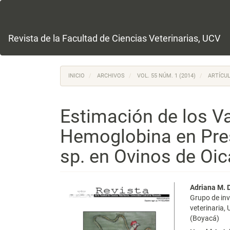
Navegación
principal
Contenido
principal
Revista de la Facultad de Ciencias Veterinarias, UCV
Barra
lateral
INICIO
ARCHIVOS
VOL. 55 NÚM. 1 (2014)
ARTÍCUL
Estimación de los V
Hemoglobina en Pr
sp. en Ovinos de Oi
Barra
Conte
Adriana M. 
Grupo de in
lateral
princi
veterinaria,
(Boyacá)
del
del