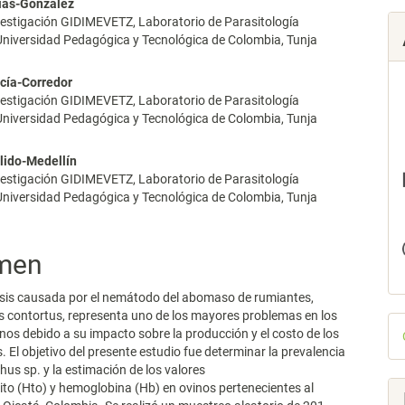
rias-González
lo
vestigación GIDIMEVETZ, Laboratorio de Parasitología
 Universidad Pedagógica y Tecnológica de Colombia, Tunja
rcía-Corredor
vestigación GIDIMEVETZ, Laboratorio de Parasitología
 Universidad Pedagógica y Tecnológica de Colombia, Tunja
ulido-Medellín
vestigación GIDIMEVETZ, Laboratorio de Parasitología
 Universidad Pedagógica y Tecnológica de Colombia, Tunja
men
is causada por el nemátodo del abomaso de rumiantes,
contortus, representa uno de los mayores problemas en los
D
nos debido a su impacto sobre la producción y el costo de los
p
. El objetivo del presente estudio fue determinar la prevalencia
s sp. y la estimación de los valores
to (Hto) y hemoglobina (Hb) en ovinos pertenecientes al