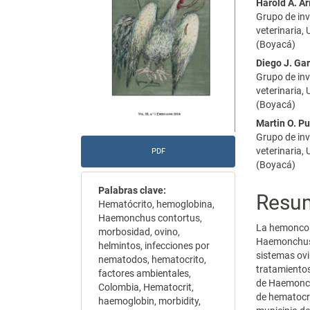
Harold A. A
artículo
artícu
Grupo de in
veterinaria,
(Boyacá)
Diego J. Ga
Grupo de in
veterinaria,
(Boyacá)
Martin O. P
Grupo de in
veterinaria,
PDF
(Boyacá)
Palabras clave:
Resu
Hematócrito, hemoglobina,
Haemonchus contortus,
La hemoncos
morbosidad, ovino,
Haemonchus 
helmintos, infecciones por
sistemas ovi
nematodos, hematocrito,
tratamientos
factores ambientales,
de Haemonchu
Colombia, Hematocrit,
de hematocri
haemoglobin, morbidity,