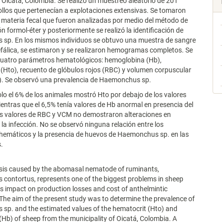
 Oicatá, Colombia. Se realizó un muestreo aleatorio de 201
ollos que pertenecían a explotaciones extensivas. Se tomaron
materia fecal que fueron analizadas por medio del método de
n formol-éter y posteriormente se realizó la identificación de
sp. En los mismos individuos se obtuvo una muestra de sangre
efálica, se estimaron y se realizaron hemogramas completos. Se
cuatro parámetros hematológicos: hemoglobina (Hb),
(Hto), recuento de glóbulos rojos (RBC) y volumen corpuscular
. Se observó una prevalencia de Haemonchus sp.
olo el 6% de los animales mostró Hto por debajo de los valores
entras que el 6,5% tenía valores de Hb anormal en presencia del
os valores de RBC y VCM no demostraron alteraciones en
 la infección. No se observó ninguna relación entre los
hemáticos y la presencia de huevos de Haemonchus sp. en las
.
s caused by the abomasal nematode of ruminants,
contortus, represents one of the biggest problems in sheep
ts impact on production losses and cost of anthelmintic
The aim of the present study was to determine the prevalence of
sp. and the estimated values of the hematocrit (Hto) and
Hb) of sheep from the municipality of Oicatá, Colombia. A