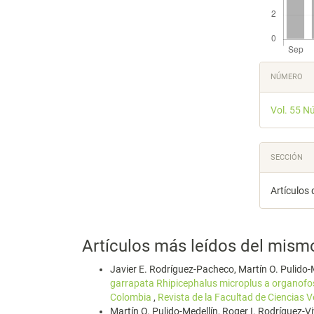
Detal
NÚMERO
del
Vol. 55 N
artícu
SECCIÓN
Artículos 
Artículos más leídos del mism
Javier E. Rodríguez-Pacheco, Martín O. Pulido-M
garrapata Rhipicephalus microplus a organofos
Colombia
,
Revista de la Facultad de Ciencias V
Martín O. Pulido-Medellín, Roger I. Rodríguez-V