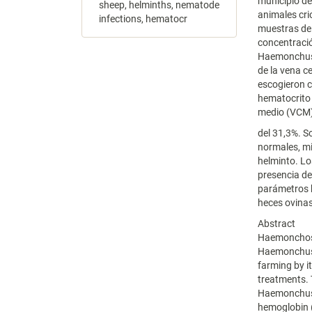
municipio de
sheep, helminths, nematode
animales cri
infections, hematocr
muestras de 
concentració
Haemonchus 
de la vena c
escogieron 
hematocrito 
medio (VCM)
del 31,3%. S
normales, mi
helminto. L
presencia de
parámetros 
heces ovinas
Abstract
Haemonchosi
Haemonchus 
farming by i
treatments. 
Haemonchus 
hemoglobin (