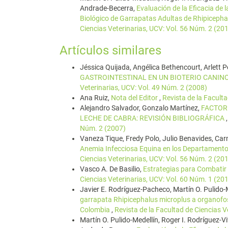
Andrade-Becerra,
Evaluación de la Eficacia de
Biológico de Garrapatas Adultas de Rhipicepha
Ciencias Veterinarias, UCV: Vol. 56 Núm. 2 (20
Artículos similares
Jéssica Quijada, Angélica Bethencourt, Arlett Pé
GASTROINTESTINAL EN UN BIOTERIO CANIN
Veterinarias, UCV: Vol. 49 Núm. 2 (2008)
Ana Ruiz,
Nota del Editor
,
Revista de la Facult
Alejandro Salvador, Gonzalo Martínez,
FACTOR
LECHE DE CABRA: REVISIÓN BIBLIOGRÁFICA
Núm. 2 (2007)
Vaneza Tique, Fredy Polo, Julio Benavides, Ca
Anemia Infecciosa Equina en los Departamento
Ciencias Veterinarias, UCV: Vol. 56 Núm. 2 (20
Vasco A. De Basilio,
Estrategias para Combatir e
Ciencias Veterinarias, UCV: Vol. 60 Núm. 1 (20
Javier E. Rodríguez-Pacheco, Martín O. Pulido-M
garrapata Rhipicephalus microplus a organofos
Colombia
,
Revista de la Facultad de Ciencias V
Martín O. Pulido-Medellín, Roger I. Rodríguez-V