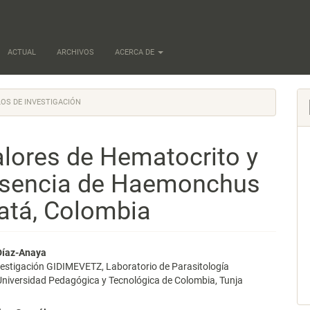
ACTUAL
ARCHIVOS
ACERCA DE
OS DE INVESTIGACIÓN
alores de Hematocrito y
esencia de Haemonchus
catá, Colombia
nido
Díaz-Anaya
vestigación GIDIMEVETZ, Laboratorio de Parasitología
pal
 Universidad Pedagógica y Tecnológica de Colombia, Tunja