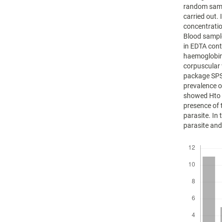
random samp
carried out.
concentratio
Blood sample
in EDTA cont
haemoglobin 
corpuscular 
package SPSS
prevalence 
showed Hto 
presence of 
parasite. In
parasite an
Descargas