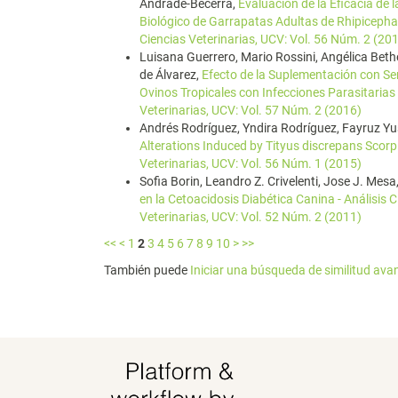
Andrade-Becerra,
Evaluación de la Eficacia de
Biológico de Garrapatas Adultas de Rhipicepha
Ciencias Veterinarias, UCV: Vol. 56 Núm. 2 (20
Luisana Guerrero, Mario Rossini, Angélica Be
de Álvarez,
Efecto de la Suplementación con Se
Ovinos Tropicales con Infecciones Parasitarias
Veterinarias, UCV: Vol. 57 Núm. 2 (2016)
Andrés Rodríguez, Yndira Rodríguez, Fayruz Yus
Alterations Induced by Tityus discrepans Scor
Veterinarias, UCV: Vol. 56 Núm. 1 (2015)
Sofia Borin, Leandro Z. Crivelenti, Jose J. Mes
en la Cetoacidosis Diabética Canina - Análisis 
Veterinarias, UCV: Vol. 52 Núm. 2 (2011)
<<
<
1
2
3
4
5
6
7
8
9
10
>
>>
También puede
Iniciar una búsqueda de similitud av