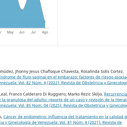
múdez, Jhonny Jesus Chafloque Chavesta, Rosalinda Solís Cortez,
índrome de flujo vaginal en el embarazo: factores de riesgo asoci
enezuela: Vol. 82 Núm. 4 (2022): Revista de Obstetricia y Ginecolog
Leal, Franco Calderaro Di Ruggiero, Marko Rezic Skiljo,
Recurrencia
la granulosa del adulto: reporte de un caso y revisión de la litera
enezuela: Vol. 85 Núm. 04 (2025): Revista de Obstetricia y Ginecolo
o,
Cáncer de endometrio: influencia del tratamiento en la calidad 
cia y Ginecología de Venezuela: Vol. 81 Núm. 4 (2021): Revista de