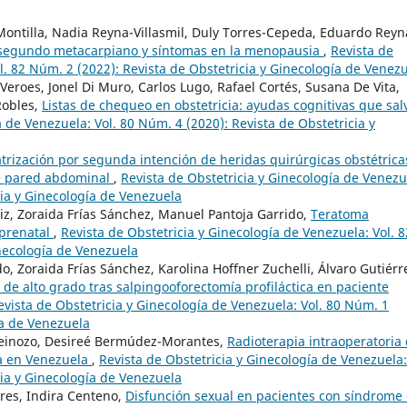
ontilla, Nadia Reyna-Villasmil, Duly Torres-Cepeda, Eduardo Reyn
del segundo metacarpiano y síntomas en la menopausia
,
Revista de
l. 82 Núm. 2 (2022): Revista de Obstetricia y Ginecología de Venez
Veroes, Jonel Di Muro, Carlos Lugo, Rafael Cortés, Susana De Vita,
Robles,
Listas de chequeo en obstetricia: ayudas cognitivas que sal
a de Venezuela: Vol. 80 Núm. 4 (2020): Revista de Obstetricia y
atrización por segunda intención de heridas quirúrgicas obstétrica
de pared abdominal
,
Revista de Obstetricia y Ginecología de Venezu
cia y Ginecología de Venezuela
, Zoraida Frías Sánchez, Manuel Pantoja Garrido,
Teratoma
 prenatal
,
Revista de Obstetricia y Ginecología de Venezuela: Vol. 8
inecología de Venezuela
do, Zoraida Frías Sánchez, Karolina Hoffner Zuchelli, Álvaro Gutiérr
l de alto grado tras salpingooforectomía profiláctica en paciente
evista de Obstetricia y Ginecología de Venezuela: Vol. 80 Núm. 1
ía de Venezuela
-Reinozo, Desireé Bermúdez-Morantes,
Radioterapia intraoperatoria
a en Venezuela
,
Revista de Obstetricia y Ginecología de Venezuela:
cia y Ginecología de Venezuela
rres, Indira Centeno,
Disfunción sexual en pacientes con síndrome