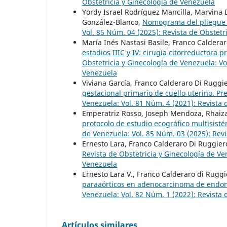
Obstetricia y Ginecología de Venezuela
Yordy Israel Rodríguez Mancilla, Marvina
González-Blanco,
Nomograma del pliegue 
Vol. 85 Núm. 04 (2025): Revista de Obstetr
María Inés Nastasi Basile, Franco Caldera
estadios IIIC y IV: cirugía citorreductora 
Obstetricia y Ginecología de Venezuela: Vo
Venezuela
Viviana García, Franco Calderaro Di Ruggie
gestacional primario de cuello uterino. P
Venezuela: Vol. 81 Núm. 4 (2021): Revista 
Emperatriz Rosso, Joseph Mendoza, Rhaiz
protocolo de estudio ecográfico multisist
de Venezuela: Vol. 85 Núm. 03 (2025): Revi
Ernesto Lara, Franco Calderaro Di Ruggier
Revista de Obstetricia y Ginecología de Ve
Venezuela
Ernesto Lara V., Franco Calderaro di Ruggi
paraaórticos en adenocarcinoma de endom
Venezuela: Vol. 82 Núm. 1 (2022): Revista 
Artículos similares