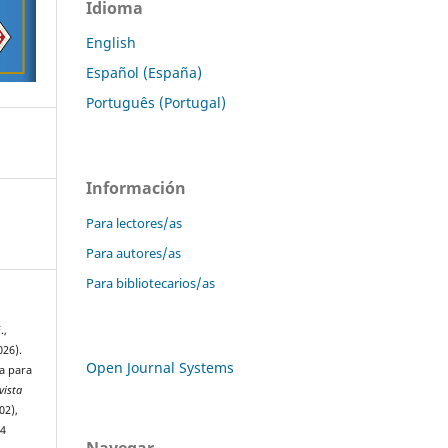
Idioma
English
Español (España)
Português (Portugal)
Información
Para lectores/as
Para autores/as
Para bibliotecarios/as
.,
026).
Open Journal Systems
ia para
vista
02),
04
Navegar