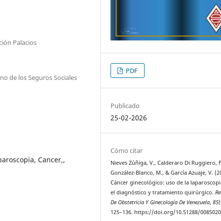
ión Palacios
PDF
ano de los Seguros Sociales
Publicado
25-02-2026
Cómo citar
paroscopia, Cancer,,
Nieves Zúñiga, V., Calderaro Di Ruggiero, F
González-Blanco, M., & García Azuaje, V. (2
Cáncer ginecológico: uso de la laparoscop
el diagnóstico y tratamiento quirúrgico.
Re
De Obstetricia Y Ginecología De Venezuela
,
85
(
125–136. https://doi.org/10.51288/008502