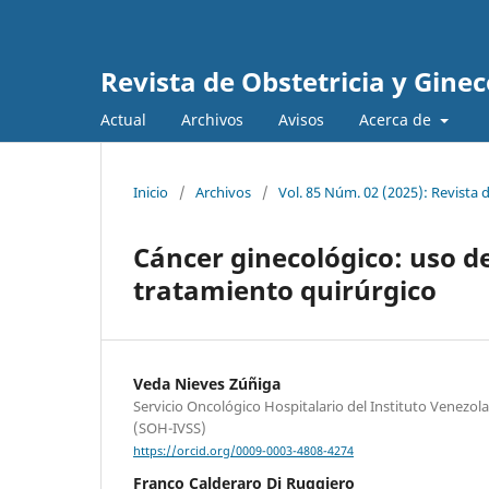
Revista de Obstetricia y Gine
Actual
Archivos
Avisos
Acerca de
Inicio
/
Archivos
/
Vol. 85 Núm. 02 (2025): Revista 
Cáncer ginecológico: uso de
tratamiento quirúrgico
Veda Nieves Zúñiga
Servicio Oncológico Hospitalario del Instituto Venezol
(SOH-IVSS)
https://orcid.org/0009-0003-4808-4274
Franco Calderaro Di Ruggiero