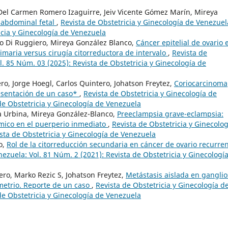
 Del Carmen Romero Izaguirre, Jeiv Vicente Gómez Marín, Mireya
abdominal fetal
,
Revista de Obstetricia y Ginecología de Venezuel
icia y Ginecología de Venezuela
ro Di Ruggiero, Mireya González Blanco,
Cáncer epitelial de ovario 
primaria versus cirugía citorreductora de intervalo
,
Revista de
l. 85 Núm. 03 (2025): Revista de Obstetricia y Ginecología de
ro, Jorge Hoegl, Carlos Quintero, Johatson Freytez,
Coriocarcinoma
resentación de un caso*
,
Revista de Obstetricia y Ginecología de
de Obstetricia y Ginecología de Venezuela
a Urbina, Mireya González-Blanco,
Preeclampsia grave-eclampsia:
émico en el puerperio inmediato
,
Revista de Obstetricia y Ginecolog
sta de Obstetricia y Ginecología de Venezuela
o,
Rol de la citorreducción secundaria en cáncer de ovario recurre
nezuela: Vol. 81 Núm. 2 (2021): Revista de Obstetricia y Ginecologí
ero, Marko Rezic S, Johatson Freytez,
Metástasis aislada en ganglio
etrio. Reporte de un caso
,
Revista de Obstetricia y Ginecología d
de Obstetricia y Ginecología de Venezuela