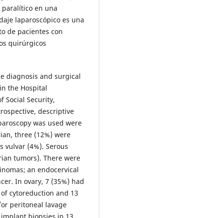
 paralítico en una
rdaje laparoscópico es una
to de pacientes con
os quirúrgicos
he diagnosis and surgical
in the Hospital
f Social Security,
ospective, descriptive
aparoscopy was used were
ian, three (12%) were
 vulvar (4%). Serous
rian tumors). There were
inomas; an endocervical
er. In ovary, 7 (35%) had
n of cytoreduction and 13
/or peritoneal lavage
 implant biopsies in 13