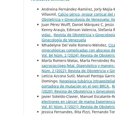
Andreina Fernández-Ramírez, Jorly Mejía-M
Villasmil,
Calcio sérico, grosor cortical 
Obstetricia y Ginecología de Venezuela: Vo
Juan Pérez Wulff, Daniel Márquez C, Jesús 
Kenny Araujo, Edinson Valencia, Stefanía 
vidas
,
Revista de Obstetricia y Ginecologí
Ginecología de Venezuela
Mhadelyne Del Valle Romero-Méndez,
Cic
ginecológicas complicadas con absceso 
Vol. 84 Núm. 2 (2024): Revista de Obstetri
Marta Romero Matas, Marta Fernández Ruiz
sacrococcígeo fetal. Diagnóstico y manejo
Núm. 2 (2022): Revista de Obstetricia y G
Leticia Azcona Sutil, Manuel Pantoja Garri
Domingo,
Neoplasia tubárica intraepitelia
portadora de mutación en el gen BRCA
,
R
(2020): Revista de Obstetricia y Ginecolog
Javier Soteldo-Clavier, Manuel Escalante
electrones en cáncer de mama Experienci
Vol. 81 Núm. 3 (2021): Revista de Obstetri
Jessica Fernandes, Rita Pizzi, Fernando To