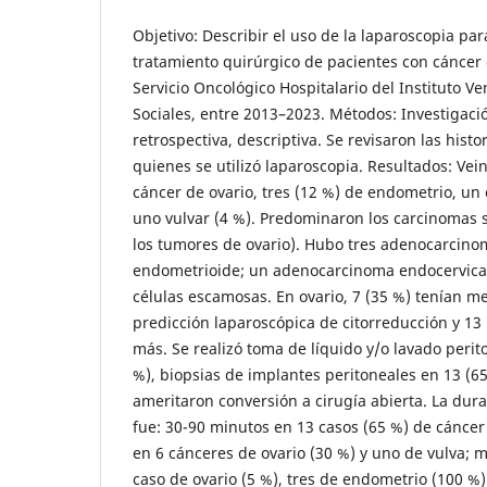
Objetivo: Describir el uso de la laparoscopia par
tratamiento quirúrgico de pacientes con cáncer 
Servicio Oncológico Hospitalario del Instituto V
Sociales, entre 2013–2023. Métodos: Investigaci
retrospectiva, descriptiva. Se revisaron las hist
quienes se utilizó laparoscopia. Resultados: Vei
cáncer de ovario, tres (12 %) de endometrio, un 
uno vulvar (4 %). Predominaron los carcinomas s
los tumores de ovario). Hubo tres adenocarcino
endometrioide; un adenocarcinoma endocervical
células escamosas. En ovario, 7 (35 %) tenían m
predicción laparoscópica de citorreducción y 13 
más. Se realizó toma de líquido y/o lavado perit
%), biopsias de implantes peritoneales en 13 (65
ameritaron conversión a cirugía abierta. La dura
fue: 30-90 minutos en 13 casos (65 %) de cáncer
en 6 cánceres de ovario (30 %) y uno de vulva; 
caso de ovario (5 %), tres de endometrio (100 %) 