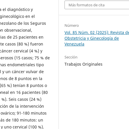
Más formatos de cita
a el diagnóstico y
ginecológico en el
enezolano de los Seguros
Número
ón observacional,
Vol. 85 Núm. 02 (2025): Revista d
orias de 25 pacientes en
Obstetricia y Ginecología de
nte casos (80 %) fueron
Venezuela
cáncer cervical (4 %) y
Sección
erosos (15 casos; 75 % de
Trabajos Originales
mas endometriales tipo
 y un cáncer vulvar de
enos de 8 puntos en la
(65 %) tenían 8 puntos o
oneal en 16 pacientes (80
 %). Seis casos (24 %)
ción de la intervención
 ovárico; 91-180 minutos
más de 180 minutos: un
y uno cervical (100 %).