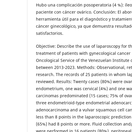
Hubo una complicación posoperatoria (4 %): íleo
paciente con cáncer ovárico. Conclusión: El abo
herramienta útil para el diagnóstico y tratamien
cáncer ginecológico, ya que demuestra resultad
satisfactorios.
Objective: Describe the use of laparoscopy for t
treatment of patients with gynecological cancer 
Oncological Service of the Venezuelan Institute o
between 2013-2023. Methods: Observational, retr
research. The records of 25 patients in whom l
reviewed. Results: Twenty cases (80%) were ovar
endometrium, one was cervical (4%) and one was
carcinomas predominated (15 cases; 75% of ova
three endometrioid-type endometrial adenocarc
adenocarcinoma and a vulvar squamous cell canc
less than 8 points in the laparoscopic predictio
(65%) had 8 points or more. Fluid collection and
were performed in 16 patients (80%), peritoneal