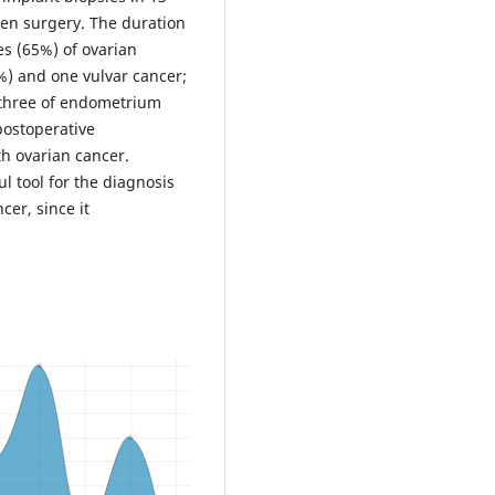
pen surgery. The duration
es (65%) of ovarian
%) and one vulvar cancer;
 three of endometrium
postoperative
th ovarian cancer.
l tool for the diagnosis
cer, since it