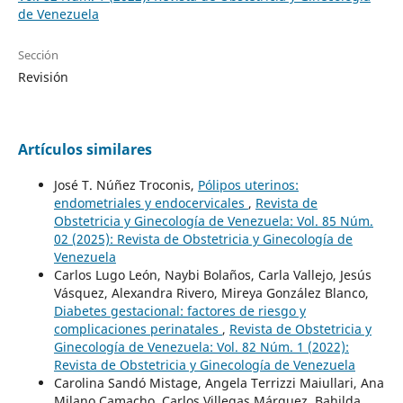
de Venezuela
Sección
Revisión
Artículos similares
José T. Núñez Troconis,
Pólipos uterinos:
endometriales y endocervicales
,
Revista de
Obstetricia y Ginecología de Venezuela: Vol. 85 Núm.
02 (2025): Revista de Obstetricia y Ginecología de
Venezuela
Carlos Lugo León, Naybi Bolaños, Carla Vallejo, Jesús
Vásquez, Alexandra Rivero, Mireya González Blanco,
Diabetes gestacional: factores de riesgo y
complicaciones perinatales
,
Revista de Obstetricia y
Ginecología de Venezuela: Vol. 82 Núm. 1 (2022):
Revista de Obstetricia y Ginecología de Venezuela
Carolina Sandó Mistage, Angela Terrizzi Maiullari, Ana
Milano Camacho, Carlos Villegas Márquez, Bahilda