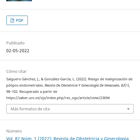
PDF
Publicado
02-05-2022
Cómo citar
Salguero-Sánchez, J., & González-García, L. (2022). Riesgo de malignización de
pólipos endometriales.
Revista De Obstetricia Y Ginecología De Venezuela
,
82
(1),
98–102. Recuperado a partir de
https://saber.ucv.ve/ojs/index.php/rev_ogv/article/view/23694
Más formatos de cita
Número
Vol. 82 Núm. 1 (2022): Revista de Obstetricia y Ginecología