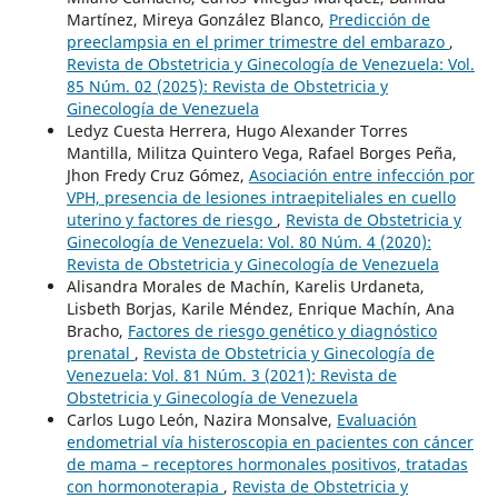
Martínez, Mireya González Blanco,
Predicción de
preeclampsia en el primer trimestre del embarazo
,
Revista de Obstetricia y Ginecología de Venezuela: Vol.
85 Núm. 02 (2025): Revista de Obstetricia y
Ginecología de Venezuela
Ledyz Cuesta Herrera, Hugo Alexander Torres
Mantilla, Militza Quintero Vega, Rafael Borges Peña,
Jhon Fredy Cruz Gómez,
Asociación entre infección por
VPH, presencia de lesiones intraepiteliales en cuello
uterino y factores de riesgo
,
Revista de Obstetricia y
Ginecología de Venezuela: Vol. 80 Núm. 4 (2020):
Revista de Obstetricia y Ginecología de Venezuela
Alisandra Morales de Machín, Karelis Urdaneta,
Lisbeth Borjas, Karile Méndez, Enrique Machín, Ana
Bracho,
Factores de riesgo genético y diagnóstico
prenatal
,
Revista de Obstetricia y Ginecología de
Venezuela: Vol. 81 Núm. 3 (2021): Revista de
Obstetricia y Ginecología de Venezuela
Carlos Lugo León, Nazira Monsalve,
Evaluación
endometrial vía histeroscopia en pacientes con cáncer
de mama – receptores hormonales positivos, tratadas
con hormonoterapia
,
Revista de Obstetricia y