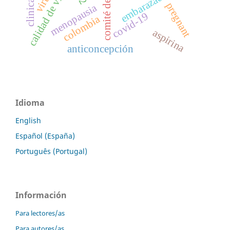
calidad de vida
embarazada
pregnant
menopausia
covid-19
colombia
aspirina
anticoncepción
Idioma
English
Español (España)
Português (Portugal)
Información
Para lectores/as
Para autores/as