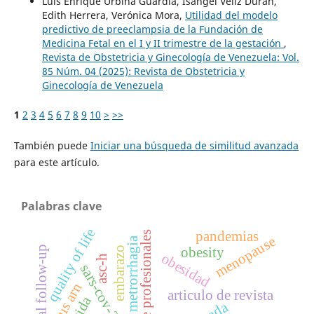
Luis Enrique Urbina Guardia, Isangel Véliz Duran,
Edith Herrera, Verónica Mora,
Utilidad del modelo
predictivo de preeclampsia de la Fundación de
Medicina Fetal en el I y II trimestre de la gestación
,
Revista de Obstetricia y Ginecología de Venezuela: Vol.
85 Núm. 04 (2025): Revista de Obstetricia y
Ginecología de Venezuela
1
2
3
4
5
6
7
8
9
10
>
>>
También puede
Iniciar una búsqueda de similitud avanzada
para este artículo.
Palabras clave
quality of life
pandemias
comité de profesionales
menopause
metrorrhagia
clinical follow-up
embarazo
obesity
obesidad
asc-h
sars-cov-2
virus arn
articulo de revista