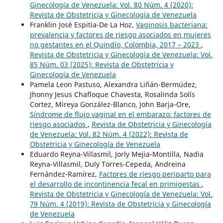
Ginecología de Venezuela: Vol. 80 Núm. 4 (2020):
Revista de Obstetricia y Ginecología de Venezuela
Franklin José Espitia-De La Hoz,
Vaginosis bacteriana:
prevalencia y factores de riesgo asociados en mujeres
no gestantes en el Quindío, Colombia, 2017 – 2023
,
Revista de Obstetricia y Ginecología de Venezuela: Vol.
85 Núm. 03 (2025): Revista de Obstetricia y
Ginecología de Venezuela
Pamela Leon Pastuso, Alexandra Liñán-Bermúdez,
Jhonny Jesus Chafloque Chavesta, Rosalinda Solís
Cortez, Mireya González-Blanco, John Barja-Ore,
Síndrome de flujo vaginal en el embarazo: factores de
riesgo asociados
,
Revista de Obstetricia y Ginecología
de Venezuela: Vol. 82 Núm. 4 (2022): Revista de
Obstetricia y Ginecología de Venezuela
Eduardo Reyna-Villasmil, Jorly Mejia-Montilla, Nadia
Reyna-Villasmil, Duly Torres-Cepeda, Andreina
Fernández-Ramírez,
Factores de riesgo periparto para
el desarrollo de incontinencia fecal en primigestas
,
Revista de Obstetricia y Ginecología de Venezuela: Vol.
79 Núm. 4 (2019): Revista de Obstetricia y Ginecología
de Venezuela