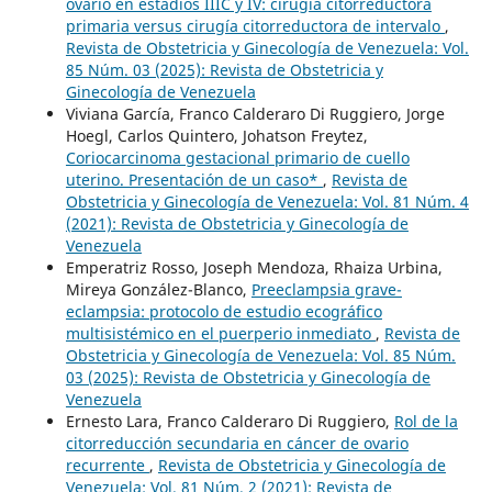
ovario en estadios IIIC y IV: cirugía citorreductora
primaria versus cirugía citorreductora de intervalo
,
Revista de Obstetricia y Ginecología de Venezuela: Vol.
85 Núm. 03 (2025): Revista de Obstetricia y
Ginecología de Venezuela
Viviana García, Franco Calderaro Di Ruggiero, Jorge
Hoegl, Carlos Quintero, Johatson Freytez,
Coriocarcinoma gestacional primario de cuello
uterino. Presentación de un caso*
,
Revista de
Obstetricia y Ginecología de Venezuela: Vol. 81 Núm. 4
(2021): Revista de Obstetricia y Ginecología de
Venezuela
Emperatriz Rosso, Joseph Mendoza, Rhaiza Urbina,
Mireya González-Blanco,
Preeclampsia grave-
eclampsia: protocolo de estudio ecográfico
multisistémico en el puerperio inmediato
,
Revista de
Obstetricia y Ginecología de Venezuela: Vol. 85 Núm.
03 (2025): Revista de Obstetricia y Ginecología de
Venezuela
Ernesto Lara, Franco Calderaro Di Ruggiero,
Rol de la
citorreducción secundaria en cáncer de ovario
recurrente
,
Revista de Obstetricia y Ginecología de
Venezuela: Vol. 81 Núm. 2 (2021): Revista de