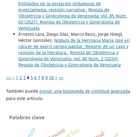
Entidades de la gestación imitadoras de
preeclampsia: revisión narrativa
,
Revista de
Obstetricia y Ginecología de Venezuela: Vol. 85 Núm.
03 (2025): Revista de Obstetricia y Ginecología de
Venezuela
Ernesto Lara, Diego Díaz, Marco Rezic, Jorge Hoegl,
Héctor González,
Nódulo de la Hermana María José en
cáncer de ovario seroso papilar. Reporte de un caso y
revisión de la literatura
,
Revista de Obstetricia y
Ginecología de Venezuela: Vol. 80 Núm. 2 (2020):
Revista de Obstetricia y Ginecología de Venezuela
<<
<
1
2
3
4
5
6
7
8
9
10
>
>>
También puede
Iniciar una búsqueda de similitud avanzada
para este artículo.
Palabras clave
adolescent