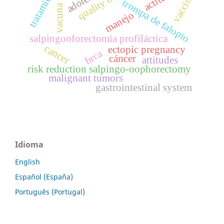
tratamiento
quality of life
actitud
vaccine
trompa de falopio
vacuna
manejo
salpingooforectomía profiláctica
cancer
ectopic pregnancy
brca
cáncer
attitudes
risk reduction salpingo-oophorectomy
malignant tumors
gastrointestinal system
Idioma
English
Español (España)
Português (Portugal)