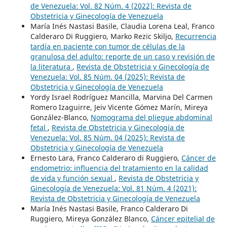
de Venezuela: Vol. 82 Núm. 4 (2022): Revista de
Obstetricia y Ginecología de Venezuela
María Inés Nastasi Basile, Claudia Lorena Leal, Franco
Calderaro Di Ruggiero, Marko Rezic Skiljo,
Recurrencia
tardía en paciente con tumor de células de la
granulosa del adulto: reporte de un caso y revisión de
la literatura
,
Revista de Obstetricia y Ginecología de
Venezuela: Vol. 85 Núm. 04 (2025): Revista de
Obstetricia y Ginecología de Venezuela
Yordy Israel Rodríguez Mancilla, Marvina Del Carmen
Romero Izaguirre, Jeiv Vicente Gómez Marín, Mireya
González-Blanco,
Nomograma del pliegue abdominal
fetal
,
Revista de Obstetricia y Ginecología de
Venezuela: Vol. 85 Núm. 04 (2025): Revista de
Obstetricia y Ginecología de Venezuela
Ernesto Lara, Franco Calderaro di Ruggiero,
Cáncer de
endometrio: influencia del tratamiento en la calidad
de vida y función sexual
,
Revista de Obstetricia y
Ginecología de Venezuela: Vol. 81 Núm. 4 (2021):
Revista de Obstetricia y Ginecología de Venezuela
María Inés Nastasi Basile, Franco Calderaro Di
Ruggiero, Mireya González Blanco,
Cáncer epitelial de