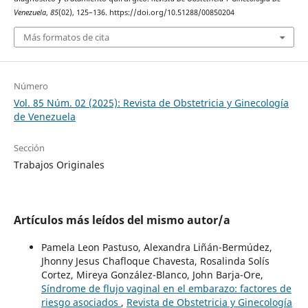
Venezuela
,
85
(02), 125–136. https://doi.org/10.51288/00850204
Más formatos de cita
Número
Vol. 85 Núm. 02 (2025): Revista de Obstetricia y Ginecología
de Venezuela
Sección
Trabajos Originales
Artículos más leídos del mismo autor/a
Pamela Leon Pastuso, Alexandra Liñán-Bermúdez,
Jhonny Jesus Chafloque Chavesta, Rosalinda Solís
Cortez, Mireya González-Blanco, John Barja-Ore,
Síndrome de flujo vaginal en el embarazo: factores de
riesgo asociados
,
Revista de Obstetricia y Ginecología