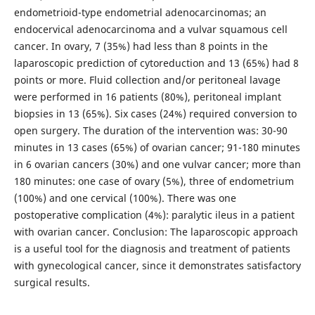
endometrioid-type endometrial adenocarcinomas; an
endocervical adenocarcinoma and a vulvar squamous cell
cancer. In ovary, 7 (35%) had less than 8 points in the
laparoscopic prediction of cytoreduction and 13 (65%) had 8
points or more. Fluid collection and/or peritoneal lavage
were performed in 16 patients (80%), peritoneal implant
biopsies in 13 (65%). Six cases (24%) required conversion to
open surgery. The duration of the intervention was: 30-90
minutes in 13 cases (65%) of ovarian cancer; 91-180 minutes
in 6 ovarian cancers (30%) and one vulvar cancer; more than
180 minutes: one case of ovary (5%), three of endometrium
(100%) and one cervical (100%). There was one
postoperative complication (4%): paralytic ileus in a patient
with ovarian cancer. Conclusion: The laparoscopic approach
is a useful tool for the diagnosis and treatment of patients
with gynecological cancer, since it demonstrates satisfactory
surgical results.