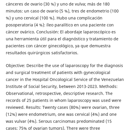
cánceres de ovario (30 %) y uno de vulva; más de 180
minutos: un caso de ovario (5 %), tres de endometrio (100
%) y uno cervical (100 %). Hubo una complicación
posoperatoria (4 %): íleo paralítico en una paciente con
cáncer ovárico. Conclusión: El abordaje laparoscópico es
una herramienta útil para el diagnóstico y tratamiento de
pacientes con cáncer ginecológico, ya que demuestra
resultados quirúrgicos satisfactorios.
Objective: Describe the use of laparoscopy for the diagnosis
and surgical treatment of patients with gynecological
cancer in the Hospital Oncological Service of the Venezuelan
Institute of Social Security, between 2013-2023. Methods:
Observational, retrospective, descriptive research. The
records of 25 patients in whom laparoscopy was used were
reviewed. Results: Twenty cases (80%) were ovarian, three
(12%) were endometrium, one was cervical (4%) and one
was vulvar (4%). Serous carcinomas predominated (15
cases; 75% of ovarian tumors). There were three