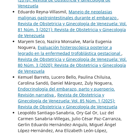
Venezuela
Eduardo Reyna-Villasmil,
Manejo de neoplasias
malignas gastrointestinales durante el embarazo
,
Revista de Obstetricia y Ginecología de Venezuela: Vol.
81 Núm. 3 (2021): Revista de Obstetricia y Ginecología
de Venezuela
Maryem Seco, Nazira Monsalve, María Eugenia
Noguera,
Evaluación histeroscópica posterior a
legrado en la enfermedad trofoblástica gestacional
,
Revista de Obstetricia y Ginecología de Venezuela: Vol.
80 Núm. 3 (2020): Revista de Obstetricia y Ginecología
de Venezuela
Kemuel Barreto, Lucero Bello, Paulina Chiluisa,
Carolina Sandó, Daniel Márquez, Zuly Noguera,
Endocrinología del embarazo, parto y puerperio.
Revisión narrativa
,
Revista de Obstetricia y
Ginecología de Venezuela: Vol. 85 Núm. 1 (2025):
Revista de Obstetricia y Ginecología de Venezuela
Leopoldo Santiago-Sanabria, Ory Gal Or, Luz del
Carmen Sanabria-Villegas, Julio César Paz-Carranza,
Gerlin Eduardo Hernández-Angulo, Miguel Ángel
López-Hernández, Ana Elizabeth León-López,