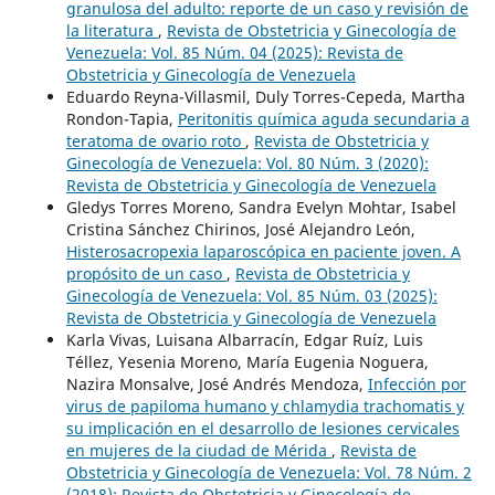
granulosa del adulto: reporte de un caso y revisión de
la literatura
,
Revista de Obstetricia y Ginecología de
Venezuela: Vol. 85 Núm. 04 (2025): Revista de
Obstetricia y Ginecología de Venezuela
Eduardo Reyna-Villasmil, Duly Torres-Cepeda, Martha
Rondon-Tapia,
Peritonitis química aguda secundaria a
teratoma de ovario roto
,
Revista de Obstetricia y
Ginecología de Venezuela: Vol. 80 Núm. 3 (2020):
Revista de Obstetricia y Ginecología de Venezuela
Gledys Torres Moreno, Sandra Evelyn Mohtar, Isabel
Cristina Sánchez Chirinos, José Alejandro León,
Histerosacropexia laparoscópica en paciente joven. A
propósito de un caso
,
Revista de Obstetricia y
Ginecología de Venezuela: Vol. 85 Núm. 03 (2025):
Revista de Obstetricia y Ginecología de Venezuela
Karla Vivas, Luisana Albarracín, Edgar Ruíz, Luis
Téllez, Yesenia Moreno, María Eugenia Noguera,
Nazira Monsalve, José Andrés Mendoza,
Infección por
virus de papiloma humano y chlamydia trachomatis y
su implicación en el desarrollo de lesiones cervicales
en mujeres de la ciudad de Mérida
,
Revista de
Obstetricia y Ginecología de Venezuela: Vol. 78 Núm. 2
(2018): Revista de Obstetricia y Ginecología de