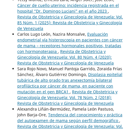
Cáncer de cuello uterino: incidencia registrada en el
hospital “Dr. Domingo Luciani” en el año 2023
,
Revista de Obstetricia y Ginecología de Venezuela: Vol.
85 Núm. 1 (2025): Revista de Obstetricia y Ginecología
de Venezuela
Carlos Lugo León, Nazira Monsalve,
Evaluación
endometrial vía histeroscopia en pacientes con cáncer
de mama – receptores hormonales positivos, tratadas
con hormonoterapia
,
Revista de Obstetricia y
Ginecología de Venezuela: Vol. 80 Núm. 4 (2020):
Revista de Obstetricia y Ginecología de Venezuela
Sara Rojo Novo, Manuel Pantoja Garrido, Zoraida Frías
Sánchez, Álvaro Gutiérrez Domingo,
Displasia epitelial
tubárica de alto grado tras anexectomía bilateral
profiláctica por cáncer de mama, en paciente con
mutación en el gen BRCA1
,
Revista de Obstetricia y
Ginecología de Venezuela: Vol. 78 Núm. 2 (2018):
Revista de Obstetricia y Ginecología de Venezuela
Alexandra Liñán-Bermúdez, Pamela León Pastuso,
John Barja-Ore,
Tendencia del conocimiento y práctica
del autoexamen de mama según perfil demográfico
,
Revista de Obstetricia y Ginecología de Venezuela: Vol.