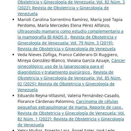
Obstetricia y Ginecología de Venezuela: Vol. 82 Núm. 3
(2022): Revista de Obstetricia y Ginecología de
Venezuela
Marioli Carolina Sorrentino Ramírez, María José Tapia
Perdomo, María Mercedes Elena Pérez Alfonzo,
Ultrasonido mamario como estudio complementario a
la mamografía BI-RADS 0
,
Revista de Obstetricia y
Ginecología de Venezuela: Vol. 79 Núm. 3 (2019):
Revista de Obstetricia y Ginecología de Venezuela
Veda Nieves Zúñiga, Franco Calderaro Di Ruggiero,
Mireya González-Blanco, Viviana García Azuaje,
Cáncer
ginecológico: uso de la laparoscopia para el
diagnóstico y tratamiento quirúrgico
,
Revista de
Obstetricia y Ginecología de Venezuela: Vol. 85 Núm.
02 (2025): Revista de Obstetricia y Ginecología de
Venezuela
Eduardo Reyna-Villasmil, Valeria Fernández-Casado,
Florance Cárdenas-Palomino,
Carcinoma de células
pequeñas extrapulmonar de mama. Reporte de caso
,
Revista de Obstetricia y Ginecología de Venezuela: Vol.
82 Núm. 1 (2022): Revista de Obstetricia y Ginecología
de Venezuela
Yetsy Muñoz, Ernesto Lara, Ángel Soler, José León,