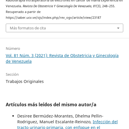
Radioterapia intraoperatoria de electrones en cáncer de mama Experiencia en
Venezuela.
Revista De Obstetricia Y Ginecología De Venezuela
,
81
(3), 248–255.
Recuperado a partir de
https://saber.ucv.ve/ojs/index.php/rev_ogv/article/view/23187
Más formatos de cita
Número
Vol. 81 Núm. 3 (2021): Revista de Obstetricia y Ginecología
de Venezuela
Sección
Trabajos Originales
Artículos más leídos del mismo autor/a
Desiree Bermúdez-Morantes, Dhelma Pellin-
Rodriguez, Manuel Escalante-Reinozo,
Infección del
tracto urinario primaria, con enfoque en el