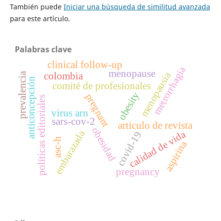
También puede
Iniciar una búsqueda de similitud avanzada
para este artículo.
Palabras clave
clinical follow-up
metrorrhagia
menopause
menopausia
prevalencia
colombia
anticoncepción
comité de profesionales
obesity
pregnant
políticas editoriales
virus arn
sars-cov-2
articulo de revista
obesidad
embarazada
calidad de vida
covid-19
asc-h
aspirina
pregnancy