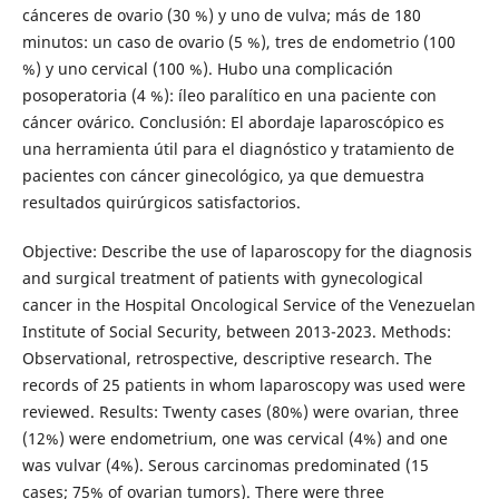
cánceres de ovario (30 %) y uno de vulva; más de 180
minutos: un caso de ovario (5 %), tres de endometrio (100
%) y uno cervical (100 %). Hubo una complicación
posoperatoria (4 %): íleo paralítico en una paciente con
cáncer ovárico. Conclusión: El abordaje laparoscópico es
una herramienta útil para el diagnóstico y tratamiento de
pacientes con cáncer ginecológico, ya que demuestra
resultados quirúrgicos satisfactorios.
Objective: Describe the use of laparoscopy for the diagnosis
and surgical treatment of patients with gynecological
cancer in the Hospital Oncological Service of the Venezuelan
Institute of Social Security, between 2013-2023. Methods:
Observational, retrospective, descriptive research. The
records of 25 patients in whom laparoscopy was used were
reviewed. Results: Twenty cases (80%) were ovarian, three
(12%) were endometrium, one was cervical (4%) and one
was vulvar (4%). Serous carcinomas predominated (15
cases; 75% of ovarian tumors). There were three