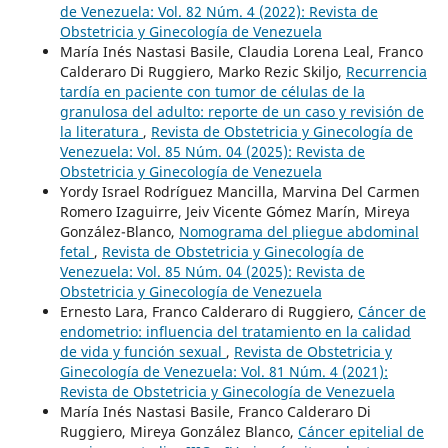
de Venezuela: Vol. 82 Núm. 4 (2022): Revista de
Obstetricia y Ginecología de Venezuela
María Inés Nastasi Basile, Claudia Lorena Leal, Franco
Calderaro Di Ruggiero, Marko Rezic Skiljo,
Recurrencia
tardía en paciente con tumor de células de la
granulosa del adulto: reporte de un caso y revisión de
la literatura
,
Revista de Obstetricia y Ginecología de
Venezuela: Vol. 85 Núm. 04 (2025): Revista de
Obstetricia y Ginecología de Venezuela
Yordy Israel Rodríguez Mancilla, Marvina Del Carmen
Romero Izaguirre, Jeiv Vicente Gómez Marín, Mireya
González-Blanco,
Nomograma del pliegue abdominal
fetal
,
Revista de Obstetricia y Ginecología de
Venezuela: Vol. 85 Núm. 04 (2025): Revista de
Obstetricia y Ginecología de Venezuela
Ernesto Lara, Franco Calderaro di Ruggiero,
Cáncer de
endometrio: influencia del tratamiento en la calidad
de vida y función sexual
,
Revista de Obstetricia y
Ginecología de Venezuela: Vol. 81 Núm. 4 (2021):
Revista de Obstetricia y Ginecología de Venezuela
María Inés Nastasi Basile, Franco Calderaro Di
Ruggiero, Mireya González Blanco,
Cáncer epitelial de