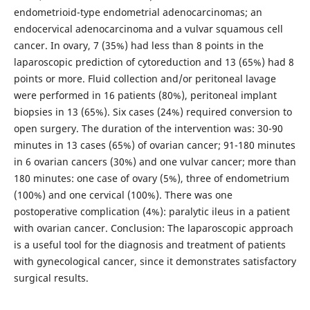
endometrioid-type endometrial adenocarcinomas; an
endocervical adenocarcinoma and a vulvar squamous cell
cancer. In ovary, 7 (35%) had less than 8 points in the
laparoscopic prediction of cytoreduction and 13 (65%) had 8
points or more. Fluid collection and/or peritoneal lavage
were performed in 16 patients (80%), peritoneal implant
biopsies in 13 (65%). Six cases (24%) required conversion to
open surgery. The duration of the intervention was: 30-90
minutes in 13 cases (65%) of ovarian cancer; 91-180 minutes
in 6 ovarian cancers (30%) and one vulvar cancer; more than
180 minutes: one case of ovary (5%), three of endometrium
(100%) and one cervical (100%). There was one
postoperative complication (4%): paralytic ileus in a patient
with ovarian cancer. Conclusion: The laparoscopic approach
is a useful tool for the diagnosis and treatment of patients
with gynecological cancer, since it demonstrates satisfactory
surgical results.