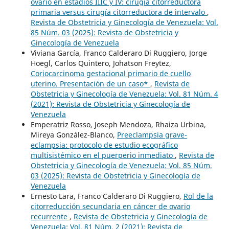
ovario en estadios IIIC y IV: cirugía citorreductora
primaria versus cirugía citorreductora de intervalo
,
Revista de Obstetricia y Ginecología de Venezuela: Vol.
85 Núm. 03 (2025): Revista de Obstetricia y
Ginecología de Venezuela
Viviana García, Franco Calderaro Di Ruggiero, Jorge
Hoegl, Carlos Quintero, Johatson Freytez,
Coriocarcinoma gestacional primario de cuello
uterino. Presentación de un caso*
,
Revista de
Obstetricia y Ginecología de Venezuela: Vol. 81 Núm. 4
(2021): Revista de Obstetricia y Ginecología de
Venezuela
Emperatriz Rosso, Joseph Mendoza, Rhaiza Urbina,
Mireya González-Blanco,
Preeclampsia grave-
eclampsia: protocolo de estudio ecográfico
multisistémico en el puerperio inmediato
,
Revista de
Obstetricia y Ginecología de Venezuela: Vol. 85 Núm.
03 (2025): Revista de Obstetricia y Ginecología de
Venezuela
Ernesto Lara, Franco Calderaro Di Ruggiero,
Rol de la
citorreducción secundaria en cáncer de ovario
recurrente
,
Revista de Obstetricia y Ginecología de
Venezuela: Vol. 81 Núm. 2 (2021): Revista de