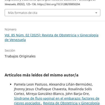
Venezuela
,
85
(02), 125–136. https://doi.org/10.51288/00850204
Más formatos de cita
Número
Vol. 85 Núm. 02 (2025): Revista de Obstetricia y Ginecología
de Venezuela
Sección
Trabajos Originales
Artículos más leídos del mismo autor/a
Pamela Leon Pastuso, Alexandra Liñán-Bermúdez,
Jhonny Jesus Chafloque Chavesta, Rosalinda Solís
Cortez, Mireya González-Blanco, John Barja-Ore,
Síndrome de flujo vaginal en el embarazo: factores de
riesgo asociados
,
Revista de Obstetricia y Ginecología