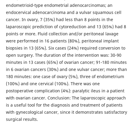
endometrioid-type endometrial adenocarcinomas; an
endocervical adenocarcinoma and a vulvar squamous cell
cancer. In ovary, 7 (35%) had less than 8 points in the
laparoscopic prediction of cytoreduction and 13 (65%) had 8
points or more. Fluid collection and/or peritoneal lavage
were performed in 16 patients (80%), peritoneal implant
biopsies in 13 (65%). Six cases (24%) required conversion to
open surgery. The duration of the intervention was: 30-90
minutes in 13 cases (65%) of ovarian cancer; 91-180 minutes
in 6 ovarian cancers (30%) and one vulvar cancer; more than
180 minutes: one case of ovary (5%), three of endometrium
(100%) and one cervical (100%). There was one
postoperative complication (4%): paralytic ileus in a patient
with ovarian cancer. Conclusion: The laparoscopic approach
is a useful tool for the diagnosis and treatment of patients
with gynecological cancer, since it demonstrates satisfactory
surgical results.