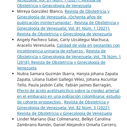
Obstetricia y Ginecología de Venezuela
Mireya González Blanco,
Revista de Obstetricia y
Ginecología de Venezuela, ¡Ochenta años de
publicación ininterrumpida!
,
Revista de Obstetricia y
Ginecología de Venezuela: Vol. 81 Núm. 1 (2021):
Revista de Obstetricia y Ginecología de Venezuela
Angely Pacheco Salas, Carly Uzcátegui Machuca,
Aracelis Verenzuela,
Calidad de vida en gestantes con
incontinencia urinaria de esfuerzo
,
Revista de
Obstetricia y Ginecología de Venezuela: Vol. 78 Núm. 1
(2018): Revista de Obstetricia y Ginecología de
Venezuela
Nubia Samara Guzmán Ibarra, Hanyia Johana Zapata
Zapata, Liliana Isabel Gallego Vélez, Johana Ascuntar
Tello, Paula Jasbón Calle, Fabián Jaimes Barragán,
Efecto de ácido acetilsalicílico sobre la rigidez arterial
en el embarazo en una población colombiana: estudio
de cohorte prospectivo
,
Revista de Obstetricia y
Ginecología de Venezuela: Vol. 82 Núm. 3 (2022):
Revista de Obstetricia y Ginecología de Venezuela
Linder Mariano Díaz Colmenarez, Belkys Carolina
Zambrano Ramón, Daniel Alejandro Omaña Carrero,