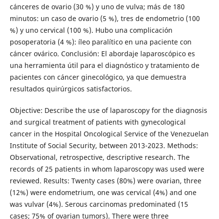
cánceres de ovario (30 %) y uno de vulva; más de 180
minutos: un caso de ovario (5 %), tres de endometrio (100
%) y uno cervical (100 %). Hubo una complicación
posoperatoria (4 %): íleo paralítico en una paciente con
cáncer ovárico. Conclusión: El abordaje laparoscópico es
una herramienta útil para el diagnóstico y tratamiento de
pacientes con cáncer ginecológico, ya que demuestra
resultados quirúrgicos satisfactorios.
Objective: Describe the use of laparoscopy for the diagnosis
and surgical treatment of patients with gynecological
cancer in the Hospital Oncological Service of the Venezuelan
Institute of Social Security, between 2013-2023. Methods:
Observational, retrospective, descriptive research. The
records of 25 patients in whom laparoscopy was used were
reviewed. Results: Twenty cases (80%) were ovarian, three
(12%) were endometrium, one was cervical (4%) and one
was vulvar (4%). Serous carcinomas predominated (15
cases; 75% of ovarian tumors). There were three