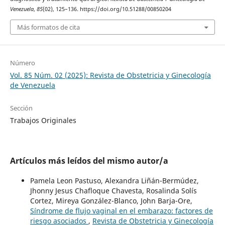
Venezuela
,
85
(02), 125–136. https://doi.org/10.51288/00850204
Más formatos de cita
Número
Vol. 85 Núm. 02 (2025): Revista de Obstetricia y Ginecología
de Venezuela
Sección
Trabajos Originales
Artículos más leídos del mismo autor/a
Pamela Leon Pastuso, Alexandra Liñán-Bermúdez,
Jhonny Jesus Chafloque Chavesta, Rosalinda Solís
Cortez, Mireya González-Blanco, John Barja-Ore,
Síndrome de flujo vaginal en el embarazo: factores de
riesgo asociados
,
Revista de Obstetricia y Ginecología