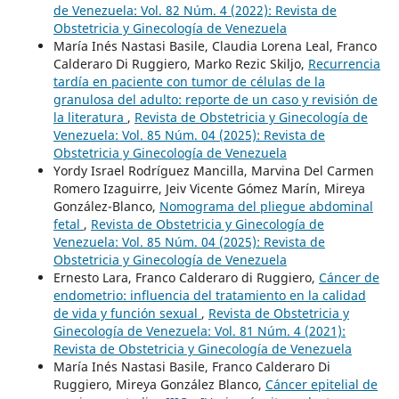
de Venezuela: Vol. 82 Núm. 4 (2022): Revista de
Obstetricia y Ginecología de Venezuela
María Inés Nastasi Basile, Claudia Lorena Leal, Franco
Calderaro Di Ruggiero, Marko Rezic Skiljo,
Recurrencia
tardía en paciente con tumor de células de la
granulosa del adulto: reporte de un caso y revisión de
la literatura
,
Revista de Obstetricia y Ginecología de
Venezuela: Vol. 85 Núm. 04 (2025): Revista de
Obstetricia y Ginecología de Venezuela
Yordy Israel Rodríguez Mancilla, Marvina Del Carmen
Romero Izaguirre, Jeiv Vicente Gómez Marín, Mireya
González-Blanco,
Nomograma del pliegue abdominal
fetal
,
Revista de Obstetricia y Ginecología de
Venezuela: Vol. 85 Núm. 04 (2025): Revista de
Obstetricia y Ginecología de Venezuela
Ernesto Lara, Franco Calderaro di Ruggiero,
Cáncer de
endometrio: influencia del tratamiento en la calidad
de vida y función sexual
,
Revista de Obstetricia y
Ginecología de Venezuela: Vol. 81 Núm. 4 (2021):
Revista de Obstetricia y Ginecología de Venezuela
María Inés Nastasi Basile, Franco Calderaro Di
Ruggiero, Mireya González Blanco,
Cáncer epitelial de