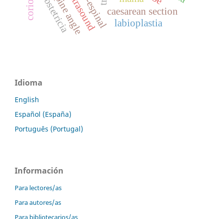
obstetricia
caesarean section
labioplastia
Idioma
English
Español (España)
Português (Portugal)
Información
Para lectores/as
Para autores/as
Para bibliotecarios/as