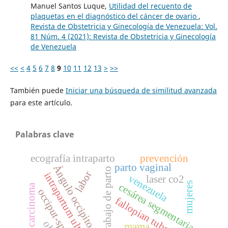
Manuel Santos Luque,
Utilidad del recuento de
plaquetas en el diagnóstico del cáncer de ovario
,
Revista de Obstetricia y Ginecología de Venezuela: Vol.
81 Núm. 4 (2021): Revista de Obstetricia y Ginecología
de Venezuela
<<
<
4
5
6
7
8
9
10
11
12
13
>
>>
También puede
Iniciar una búsqueda de similitud avanzada
para este artículo.
Palabras clave
ecografía intraparto
prevención
parto vaginal
Ángulo occipito-espinal
trabajo de parto
labor
intrapartum ultrasound
venezuela
laser co2
mujeres
cesárea segmentaria
coriocarcinoma
occiput-spine angle
fallopian tube
mama