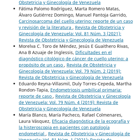
Obstetricia y Ginecología de Venezuela
Fátima Palomo Rodríguez, Marta Romero Matas,
Álvaro Gutiérrez Domingo, Manuel Pantoja Garrido,
Carcinosarcoma del cuello uterino: reporte de un caso
y revisión de la literatura
,
Revista de Obstetricia y
Ginecología de Venezuela: Vol. 81 Núm. 3 (2021):
Revista de Obstetricia y Ginecología de Venezuela
Morelva C. Toro de Méndez, Jesús E Guaithero Rivas,
Ana B Azuaje de Inglessis,
Dificultades en el
diagnóstico citológico de cáncer de cuello uterino: a
propósito de un caso
,
Revista de Obstetricia y
Ginecología de Venezuela: Vol. 79 Núm. 2 (2019):
Revista de Obstetricia y Ginecología de Venezuela
Eduardo Reyna-Villasmil, Duly Torres-Cepeda, Martha
Rondon-Tapia,
Endometriosis umbilical primaria:
reporte de caso
,
Revista de Obstetricia y Ginecología
de Venezuela: Vol. 79 Núm. 4 (2019): Revista de
Obstetricia y Ginecología de Venezuela
María Blanco, María Pacheco, Rafael Colmenares,
Laura Vásquez,
Eficacia diagnóstica de la ecografía y
la histeroscopia en pacientes con patología
endometrial
,
Revista de Obstetricia y Ginecología de
Venezuela: Vol. 81 Núm. 1 (2021): Revista de