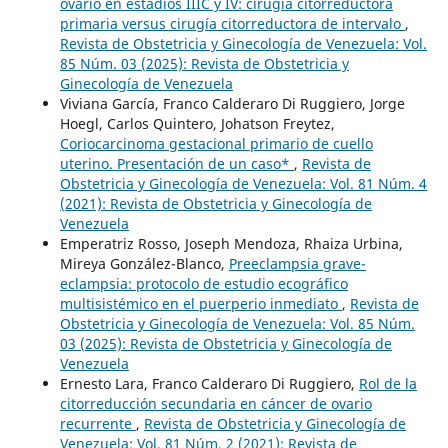
ovario en estadios IIIC y IV: cirugía citorreductora
primaria versus cirugía citorreductora de intervalo
,
Revista de Obstetricia y Ginecología de Venezuela: Vol.
85 Núm. 03 (2025): Revista de Obstetricia y
Ginecología de Venezuela
Viviana García, Franco Calderaro Di Ruggiero, Jorge
Hoegl, Carlos Quintero, Johatson Freytez,
Coriocarcinoma gestacional primario de cuello
uterino. Presentación de un caso*
,
Revista de
Obstetricia y Ginecología de Venezuela: Vol. 81 Núm. 4
(2021): Revista de Obstetricia y Ginecología de
Venezuela
Emperatriz Rosso, Joseph Mendoza, Rhaiza Urbina,
Mireya González-Blanco,
Preeclampsia grave-
eclampsia: protocolo de estudio ecográfico
multisistémico en el puerperio inmediato
,
Revista de
Obstetricia y Ginecología de Venezuela: Vol. 85 Núm.
03 (2025): Revista de Obstetricia y Ginecología de
Venezuela
Ernesto Lara, Franco Calderaro Di Ruggiero,
Rol de la
citorreducción secundaria en cáncer de ovario
recurrente
,
Revista de Obstetricia y Ginecología de
Venezuela: Vol. 81 Núm. 2 (2021): Revista de