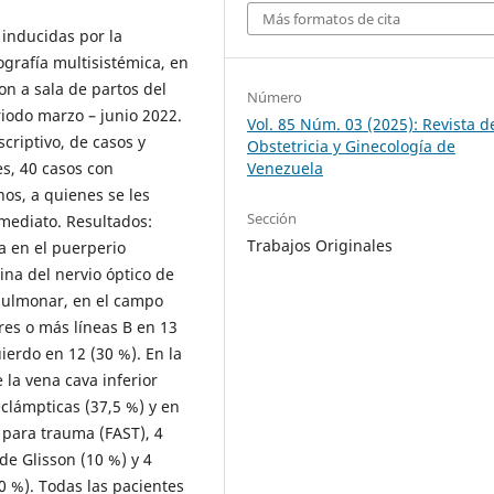
Más formatos de cita
 inducidas por la
grafía multisistémica, en
n a sala de partos del
Número
riodo marzo – junio 2022.
Vol. 85 Núm. 03 (2025): Revista d
criptivo, de casos y
Obstetricia y Ginecología de
s, 40 casos con
Venezuela
os, a quienes se les
Sección
nmediato. Resultados:
Trabajos Originales
a en el puerperio
ina del nervio óptico de
pulmonar, en el campo
res o más líneas B en 13
erdo en 12 (30 %). En la
 la vena cava inferior
clámpticas (37,5 %) y en
 para trauma (FAST), 4
e Glisson (10 %) y 4
10 %). Todas las pacientes