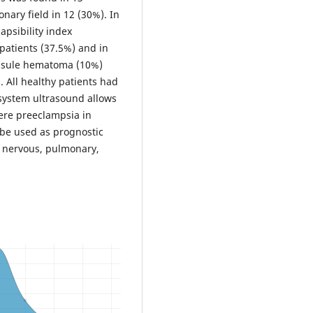
ary field in 12 (30%). In
apsibility index
patients (37.5%) and in
apsule hematoma (10%)
. All healthy patients had
isystem ultrasound allows
vere preeclampsia in
be used as prognostic
al nervous, pulmonary,