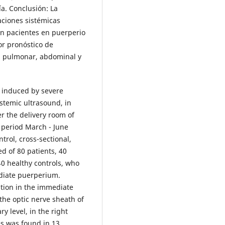
a. Conclusión: La
aciones sistémicas
n pacientes en puerperio
or pronóstico de
l, pulmonar, abdominal y
s induced by severe
stemic ultrasound, in
r the delivery room of
e period March - June
trol, cross-sectional,
d of 80 patients, 40
0 healthy controls, who
diate puerperium.
tion in the immediate
the optic nerve sheath of
y level, in the right
es was found in 13