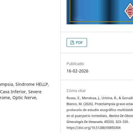
PDF
Publicado
16-02-2026
ampsia, Síndrome HELLP,
Cómo citar
 Cava Inferior, Severe
drome, Optic Nerve,
Rosso, E., Mendoza, J., Urbina, R., & Gonzál
Blanco, M. (2026). Preeclampsia grave-ecla
protocolo de estudio ecográfico multisist
en el puerperio inmediato.
Revista De Obstet
Ginecología De Venezuela
,
85
(03), 323–330.
https://doi.org/10.51288/00850304