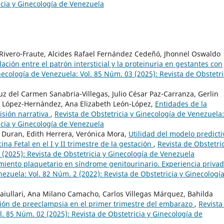
icia y Ginecología de Venezuela
Rivero-Fraute, Alcides Rafael Fernández Cedeñó, Jhonnel Oswaldo
ación entre el patrón intersticial y la proteinuria en gestantes con
necología de Venezuela: Vol. 85 Núm. 03 (2025): Revista de Obstetri
uz del Carmen Sanabria-Villegas, Julio César Paz-Carranza, Gerlin
 López-Hernández, Ana Elizabeth León-López,
Entidades de la
isión narrativa
,
Revista de Obstetricia y Ginecología de Venezuela:
icia y Ginecología de Venezuela
z Duran, Edith Herrera, Verónica Mora,
Utilidad del modelo predicti
a Fetal en el I y II trimestre de la gestación
,
Revista de Obstetric
 (2025): Revista de Obstetricia y Ginecología de Venezuela
imiento plaquetario en síndrome genitourinario. Experiencia priva
nezuela: Vol. 82 Núm. 2 (2022): Revista de Obstetricia y Ginecologí
aiullari, Ana Milano Camacho, Carlos Villegas Márquez, Bahilda
ión de preeclampsia en el primer trimestre del embarazo
,
Revista
l. 85 Núm. 02 (2025): Revista de Obstetricia y Ginecología de