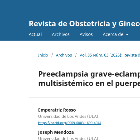
Revista de Obstetricia y Gine
Actual
Archivos
Avisos
Acerca de
Inicio
/
Archivos
/
Vol. 85 Núm. 03 (2025): Revista 
Preeclampsia grave-eclamps
multisistémico en el puerp
Emperatriz Rosso
Universidad de Los Andes (ULA)
https://orcid.org/0009-0003-1690-4944
Joseph Mendoza
Universidad de Los Andes (ULA)