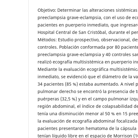
Objetivo: Determinar las alteraciones sistémicas
preeclampsia grave-eclampsia, con el uso de eco
pacientes en puerperio inmediato, que ingresaro
Hospital Central de San Cristóbal, durante el pe
Métodos: Estudio prospectivo, observacional, des
controles. Población conformada por 80 paciente
preeclampsia grave-eclampsia y 40 controles san
realizó ecografía multisistémica en puerperio i
Mediante la evaluación ecográfica multisistémic
inmediato, se evidenció que el diámetro de la va
34 pacientes (85 %) estaba aumentado. A nivel 
pulmonar derecho se encontró la presencia de t
puérperas (32,5 %) y en el campo pulmonar izqui
región abdominal, el índice de colapsabilidad de
tenía una disminución menor al 50 % en 15 pree
la evaluación de ecografía abdominal focalizada
pacientes presentaron hematoma de la cápsula d
tenían líquido libre en el espacio de Morrison (