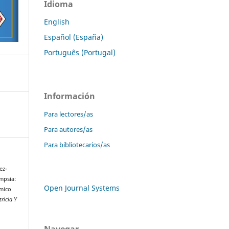
Idioma
English
Español (España)
Português (Portugal)
Información
Para lectores/as
Para autores/as
Para bibliotecarios/as
ez-
mpsia:
Open Journal Systems
émico
ricia Y
Navegar