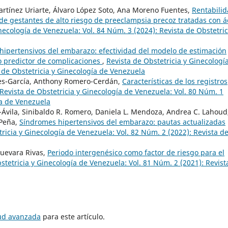
artínez Uriarte, Álvaro López Soto, Ana Moreno Fuentes,
Rentabili
 de gestantes de alto riesgo de preeclampsia precoz tratadas con á
necología de Venezuela: Vol. 84 Núm. 3 (2024): Revista de Obstetric
hipertensivos del embarazo: efectividad del modelo de estimación
o predictor de complicaciones
,
Revista de Obstetricia y Ginecologí
 de Obstetricia y Ginecología de Venezuela
res-García, Anthony Romero-Cerdán,
Características de los registros
Revista de Obstetricia y Ginecología de Venezuela: Vol. 80 Núm. 1
ía de Venezuela
Ávila, Sinibaldo R. Romero, Daniela L. Mendoza, Andrea C. Lahoud
-Peña,
Síndromes hipertensivos del embarazo: pautas actualizadas
ricia y Ginecología de Venezuela: Vol. 82 Núm. 2 (2022): Revista d
Guevara Rivas,
Periodo intergenésico como factor de riesgo para el
stetricia y Ginecología de Venezuela: Vol. 81 Núm. 2 (2021): Revist
tud avanzada
para este artículo.