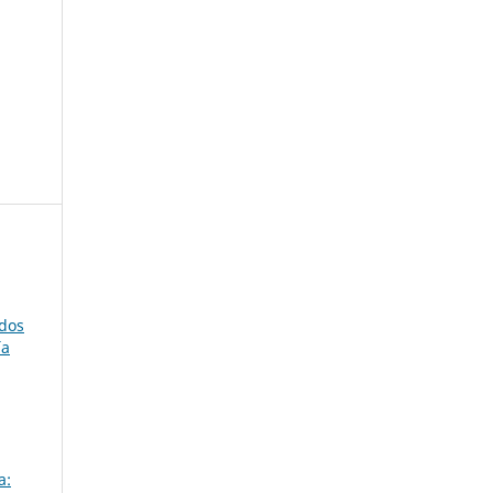
ados
ía
a: