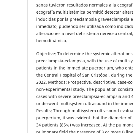
sanas tuvieron resultados normales a la ecografí
ecografía multisistémica permitió detectar alter
inducidas por la preeclampsia graveeclampsia e
inmediato, pudiendo ser utilizada como indicad
alteraciones a nivel del sistema nervioso centra
hemodinámico.
Objective: To determine the systemic alteration
preeclampsia-eclampsia, with the use of multisy
patients in the immediate puerperium, who ente
the Central Hospital of San Cristóbal, during th
2022. Methods: Prospective, descriptive, case-con
non-experimental study. The population consiste
cases with severe preeclampsia-eclampsia and 4
underwent multisystem ultrasound in the imme
Results: Through multisystem ultrasound evalua
puerperium, it was evident that the diameter of 
34 patients (85%) was increased. At the pulmonar
pulmonary field the presence of 3 or more B lin