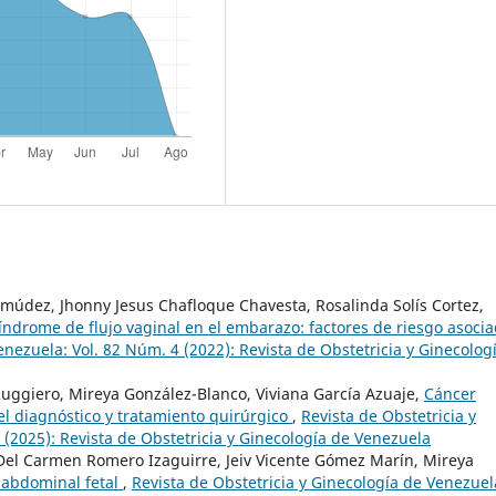
múdez, Jhonny Jesus Chafloque Chavesta, Rosalinda Solís Cortez,
índrome de flujo vaginal en el embarazo: factores de riesgo asoci
enezuela: Vol. 82 Núm. 4 (2022): Revista de Obstetricia y Ginecolog
uggiero, Mireya González-Blanco, Viviana García Azuaje,
Cáncer
el diagnóstico y tratamiento quirúrgico
,
Revista de Obstetricia y
 (2025): Revista de Obstetricia y Ginecología de Venezuela
 Del Carmen Romero Izaguirre, Jeiv Vicente Gómez Marín, Mireya
abdominal fetal
,
Revista de Obstetricia y Ginecología de Venezuel