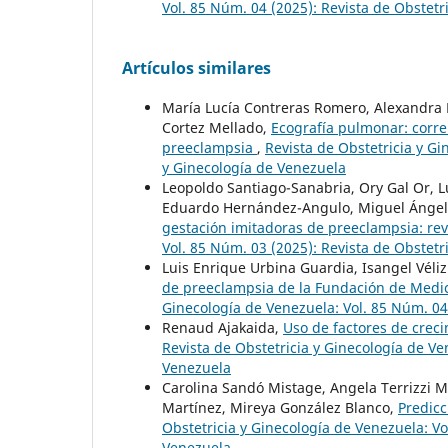
Vol. 85 Núm. 04 (2025): Revista de Obstetr
Artículos similares
María Lucía Contreras Romero, Alexandra 
Cortez Mellado,
Ecografía pulmonar: correl
preeclampsia
,
Revista de Obstetricia y Gi
y Ginecología de Venezuela
Leopoldo Santiago-Sanabria, Ory Gal Or, L
Eduardo Hernández-Angulo, Miguel Ángel
gestación imitadoras de preeclampsia: rev
Vol. 85 Núm. 03 (2025): Revista de Obstetr
Luis Enrique Urbina Guardia, Isangel Véli
de preeclampsia de la Fundación de Medicin
Ginecología de Venezuela: Vol. 85 Núm. 04
Renaud Ajakaida,
Uso de factores de crec
Revista de Obstetricia y Ginecología de Ve
Venezuela
Carolina Sandó Mistage, Angela Terrizzi M
Martínez, Mireya González Blanco,
Predicc
Obstetricia y Ginecología de Venezuela: Vo
Venezuela