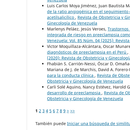
Luis Carlos Moya Jiménez, Juan Bautista M
de la ratio angiogénica en el seguimiento
acetilsalicílico
,
Revista de Obstetricia y Gi
Ginecología de Venezuela
Marlenys Peláez, Jesús Veroes,
Trastornos 
integrada de riesgo en preeclampsia com
Venezuela: Vol. 85 Núm. 04 (2025): Revista
Victor Moquillaza-Alcántara, Oscar Muna
diagnósticos de preeclampsia en el Perú
,
(2020): Revista de Obstetricia y Ginecolog
Fhabián S. Carrión-Nessi, Óscar D. Omaña-
Mariana de J. de Marchis, David A. Forero
para la conducta clínica
,
Revista de Obstet
Obstetricia y Ginecología de Venezuela
Carli Solé Aquino, Nancy Estévez, Harold 
desarrollo de preeclampsia
,
Revista de Ob
Obstetricia y Ginecología de Venezuela
1
2
3
4
5
6
7
8
9
>
>>
También puede
Iniciar una búsqueda de simili