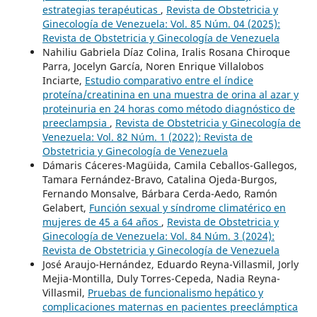
estrategias terapéuticas
,
Revista de Obstetricia y
Ginecología de Venezuela: Vol. 85 Núm. 04 (2025):
Revista de Obstetricia y Ginecología de Venezuela
Nahiliu Gabriela Díaz Colina, Iralis Rosana Chiroque
Parra, Jocelyn García, Noren Enrique Villalobos
Inciarte,
Estudio comparativo entre el índice
proteína/creatinina en una muestra de orina al azar y
proteinuria en 24 horas como método diagnóstico de
preeclampsia
,
Revista de Obstetricia y Ginecología de
Venezuela: Vol. 82 Núm. 1 (2022): Revista de
Obstetricia y Ginecología de Venezuela
Dámaris Cáceres-Magüida, Camila Ceballos-Gallegos,
Tamara Fernández-Bravo, Catalina Ojeda-Burgos,
Fernando Monsalve, Bárbara Cerda-Aedo, Ramón
Gelabert,
Función sexual y síndrome climatérico en
mujeres de 45 a 64 años
,
Revista de Obstetricia y
Ginecología de Venezuela: Vol. 84 Núm. 3 (2024):
Revista de Obstetricia y Ginecología de Venezuela
José Araujo-Hernández, Eduardo Reyna-Villasmil, Jorly
Mejia-Montilla, Duly Torres-Cepeda, Nadia Reyna-
Villasmil,
Pruebas de funcionalismo hepático y
complicaciones maternas en pacientes preeclámptica