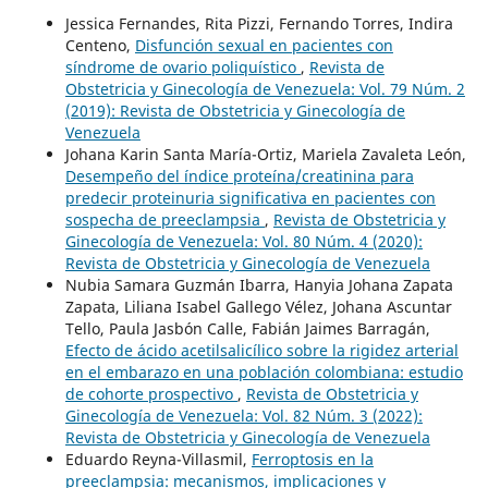
Jessica Fernandes, Rita Pizzi, Fernando Torres, Indira
Centeno,
Disfunción sexual en pacientes con
síndrome de ovario poliquístico
,
Revista de
Obstetricia y Ginecología de Venezuela: Vol. 79 Núm. 2
(2019): Revista de Obstetricia y Ginecología de
Venezuela
Johana Karin Santa María-Ortiz, Mariela Zavaleta León,
Desempeño del índice proteína/creatinina para
predecir proteinuria significativa en pacientes con
sospecha de preeclampsia
,
Revista de Obstetricia y
Ginecología de Venezuela: Vol. 80 Núm. 4 (2020):
Revista de Obstetricia y Ginecología de Venezuela
Nubia Samara Guzmán Ibarra, Hanyia Johana Zapata
Zapata, Liliana Isabel Gallego Vélez, Johana Ascuntar
Tello, Paula Jasbón Calle, Fabián Jaimes Barragán,
Efecto de ácido acetilsalicílico sobre la rigidez arterial
en el embarazo en una población colombiana: estudio
de cohorte prospectivo
,
Revista de Obstetricia y
Ginecología de Venezuela: Vol. 82 Núm. 3 (2022):
Revista de Obstetricia y Ginecología de Venezuela
Eduardo Reyna-Villasmil,
Ferroptosis en la
preeclampsia: mecanismos, implicaciones y