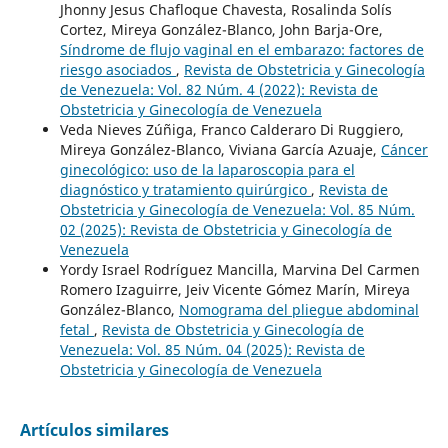
Jhonny Jesus Chafloque Chavesta, Rosalinda Solís
Cortez, Mireya González-Blanco, John Barja-Ore,
Síndrome de flujo vaginal en el embarazo: factores de
riesgo asociados
,
Revista de Obstetricia y Ginecología
de Venezuela: Vol. 82 Núm. 4 (2022): Revista de
Obstetricia y Ginecología de Venezuela
Veda Nieves Zúñiga, Franco Calderaro Di Ruggiero,
Mireya González-Blanco, Viviana García Azuaje,
Cáncer
ginecológico: uso de la laparoscopia para el
diagnóstico y tratamiento quirúrgico
,
Revista de
Obstetricia y Ginecología de Venezuela: Vol. 85 Núm.
02 (2025): Revista de Obstetricia y Ginecología de
Venezuela
Yordy Israel Rodríguez Mancilla, Marvina Del Carmen
Romero Izaguirre, Jeiv Vicente Gómez Marín, Mireya
González-Blanco,
Nomograma del pliegue abdominal
fetal
,
Revista de Obstetricia y Ginecología de
Venezuela: Vol. 85 Núm. 04 (2025): Revista de
Obstetricia y Ginecología de Venezuela
Artículos similares