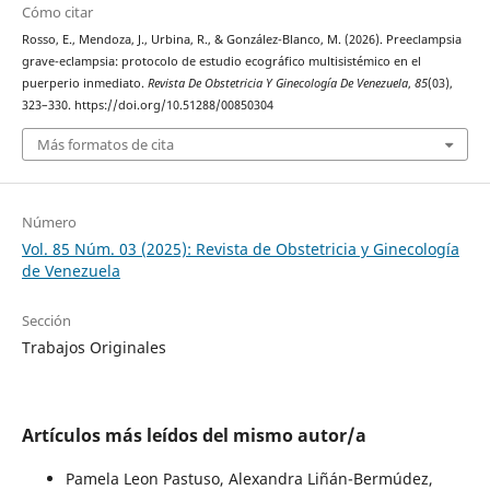
Cómo citar
Rosso, E., Mendoza, J., Urbina, R., & González-Blanco, M. (2026). Preeclampsia
grave-eclampsia: protocolo de estudio ecográfico multisistémico en el
puerperio inmediato.
Revista De Obstetricia Y Ginecología De Venezuela
,
85
(03),
323–330. https://doi.org/10.51288/00850304
Más formatos de cita
Número
Vol. 85 Núm. 03 (2025): Revista de Obstetricia y Ginecología
de Venezuela
Sección
Trabajos Originales
Artículos más leídos del mismo autor/a
Pamela Leon Pastuso, Alexandra Liñán-Bermúdez,