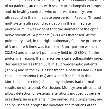
of 80 patients, 40 cases with severe preeclampsia-eclampsia
and 40 healthy controls, who underwent multisystem
ultrasound in the immediate puerperium. Results: Through
multisystem ultrasound evaluation in the immediate
puerperium, it was evident that the diameter of the optic
nerve sheath of 34 patients (85%) was increased. At the
pulmonary level, in the right pulmonary field the presence
of 3 or more B lines was found in 13 postpartum women
(32.5%) and in the left pulmonary field in 12 (30%). In the
abdominal region, the inferior vena cava collapsibility index
decreased by less than 50% in 15 pre-eclamptic patients
(37.5%) and in the FAST assessment, 4 patients had Glisson
capsule hematoma (10%) and 4 had free fluid in the
Morrison space (10%). All healthy patients had normal
results on ultrasound. Conclusion: Multisystem ultrasound
allows detection of systemic alterations induced by severe
preeclampsia in patients in the immediate puerperium, and
can be used as prognostic indicator of alterations at the