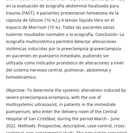
en la evaluación de ecografía abdominal focalizada para
trauma (FAST), 4 pacientes presentaron hematoma de la
cápsula de Glisson (10 %) y 4 tenían líquido libre en el
espacio de Morrison (10 %). Todas las pacientes sanas
tuvieron resultados normales a la ecografía. Conclusión: La
ecografía multisistémica permitió detectar alteraciones
sistémicas inducidas por la preeclampsia graveeclampsia
en pacientes en puerperio inmediato, pudiendo ser
utilizada como indicador pronóstico de alteraciones a nivel
del sistema nervioso central, pulmonar, abdominal y
hemodinámico.
Objective: To determine the systemic alterations induced by
severe preeclampsia-eclampsia, with the use of
multisystemic ultrasound, in patients in the immediate
puerperium, who enter the delivery room of the Central
Hospital of San Cristóbal, during the period March - June
2022. Methods: Prospective, descriptive, case-control, cross-
sectional, non-experimental study. The population consisted