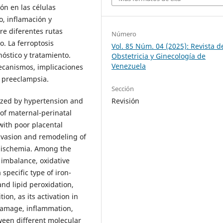
ón en las células
o, inflamación y
re diferentes rutas
Número
. La ferroptosis
Vol. 85 Núm. 04 (2025): Revista d
óstico y tratamiento.
Obstetricia y Ginecología de
Venezuela
mecanismos, implicaciones
a preeclampsia.
Sección
ized by hypertension and
Revisión
 of maternal-perinatal
 with poor placental
invasion and remodeling of
d ischemia. Among the
 imbalance, oxidative
 specific type of iron-
and lipid peroxidation,
ion, as its activation in
 damage, inflammation,
een different molecular