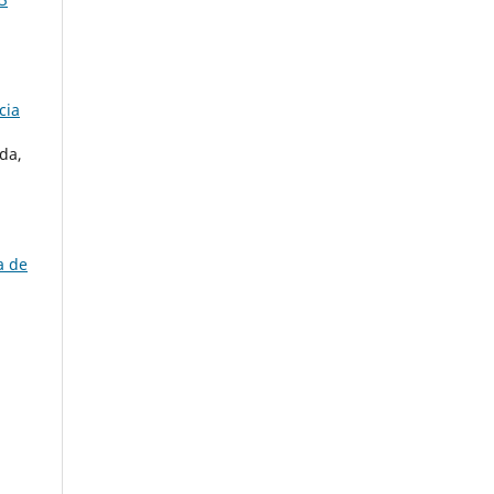
cia
da,
a de