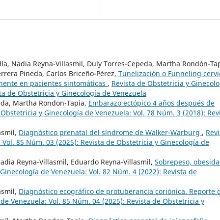
illa, Nadia Reyna-Villasmil, Duly Torres-Cepeda, Martha Rondón-Tap
rrera Pineda, Carlos Briceño-Pérez,
Tunelización o Funneling cervi
inente en pacientes sintomáticas
,
Revista de Obstetricia y Ginecolo
ta de Obstetricia y Ginecología de Venezuela
peda, Martha Rondon-Tapia,
Embarazo ectópico 4 años después de
 Obstetricia y Ginecología de Venezuela: Vol. 78 Núm. 3 (2018): Rev
asmil,
Diagnóstico prenatal del síndrome de Walker-Warburg
,
Revi
 Vol. 85 Núm. 03 (2025): Revista de Obstetricia y Ginecología de
 Nadia Reyna-Villasmil, Eduardo Reyna-Villasmil,
Sobrepeso, obesida
 Ginecología de Venezuela: Vol. 82 Núm. 4 (2022): Revista de
asmil,
Diagnóstico ecográfico de protuberancia coriónica. Reporte 
 de Venezuela: Vol. 85 Núm. 04 (2025): Revista de Obstetricia y