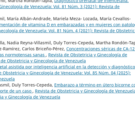
smil, Martha Rondon-Tapia,
Diagnóstico prenatal de iniencefalia.
 Ginecología de Venezuela: Vol. 81 Núm. 3 (2021): Revista de
smil, María Albán-Andrade, Mariela Meza- Lozada, María Cevallos-
mentación de vitamina D en embarazadas y en mujeres con patolo
necología de Venezuela: Vol. 81 Núm. 4 (2021): Revista de Obstetric
illa, Nadia Reyna-Villasmil, Duly Torres-Cepeda, Martha Rondón-Tap
-Ramírez, Carlos Briceño-Pérez,
Concentraciones séricas de CA-12
das normotensas sanas
,
Revista de Obstetricia y Ginecología de
 de Obstetricia y Ginecología de Venezuela
etal asistida por inteligencia artificial en la detección y diagnóstic
e Obstetricia y Ginecología de Venezuela: Vol. 85 Núm. 04 (2025):
enezuela
asmil, Duly Torres-Cepeda,
Embarazo a término en útero bicorne c
orte de un caso
,
Revista de Obstetricia y Ginecología de Venezuel
cia y Ginecología de Venezuela