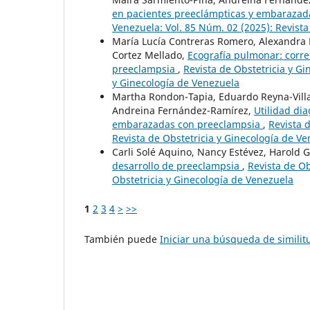
en pacientes preeclámpticas y embaraza
Venezuela: Vol. 85 Núm. 02 (2025): Revista
María Lucía Contreras Romero, Alexandra 
Cortez Mellado,
Ecografía pulmonar: correl
preeclampsia
,
Revista de Obstetricia y Gi
y Ginecología de Venezuela
Martha Rondon-Tapia, Eduardo Reyna-Villas
Andreina Fernández-Ramírez,
Utilidad dia
embarazadas con preeclampsia
,
Revista 
Revista de Obstetricia y Ginecología de V
Carli Solé Aquino, Nancy Estévez, Harold 
desarrollo de preeclampsia
,
Revista de Ob
Obstetricia y Ginecología de Venezuela
1
2
3
4
>
>>
También puede
Iniciar una búsqueda de simili