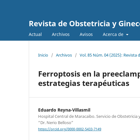
Revista de Obstetricia y Gine
Actual
Archivos
Avisos
Acerca de
Inicio
/
Archivos
/
Vol. 85 Núm. 04 (2025): Revista 
Ferroptosis en la preeclam
estrategias terapéuticas
Eduardo Reyna-Villasmil
Hospital Central de Maracaibo. Servicio de Obstetricia
“Dr. Nerio Belloso”
https://orcid.org/0000-0002-5433-7149