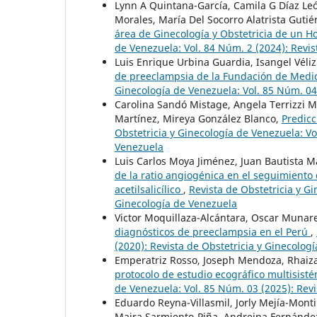
Lynn A Quintana-García, Camila G Díaz Leó
Morales, María Del Socorro Alatrista Gutié
área de Ginecología y Obstetricia de un H
de Venezuela: Vol. 84 Núm. 2 (2024): Revis
Luis Enrique Urbina Guardia, Isangel Véli
de preeclampsia de la Fundación de Medicin
Ginecología de Venezuela: Vol. 85 Núm. 04
Carolina Sandó Mistage, Angela Terrizzi M
Martínez, Mireya González Blanco,
Predicc
Obstetricia y Ginecología de Venezuela: Vo
Venezuela
Luis Carlos Moya Jiménez, Juan Bautista M
de la ratio angiogénica en el seguimiento
acetilsalicílico
,
Revista de Obstetricia y Gi
Ginecología de Venezuela
Victor Moquillaza-Alcántara, Oscar Muna
diagnósticos de preeclampsia en el Perú
,
(2020): Revista de Obstetricia y Ginecolog
Emperatriz Rosso, Joseph Mendoza, Rhaiz
protocolo de estudio ecográfico multisist
de Venezuela: Vol. 85 Núm. 03 (2025): Revi
Eduardo Reyna-Villasmil, Jorly Mejía-Mont
Maira Sarmiento-Piña, Andreina Fernández