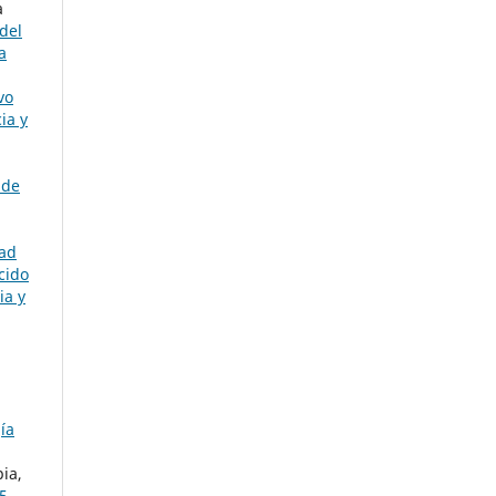
a
del
a
vo
ia y
 de
dad
cido
ia y
ía
ia,
5