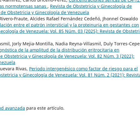
das normotensas sanas
,
Revista de Obstetricia y Ginecología de
 de Obstetricia y Ginecología de Venezuela
Rivero-Fraute, Alcides Rafael Fernández Cedeñó, Jhonnel Oswaldo
ación entre el patrón intersticial y la proteinuria en gestantes con
necología de Venezuela: Vol. 85 Núm. 03 (2025): Revista de Obstetri
mil, Jorly Mejia-Montilla, Nadia Reyna-Villasmil, Duly Torres-Cepe
gnóstica de la amplitud de la distribución eritrocitaria en
de Obstetricia y Ginecología de Venezuela: Vol. 82 Núm. 3 (2022):
enezuela
Guevara Rivas,
Periodo intergenésico como factor de riesgo para el
stetricia y Ginecología de Venezuela: Vol. 81 Núm. 2 (2021): Revist
tud avanzada
para este artículo.