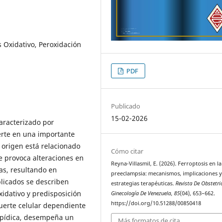
s Oxidativo, Peroxidación
PDF
Publicado
15-02-2026
aracterizado por
ierte en una importante
origen está relacionado
Cómo citar
e provoca alteraciones en
Reyna-Villasmil, E. (2026). Ferroptosis en la
nas, resultando en
preeclampsia: mecanismos, implicaciones 
plicados se describen
estrategias terapéuticas.
Revista De Obstetri
xidativo y predisposición
Ginecología De Venezuela
,
85
(04), 653–662.
https://doi.org/10.51288/00850418
muerte celular dependiente
 lipídica, desempeña un
Más formatos de cita