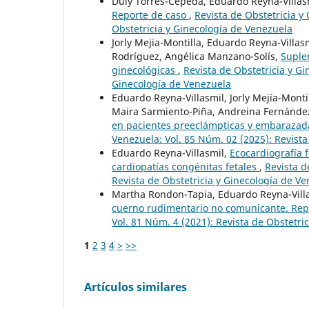
Duly Torres-Cepeda, Eduardo Reyna-Villa
Reporte de caso
,
Revista de Obstetricia y
Obstetricia y Ginecología de Venezuela
Jorly Mejia-Montilla, Eduardo Reyna-Villa
Rodríguez, Angélica Manzano-Solís,
Suple
ginecológicas
,
Revista de Obstetricia y Gi
Ginecología de Venezuela
Eduardo Reyna-Villasmil, Jorly Mejía-Mont
Maira Sarmiento-Piña, Andreina Fernández
en pacientes preeclámpticas y embaraza
Venezuela: Vol. 85 Núm. 02 (2025): Revista
Eduardo Reyna-Villasmil,
Ecocardiografía f
cardiopatías congénitas fetales
,
Revista d
Revista de Obstetricia y Ginecología de V
Martha Rondon-Tapia, Eduardo Reyna-Vill
cuerno rudimentario no comunicante. Rep
Vol. 81 Núm. 4 (2021): Revista de Obstetri
1
2
3
4
>
>>
Artículos similares