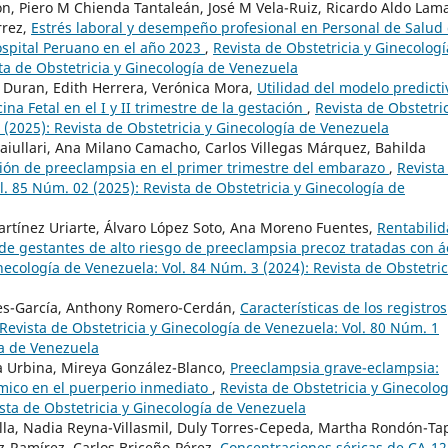
n, Piero M Chienda Tantaleán, José M Vela-Ruiz, Ricardo Aldo Lam
rrez,
Estrés laboral y desempeño profesional en Personal de Salud 
ospital Peruano en el año 2023
,
Revista de Obstetricia y Ginecologí
ta de Obstetricia y Ginecología de Venezuela
z Duran, Edith Herrera, Verónica Mora,
Utilidad del modelo predicti
a Fetal en el I y II trimestre de la gestación
,
Revista de Obstetric
 (2025): Revista de Obstetricia y Ginecología de Venezuela
aiullari, Ana Milano Camacho, Carlos Villegas Márquez, Bahilda
ión de preeclampsia en el primer trimestre del embarazo
,
Revista
l. 85 Núm. 02 (2025): Revista de Obstetricia y Ginecología de
artínez Uriarte, Álvaro López Soto, Ana Moreno Fuentes,
Rentabili
 de gestantes de alto riesgo de preeclampsia precoz tratadas con á
necología de Venezuela: Vol. 84 Núm. 3 (2024): Revista de Obstetric
res-García, Anthony Romero-Cerdán,
Características de los registros
Revista de Obstetricia y Ginecología de Venezuela: Vol. 80 Núm. 1
ía de Venezuela
a Urbina, Mireya González-Blanco,
Preeclampsia grave-eclampsia:
émico en el puerperio inmediato
,
Revista de Obstetricia y Ginecolog
sta de Obstetricia y Ginecología de Venezuela
illa, Nadia Reyna-Villasmil, Duly Torres-Cepeda, Martha Rondón-Tap
-Ramírez, Carlos Briceño-Pérez,
Concentraciones séricas de CA-12