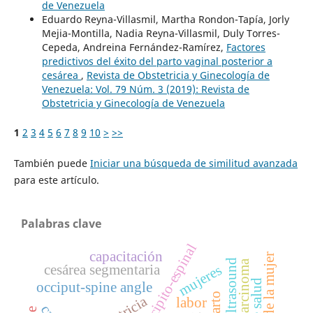
de Venezuela
Eduardo Reyna-Villasmil, Martha Rondon-Tapía, Jorly
Mejia-Montilla, Nadia Reyna-Villasmil, Duly Torres-
Cepeda, Andreina Fernández-Ramírez,
Factores
predictivos del éxito del parto vaginal posterior a
cesárea
,
Revista de Obstetricia y Ginecología de
Venezuela: Vol. 79 Núm. 3 (2019): Revista de
Obstetricia y Ginecología de Venezuela
1
2
3
4
5
6
7
8
9
10
>
>>
También puede
Iniciar una búsqueda de similitud avanzada
para este artículo.
Palabras clave
Ángulo occipito-espinal
capacitación
salud de la mujer
choriocarcinoma
cesárea segmentaria
mujeres
occiput-spine angle
labor