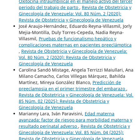
Oxitocina intraumbilical en el manejo activo del tercer
periodo del trabajo de parto
,
Revista de Obstetricia y
Ginecología de Venezuela: Vol. 80 Núm. 2 (2020):
Revista de Obstetricia y Ginecología de Venezuela
José Araujo-Hernández, Eduardo Reyna-Villasmil, Jorly
Mejia-Montilla, Duly Torres-Cepeda, Nadia Reyna-
Villasmil,
Pruebas de funcionalismo hepático y
complicaciones maternas en pacientes preeclámptica
,
Revista de Obstetricia y Ginecología de Venezuela:
Vol. 80 Núm. 2 (2020): Revista de Obstetricia y
Ginecología de Venezuela
Carolina Sandó Mistage, Angela Terrizzi Maiullari, Ana
Milano Camacho, Carlos Villegas Márquez, Bahilda
Martínez, Mireya González Blanco,
Predicción de
preeclampsia en el primer trimestre del embarazo
,
Revista de Obstetricia y Ginecología de Venezuela: Vol.
85 Núm. 02 (2025): Revista de Obstetricia y
Ginecología de Venezuela
Marianny Lara, Iván Paravisini,
Edad materna
avanzada: factor de riesgo para morbilidad materna y
resultado perinatal adverso
,
Revista de Obstetricia y
Ginecología de Venezuela: Vol. 85 Núm. 04 (2025):
Revista de Obstetricia y Ginecología de Venezuela