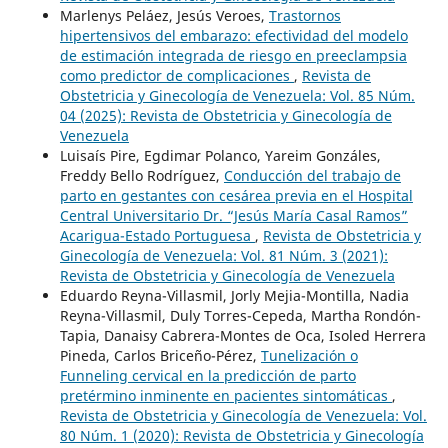
Marlenys Peláez, Jesús Veroes,
Trastornos
hipertensivos del embarazo: efectividad del modelo
de estimación integrada de riesgo en preeclampsia
como predictor de complicaciones
,
Revista de
Obstetricia y Ginecología de Venezuela: Vol. 85 Núm.
04 (2025): Revista de Obstetricia y Ginecología de
Venezuela
Luisaís Pire, Egdimar Polanco, Yareim Gonzáles,
Freddy Bello Rodríguez,
Conducción del trabajo de
parto en gestantes con cesárea previa en el Hospital
Central Universitario Dr. “Jesús María Casal Ramos”
Acarigua-Estado Portuguesa
,
Revista de Obstetricia y
Ginecología de Venezuela: Vol. 81 Núm. 3 (2021):
Revista de Obstetricia y Ginecología de Venezuela
Eduardo Reyna-Villasmil, Jorly Mejia-Montilla, Nadia
Reyna-Villasmil, Duly Torres-Cepeda, Martha Rondón-
Tapia, Danaisy Cabrera-Montes de Oca, Isoled Herrera
Pineda, Carlos Briceño-Pérez,
Tunelización o
Funneling cervical en la predicción de parto
pretérmino inminente en pacientes sintomáticas
,
Revista de Obstetricia y Ginecología de Venezuela: Vol.
80 Núm. 1 (2020): Revista de Obstetricia y Ginecología