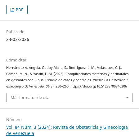
PDF
Publicado
23-03-2026
Cómo citar
Hernández A, Ángela, Godoy Malle, S., Rodríguez, L. M., Velásquez, C. J.,
Campo, M. N., & Yassin, L. M. (2026). Complicaciones maternas y perinatales
en gestantes con lupus: Estudio de casos y controles.
Revista De Obstetricia Y
Ginecología De Venezuela
,
84
(3), 250–260. https://doi.org/10.51288/00840306
Más formatos de cita
Número
Vol. 84 Núm. 3 (2024): Revista de Obstetricia y Ginecología
de Venezuela