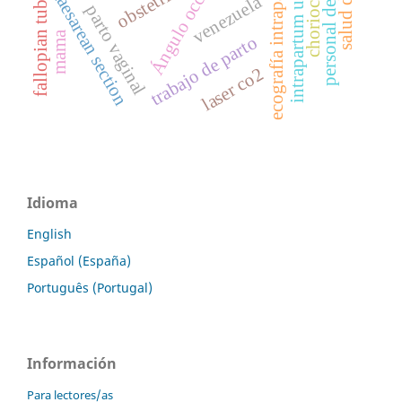
intrapartum ultrasound
personal de salud
ecografía intraparto
obstetricia
caesarean section
fallopian tube
venezuela
parto vaginal
mama
trabajo de parto
laser co2
Idioma
English
Español (España)
Português (Portugal)
Información
Para lectores/as