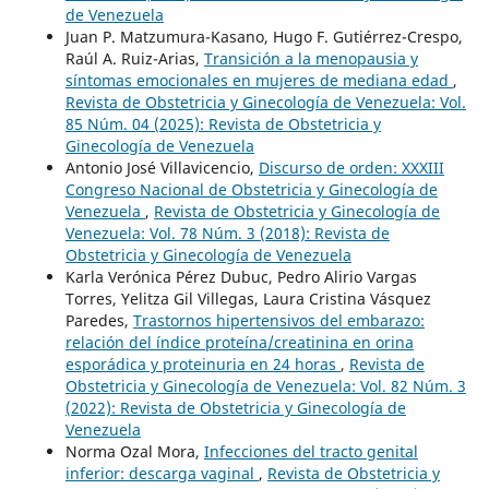
de Venezuela
Juan P. Matzumura-Kasano, Hugo F. Gutiérrez-Crespo,
Raúl A. Ruiz-Arias,
Transición a la menopausia y
síntomas emocionales en mujeres de mediana edad
,
Revista de Obstetricia y Ginecología de Venezuela: Vol.
85 Núm. 04 (2025): Revista de Obstetricia y
Ginecología de Venezuela
Antonio José Villavicencio,
Discurso de orden: XXXIII
Congreso Nacional de Obstetricia y Ginecología de
Venezuela
,
Revista de Obstetricia y Ginecología de
Venezuela: Vol. 78 Núm. 3 (2018): Revista de
Obstetricia y Ginecología de Venezuela
Karla Verónica Pérez Dubuc, Pedro Alirio Vargas
Torres, Yelitza Gil Villegas, Laura Cristina Vásquez
Paredes,
Trastornos hipertensivos del embarazo:
relación del índice proteína/creatinina en orina
esporádica y proteinuria en 24 horas
,
Revista de
Obstetricia y Ginecología de Venezuela: Vol. 82 Núm. 3
(2022): Revista de Obstetricia y Ginecología de
Venezuela
Norma Ozal Mora,
Infecciones del tracto genital
inferior: descarga vaginal
,
Revista de Obstetricia y