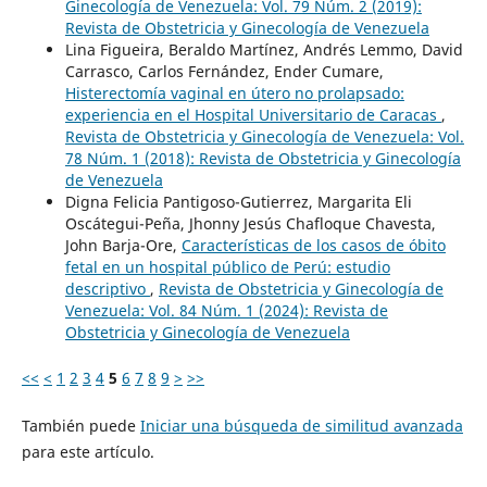
Ginecología de Venezuela: Vol. 79 Núm. 2 (2019):
Revista de Obstetricia y Ginecología de Venezuela
Lina Figueira, Beraldo Martínez, Andrés Lemmo, David
Carrasco, Carlos Fernández, Ender Cumare,
Histerectomía vaginal en útero no prolapsado:
experiencia en el Hospital Universitario de Caracas
,
Revista de Obstetricia y Ginecología de Venezuela: Vol.
78 Núm. 1 (2018): Revista de Obstetricia y Ginecología
de Venezuela
Digna Felicia Pantigoso-Gutierrez, Margarita Eli
Oscátegui-Peña, Jhonny Jesús Chafloque Chavesta,
John Barja-Ore,
Características de los casos de óbito
fetal en un hospital público de Perú: estudio
descriptivo
,
Revista de Obstetricia y Ginecología de
Venezuela: Vol. 84 Núm. 1 (2024): Revista de
Obstetricia y Ginecología de Venezuela
<<
<
1
2
3
4
5
6
7
8
9
>
>>
También puede
Iniciar una búsqueda de similitud avanzada
para este artículo.