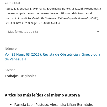
Cómo citar
Rosso, E., Mendoza, J., Urbina, R., & González-Blanco, M. (2026). Preeclampsia
grave-eclampsia: protocolo de estudio ecográfico multisistémico en el
puerperio inmediato.
Revista De Obstetricia Y Ginecología De Venezuela
,
85
(03),
323–330. https://doi.org/10.51288/00850304
Más formatos de cita
Número
Vol. 85 Núm. 03 (2025): Revista de Obstetricia y Ginecología
de Venezuela
Sección
Trabajos Originales
Artículos más leídos del mismo autor/a
Pamela Leon Pastuso, Alexandra Liñán-Bermúdez,