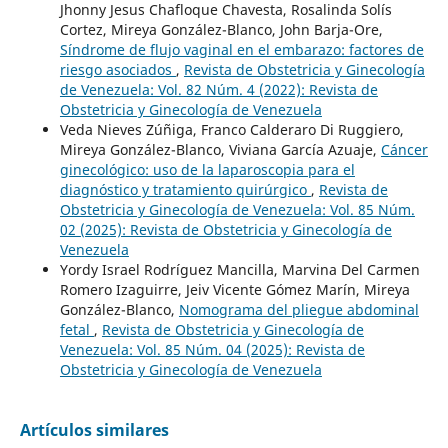
Jhonny Jesus Chafloque Chavesta, Rosalinda Solís
Cortez, Mireya González-Blanco, John Barja-Ore,
Síndrome de flujo vaginal en el embarazo: factores de
riesgo asociados
,
Revista de Obstetricia y Ginecología
de Venezuela: Vol. 82 Núm. 4 (2022): Revista de
Obstetricia y Ginecología de Venezuela
Veda Nieves Zúñiga, Franco Calderaro Di Ruggiero,
Mireya González-Blanco, Viviana García Azuaje,
Cáncer
ginecológico: uso de la laparoscopia para el
diagnóstico y tratamiento quirúrgico
,
Revista de
Obstetricia y Ginecología de Venezuela: Vol. 85 Núm.
02 (2025): Revista de Obstetricia y Ginecología de
Venezuela
Yordy Israel Rodríguez Mancilla, Marvina Del Carmen
Romero Izaguirre, Jeiv Vicente Gómez Marín, Mireya
González-Blanco,
Nomograma del pliegue abdominal
fetal
,
Revista de Obstetricia y Ginecología de
Venezuela: Vol. 85 Núm. 04 (2025): Revista de
Obstetricia y Ginecología de Venezuela
Artículos similares