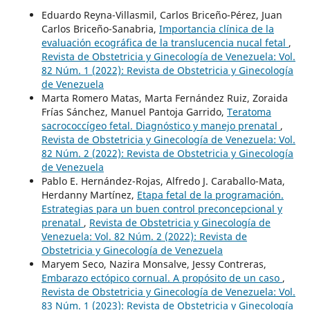
Eduardo Reyna-Villasmil, Carlos Briceño-Pérez, Juan
Carlos Briceño-Sanabria,
Importancia clínica de la
evaluación ecográfica de la translucencia nucal fetal
,
Revista de Obstetricia y Ginecología de Venezuela: Vol.
82 Núm. 1 (2022): Revista de Obstetricia y Ginecología
de Venezuela
Marta Romero Matas, Marta Fernández Ruiz, Zoraida
Frías Sánchez, Manuel Pantoja Garrido,
Teratoma
sacrococcígeo fetal. Diagnóstico y manejo prenatal
,
Revista de Obstetricia y Ginecología de Venezuela: Vol.
82 Núm. 2 (2022): Revista de Obstetricia y Ginecología
de Venezuela
Pablo E. Hernández-Rojas, Alfredo J. Caraballo-Mata,
Herdanny Martínez,
Etapa fetal de la programación.
Estrategias para un buen control preconcepcional y
prenatal
,
Revista de Obstetricia y Ginecología de
Venezuela: Vol. 82 Núm. 2 (2022): Revista de
Obstetricia y Ginecología de Venezuela
Maryem Seco, Nazira Monsalve, Jessy Contreras,
Embarazo ectópico cornual. A propósito de un caso
,
Revista de Obstetricia y Ginecología de Venezuela: Vol.
83 Núm. 1 (2023): Revista de Obstetricia y Ginecología