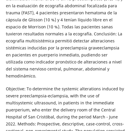
en la evaluación de ecografía abdominal focalizada para
trauma (FAST), 4 pacientes presentaron hematoma de la
cápsula de Glisson (10 %) y 4 tenían líquido libre en el
espacio de Morrison (10 %). Todas las pacientes sanas
tuvieron resultados normales a la ecografía. Conclusión: La
ecografía multisistémica permitió detectar alteraciones
sistémicas inducidas por la preeclampsia graveeclampsia
en pacientes en puerperio inmediato, pudiendo ser
utilizada como indicador pronóstico de alteraciones a nivel
del sistema nervioso central, pulmonar, abdominal y
hemodinámico.
Objective: To determine the systemic alterations induced by
severe preeclampsia-eclampsia, with the use of
multisystemic ultrasound, in patients in the immediate
puerperium, who enter the delivery room of the Central
Hospital of San Cristóbal, during the period March - June
2022. Methods: Prospective, descriptive, case-control, cross-
sectional, non-experimental study. The population consisted