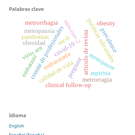
Palabras clave
políticas editoriales
sars-cov-2
metrorrhagia
obesity
comité de profesionales
prevalence
menopausia
articulo de revista
pandemias
asc-h
obesidad
covid-19
virus arn
embarazada
menopause
embarazo
pregnant
calidad de vida
aspirina
metrorragia
clinical follow-up
Idioma
English
Español (España)