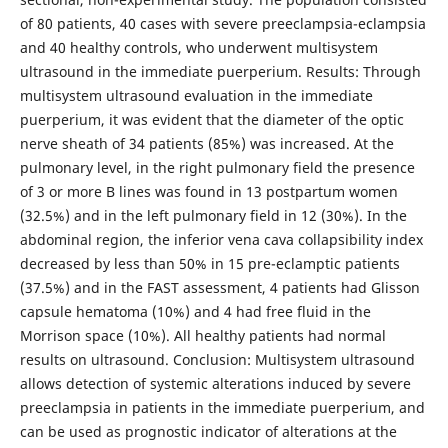
of 80 patients, 40 cases with severe preeclampsia-eclampsia
and 40 healthy controls, who underwent multisystem
ultrasound in the immediate puerperium. Results: Through
multisystem ultrasound evaluation in the immediate
puerperium, it was evident that the diameter of the optic
nerve sheath of 34 patients (85%) was increased. At the
pulmonary level, in the right pulmonary field the presence
of 3 or more B lines was found in 13 postpartum women
(32.5%) and in the left pulmonary field in 12 (30%). In the
abdominal region, the inferior vena cava collapsibility index
decreased by less than 50% in 15 pre-eclamptic patients
(37.5%) and in the FAST assessment, 4 patients had Glisson
capsule hematoma (10%) and 4 had free fluid in the
Morrison space (10%). All healthy patients had normal
results on ultrasound. Conclusion: Multisystem ultrasound
allows detection of systemic alterations induced by severe
preeclampsia in patients in the immediate puerperium, and
can be used as prognostic indicator of alterations at the