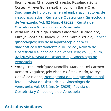
Jhonny Jesus Chafloque Chavesta, Rosalinda Solís
Cortez, Mireya González-Blanco, John Barja-Ore,
Síndrome de flujo vaginal en el embarazo: factores de
riesgo asociados
,
Revista de Obstetricia y Ginecología
de Venezuela: Vol. 82 Núm. 4 (2022): Revista de
Obstetricia y Ginecología de Venezuela
Veda Nieves Zúñiga, Franco Calderaro Di Ruggiero,
Mireya González-Blanco, Viviana García Azuaje,
Cáncer
ginecológico: uso de la laparoscopia para el
diagnóstico y tratamiento quirúrgico
,
Revista de
Obstetricia y Ginecología de Venezuela: Vol. 85 Núm.
02 (2025): Revista de Obstetricia y Ginecología de
Venezuela
Yordy Israel Rodríguez Mancilla, Marvina Del Carmen
Romero Izaguirre, Jeiv Vicente Gómez Marín, Mireya
González-Blanco,
Nomograma del pliegue abdominal
fetal
,
Revista de Obstetricia y Ginecología de
Venezuela: Vol. 85 Núm. 04 (2025): Revista de
Obstetricia y Ginecología de Venezuela
Artículos similares