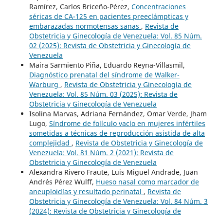
Ramírez, Carlos Briceño-Pérez,
Concentraciones
séricas de CA-125 en pacientes preeclámpticas y
embarazadas normotensas sanas
,
Revista de
Obstetricia y Ginecología de Venezuela: Vol. 85 Núm.
02 (2025): Revista de Obstetricia y Ginecología de
Venezuela
Maira Sarmiento Piña, Eduardo Reyna-Villasmil,
Diagnóstico prenatal del síndrome de Walker-
Warburg
,
Revista de Obstetricia y Ginecología de
Venezuela: Vol. 85 Núm. 03 (2025): Revista de
Obstetricia y Ginecología de Venezuela
Isolina Marvas, Adriana Fernández, Omar Verde, Jham
Lugo,
Síndrome de folículo vacío en mujeres infértiles
sometidas a técnicas de reproducción asistida de alta
complejidad
,
Revista de Obstetricia y Ginecología de
Venezuela: Vol. 81 Núm. 2 (2021): Revista de
Obstetricia y Ginecología de Venezuela
Alexandra Rivero Fraute, Luis Miguel Andrade, Juan
Andrés Pérez Wulff,
Hueso nasal como marcador de
aneuploidías y resultado perinatal
,
Revista de
Obstetricia y Ginecología de Venezuela: Vol. 84 Núm. 3
(2024): Revista de Obstetricia y Ginecología de