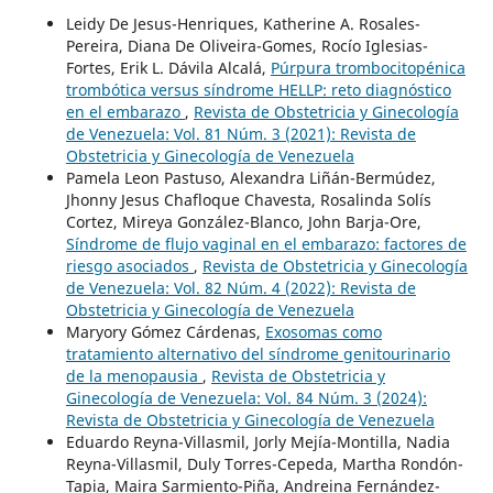
Leidy De Jesus-Henriques, Katherine A. Rosales-
Pereira, Diana De Oliveira-Gomes, Rocío Iglesias-
Fortes, Erik L. Dávila Alcalá,
Púrpura trombocitopénica
trombótica versus síndrome HELLP: reto diagnóstico
en el embarazo
,
Revista de Obstetricia y Ginecología
de Venezuela: Vol. 81 Núm. 3 (2021): Revista de
Obstetricia y Ginecología de Venezuela
Pamela Leon Pastuso, Alexandra Liñán-Bermúdez,
Jhonny Jesus Chafloque Chavesta, Rosalinda Solís
Cortez, Mireya González-Blanco, John Barja-Ore,
Síndrome de flujo vaginal en el embarazo: factores de
riesgo asociados
,
Revista de Obstetricia y Ginecología
de Venezuela: Vol. 82 Núm. 4 (2022): Revista de
Obstetricia y Ginecología de Venezuela
Maryory Gómez Cárdenas,
Exosomas como
tratamiento alternativo del síndrome genitourinario
de la menopausia
,
Revista de Obstetricia y
Ginecología de Venezuela: Vol. 84 Núm. 3 (2024):
Revista de Obstetricia y Ginecología de Venezuela
Eduardo Reyna-Villasmil, Jorly Mejía-Montilla, Nadia
Reyna-Villasmil, Duly Torres-Cepeda, Martha Rondón-
Tapia, Maira Sarmiento-Piña, Andreina Fernández-