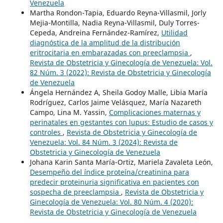
Venezuela
Martha Rondon-Tapia, Eduardo Reyna-Villasmil, Jorly
Mejia-Montilla, Nadia Reyna-Villasmil, Duly Torres-
Cepeda, Andreina Fernández-Ramírez,
Utilidad
diagnóstica de la amplitud de la distribución
eritrocitaria en embarazadas con preeclampsia
,
Revista de Obstetricia y Ginecología de Venezuela: Vol.
82 Núm. 3 (2022): Revista de Obstetricia y Ginecología
de Venezuela
Ángela Hernández A, Sheila Godoy Malle, Libia María
Rodríguez, Carlos Jaime Velásquez, María Nazareth
Campo, Lina M. Yassin,
Complicaciones maternas y
perinatales en gestantes con lupus: Estudio de casos y
controles
,
Revista de Obstetricia y Ginecología de
Venezuela: Vol. 84 Núm. 3 (2024): Revista de
Obstetricia y Ginecología de Venezuela
Johana Karin Santa María-Ortiz, Mariela Zavaleta León,
Desempeño del índice proteína/creatinina para
predecir proteinuria significativa en pacientes con
sospecha de preeclampsia
,
Revista de Obstetricia y
Ginecología de Venezuela: Vol. 80 Núm. 4 (2020):
Revista de Obstetricia y Ginecología de Venezuela