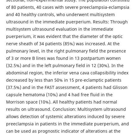
of 80 patients, 40 cases with severe preeclampsia-eclampsia
and 40 healthy controls, who underwent multisystem
ultrasound in the immediate puerperium. Results: Through
multisystem ultrasound evaluation in the immediate
puerperium, it was evident that the diameter of the optic
nerve sheath of 34 patients (85%) was increased. At the
pulmonary level, in the right pulmonary field the presence
of 3 or more B lines was found in 13 postpartum women
(32.5%) and in the left pulmonary field in 12 (30%). In the
abdominal region, the inferior vena cava collapsibility index
decreased by less than 50% in 15 pre-eclamptic patients
(37.5%) and in the FAST assessment, 4 patients had Glisson
capsule hematoma (10%) and 4 had free fluid in the
Morrison space (10%). All healthy patients had normal
results on ultrasound. Conclusion: Multisystem ultrasound
allows detection of systemic alterations induced by severe
preeclampsia in patients in the immediate puerperium, and
can be used as prognostic indicator of alterations at the