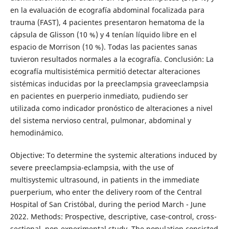
en la evaluación de ecografía abdominal focalizada para
trauma (FAST), 4 pacientes presentaron hematoma de la
cápsula de Glisson (10 %) y 4 tenían líquido libre en el
espacio de Morrison (10 %). Todas las pacientes sanas
tuvieron resultados normales a la ecografía. Conclusión: La
ecografía multisistémica permitió detectar alteraciones
sistémicas inducidas por la preeclampsia graveeclampsia
en pacientes en puerperio inmediato, pudiendo ser
utilizada como indicador pronóstico de alteraciones a nivel
del sistema nervioso central, pulmonar, abdominal y
hemodinámico.
Objective: To determine the systemic alterations induced by
severe preeclampsia-eclampsia, with the use of
multisystemic ultrasound, in patients in the immediate
puerperium, who enter the delivery room of the Central
Hospital of San Cristóbal, during the period March - June
2022. Methods: Prospective, descriptive, case-control, cross-
sectional, non-experimental study. The population consisted