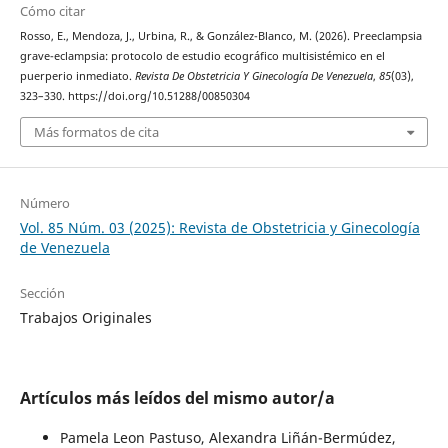
Cómo citar
Rosso, E., Mendoza, J., Urbina, R., & González-Blanco, M. (2026). Preeclampsia
grave-eclampsia: protocolo de estudio ecográfico multisistémico en el
puerperio inmediato.
Revista De Obstetricia Y Ginecología De Venezuela
,
85
(03),
323–330. https://doi.org/10.51288/00850304
Más formatos de cita
Número
Vol. 85 Núm. 03 (2025): Revista de Obstetricia y Ginecología
de Venezuela
Sección
Trabajos Originales
Artículos más leídos del mismo autor/a
Pamela Leon Pastuso, Alexandra Liñán-Bermúdez,