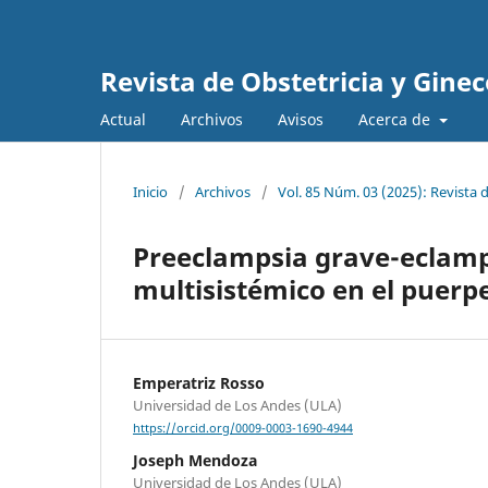
Revista de Obstetricia y Gine
Actual
Archivos
Avisos
Acerca de
Inicio
/
Archivos
/
Vol. 85 Núm. 03 (2025): Revista 
Preeclampsia grave-eclamps
multisistémico en el puerp
Emperatriz Rosso
Universidad de Los Andes (ULA)
https://orcid.org/0009-0003-1690-4944
Joseph Mendoza
Universidad de Los Andes (ULA)