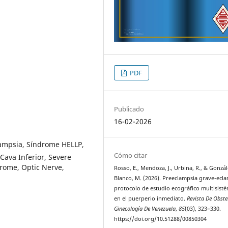
PDF
Publicado
16-02-2026
ampsia, Síndrome HELLP,
Cómo citar
 Cava Inferior, Severe
drome, Optic Nerve,
Rosso, E., Mendoza, J., Urbina, R., & Gonzál
Blanco, M. (2026). Preeclampsia grave-ecla
protocolo de estudio ecográfico multisist
en el puerperio inmediato.
Revista De Obstet
Ginecología De Venezuela
,
85
(03), 323–330.
https://doi.org/10.51288/00850304