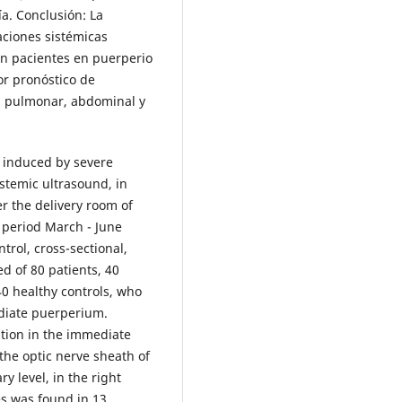
a. Conclusión: La
aciones sistémicas
n pacientes en puerperio
or pronóstico de
l, pulmonar, abdominal y
s induced by severe
stemic ultrasound, in
r the delivery room of
e period March - June
trol, cross-sectional,
d of 80 patients, 40
0 healthy controls, who
diate puerperium.
tion in the immediate
the optic nerve sheath of
y level, in the right
es was found in 13