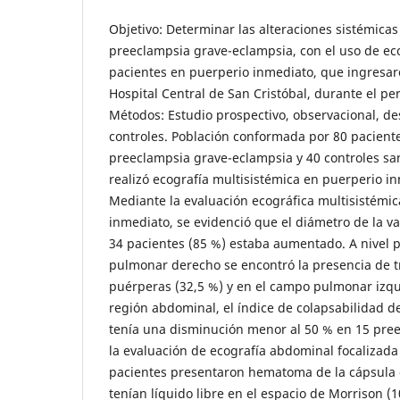
Objetivo: Determinar las alteraciones sistémicas
preeclampsia grave-eclampsia, con el uso de eco
pacientes en puerperio inmediato, que ingresaro
Hospital Central de San Cristóbal, durante el pe
Métodos: Estudio prospectivo, observacional, des
controles. Población conformada por 80 paciente
preeclampsia grave-eclampsia y 40 controles san
realizó ecografía multisistémica en puerperio i
Mediante la evaluación ecográfica multisistémic
inmediato, se evidenció que el diámetro de la va
34 pacientes (85 %) estaba aumentado. A nivel 
pulmonar derecho se encontró la presencia de t
puérperas (32,5 %) y en el campo pulmonar izqui
región abdominal, el índice de colapsabilidad de
tenía una disminución menor al 50 % en 15 pree
la evaluación de ecografía abdominal focalizada
pacientes presentaron hematoma de la cápsula d
tenían líquido libre en el espacio de Morrison (