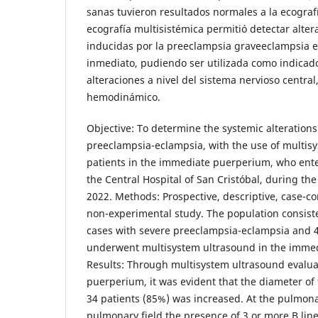
sanas tuvieron resultados normales a la ecografí
ecografía multisistémica permitió detectar alter
inducidas por la preeclampsia graveeclampsia e
inmediato, pudiendo ser utilizada como indicad
alteraciones a nivel del sistema nervioso centra
hemodinámico.
Objective: To determine the systemic alteration
preeclampsia-eclampsia, with the use of multisy
patients in the immediate puerperium, who ente
the Central Hospital of San Cristóbal, during th
2022. Methods: Prospective, descriptive, case-con
non-experimental study. The population consiste
cases with severe preeclampsia-eclampsia and 4
underwent multisystem ultrasound in the imme
Results: Through multisystem ultrasound evalua
puerperium, it was evident that the diameter of 
34 patients (85%) was increased. At the pulmonar
pulmonary field the presence of 3 or more B lin