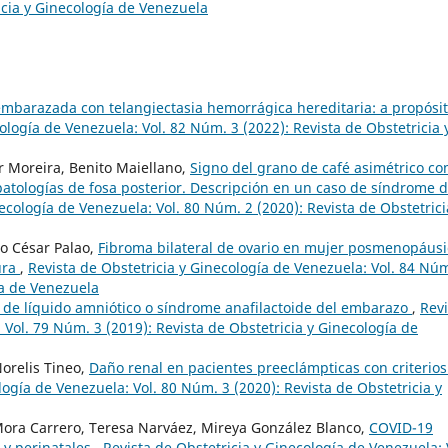
icia y Ginecología de Venezuela
mbarazada con telangiectasia hemorrágica hereditaria: a propósi
ología de Venezuela: Vol. 82 Núm. 3 (2022): Revista de Obstetricia 
r Moreira, Benito Maiellano,
Signo del grano de café asimétrico c
atologías de fosa posterior. Descripción en un caso de síndrome 
ecología de Venezuela: Vol. 80 Núm. 2 (2020): Revista de Obstetrici
io César Palao,
Fibroma bilateral de ovario en mujer posmenopáusi
tura
,
Revista de Obstetricia y Ginecología de Venezuela: Vol. 84 Núm
ía de Venezuela
 de líquido amniótico o síndrome anafilactoide del embarazo
,
Revi
 Vol. 79 Núm. 3 (2019): Revista de Obstetricia y Ginecología de
Norelis Tineo,
Daño renal en pacientes preeclámpticas con criterios
logía de Venezuela: Vol. 80 Núm. 3 (2020): Revista de Obstetricia y
ora Carrero, Teresa Narváez, Mireya González Blanco,
COVID-19
 y perinatales
,
Revista de Obstetricia y Ginecología de Venezuela: 