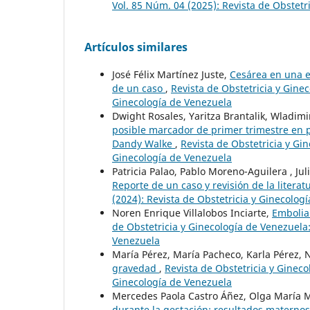
Vol. 85 Núm. 04 (2025): Revista de Obstetr
Artículos similares
José Félix Martínez Juste,
Cesárea en una e
de un caso
,
Revista de Obstetricia y Ginec
Ginecología de Venezuela
Dwight Rosales, Yaritza Brantalik, Wladimi
posible marcador de primer trimestre en p
Dandy Walke
,
Revista de Obstetricia y Gin
Ginecología de Venezuela
Patricia Palao, Pablo Moreno-Aguilera , Jul
Reporte de un caso y revisión de la litera
(2024): Revista de Obstetricia y Ginecolog
Noren Enrique Villalobos Inciarte,
Embolia
de Obstetricia y Ginecología de Venezuela:
Venezuela
María Pérez, María Pacheco, Karla Pérez, 
gravedad
,
Revista de Obstetricia y Gineco
Ginecología de Venezuela
Mercedes Paola Castro Áñez, Olga María M
durante la gestación: resultados maternos