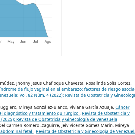
múdez, Jhonny Jesus Chafloque Chavesta, Rosalinda Solís Cortez,
índrome de flujo vaginal en el embarazo: factores de riesgo asoci
enezuela: Vol. 82 Núm. 4 (2022): Revista de Obstetricia y Ginecolog
uggiero, Mireya González-Blanco, Viviana García Azuaje,
Cáncer
el diagnóstico y tratamiento quirúrgico
,
Revista de Obstetricia y
 (2025): Revista de Obstetricia y Ginecología de Venezuela
 Del Carmen Romero Izaguirre, Jeiv Vicente Gómez Marín, Mireya
abdominal fetal
,
Revista de Obstetricia y Ginecología de Venezuel