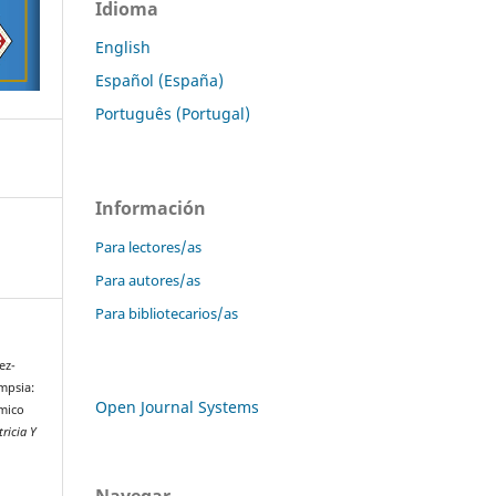
Idioma
English
Español (España)
Português (Portugal)
Información
Para lectores/as
Para autores/as
Para bibliotecarios/as
ez-
mpsia:
Open Journal Systems
émico
ricia Y
Navegar