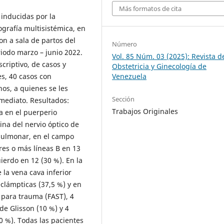
Más formatos de cita
 inducidas por la
grafía multisistémica, en
n a sala de partos del
Número
riodo marzo – junio 2022.
Vol. 85 Núm. 03 (2025): Revista d
criptivo, de casos y
Obstetricia y Ginecología de
s, 40 casos con
Venezuela
os, a quienes se les
Sección
nmediato. Resultados:
Trabajos Originales
a en el puerperio
ina del nervio óptico de
pulmonar, en el campo
res o más líneas B en 13
erdo en 12 (30 %). En la
 la vena cava inferior
clámpticas (37,5 %) y en
 para trauma (FAST), 4
e Glisson (10 %) y 4
10 %). Todas las pacientes