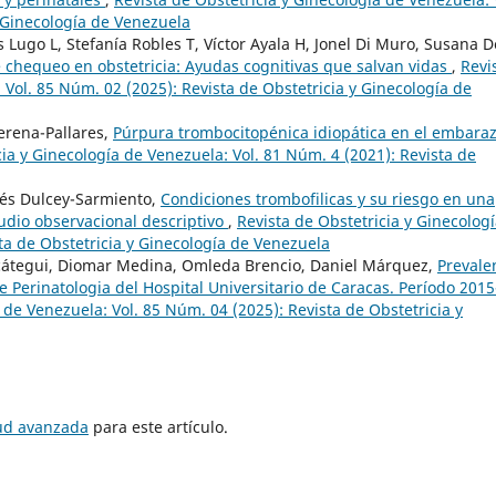
y Ginecología de Venezuela
 Lugo L, Stefanía Robles T, Víctor Ayala H, Jonel Di Muro, Susana D
e chequeo en obstetricia: Ayudas cognitivas que salvan vidas
,
Revi
 Vol. 85 Núm. 02 (2025): Revista de Obstetricia y Ginecología de
erena-Pallares,
Púrpura trombocitopénica idiopática en el embaraz
cia y Ginecología de Venezuela: Vol. 81 Núm. 4 (2021): Revista de
rés Dulcey-Sarmiento,
Condiciones trombofilicas y su riesgo en una
udio observacional descriptivo
,
Revista de Obstetricia y Ginecolog
ta de Obstetricia y Ginecología de Venezuela
zcátegui, Diomar Medina, Omleda Brencio, Daniel Márquez,
Prevale
 Perinatologia del Hospital Universitario de Caracas. Período 2015
 de Venezuela: Vol. 85 Núm. 04 (2025): Revista de Obstetricia y
tud avanzada
para este artículo.