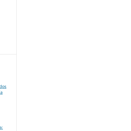
ados
ía
a: