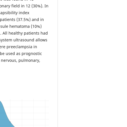
ary field in 12 (30%). In
apsibility index
patients (37.5%) and in
apsule hematoma (10%)
. All healthy patients had
isystem ultrasound allows
vere preeclampsia in
be used as prognostic
al nervous, pulmonary,