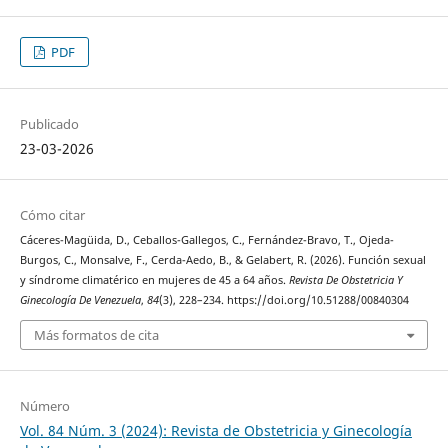
PDF
Publicado
23-03-2026
Cómo citar
Cáceres-Magüida, D., Ceballos-Gallegos, C., Fernández-Bravo, T., Ojeda-
Burgos, C., Monsalve, F., Cerda-Aedo, B., & Gelabert, R. (2026). Función sexual
y síndrome climatérico en mujeres de 45 a 64 años.
Revista De Obstetricia Y
Ginecología De Venezuela
,
84
(3), 228–234. https://doi.org/10.51288/00840304
Más formatos de cita
Número
Vol. 84 Núm. 3 (2024): Revista de Obstetricia y Ginecología