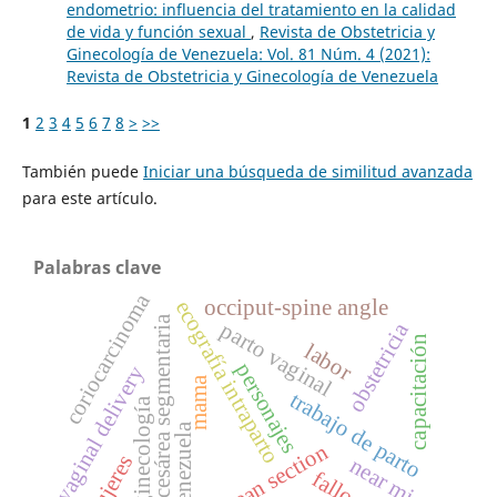
endometrio: influencia del tratamiento en la calidad
de vida y función sexual
,
Revista de Obstetricia y
Ginecología de Venezuela: Vol. 81 Núm. 4 (2021):
Revista de Obstetricia y Ginecología de Venezuela
1
2
3
4
5
6
7
8
>
>>
También puede
Iniciar una búsqueda de similitud avanzada
para este artículo.
Palabras clave
coriocarcinoma
occiput-spine angle
ecografía intraparto
cesárea segmentaria
parto vaginal
obstetricia
capacitación
labor
personajes
vaginal delivery
mama
trabajo de parto
ginecología
venezuela
caesarean section
mujeres
near miss