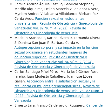
Camila Andrea Águila Castillo, Gabriela Stephany
Meriño Riquelme, Hellen Marcela Villablanca Rivera,
Myriam Andrea Villablanca Villablanca, Bárbara Paz
Cerda Aedo,
Función sexual en estudiantes
universitarias
,
Revista de Obstetricia y Ginecología de
Venezuela: Vol. 82 Núm. 4 (2022): Revista de
Obstetricia y Ginecología de Venezuela
Madelin Araneda F, Karina Rivera R, Fernanda Rivera
S, Danissa San Juan R, Barbara Cerda A,
Autopercepción corporal y su impacto en la función
sexual orgásmica en estudiantes mujeres de
educación superior
,
Revista de Obstetricia y
Ginecología de Venezuela: Vol. 84 Núm. 2 (2024):
Revista de Obstetricia y Ginecología de Venezuela
Carlos Santiago Piñel Pérez, María José Gómez-Roso
Jareño, Juan Modesto Caballero, Juan José López
Galián,
Asociación entre la satisfacción sexual y la
resiliencia en mujeres premenopáusicas
,
Revista de
Obstetricia y Ginecología de Venezuela: Vol. 82 Núm. 3
(2022): Revista de Obstetricia y Ginecología de
Venezuela
Ernesto Lara, Franco Calderaro di Ruggiero,
Cáncer de