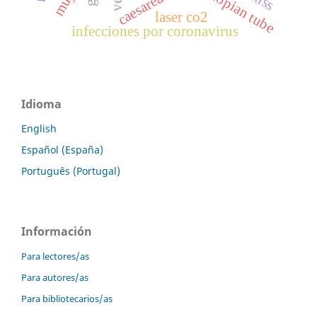
fallopian tube
laser co2
infecciones por coronavirus
Idioma
English
Español (España)
Português (Portugal)
Información
Para lectores/as
Para autores/as
Para bibliotecarios/as