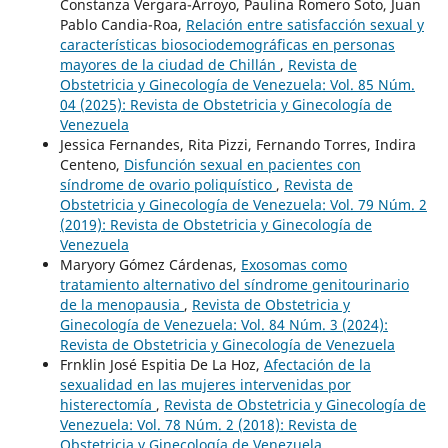
Constanza Vergara-Arroyo, Paulina Romero Soto, Juan
Pablo Candia-Roa,
Relación entre satisfacción sexual y
características biosociodemográficas en personas
mayores de la ciudad de Chillán
,
Revista de
Obstetricia y Ginecología de Venezuela: Vol. 85 Núm.
04 (2025): Revista de Obstetricia y Ginecología de
Venezuela
Jessica Fernandes, Rita Pizzi, Fernando Torres, Indira
Centeno,
Disfunción sexual en pacientes con
síndrome de ovario poliquístico
,
Revista de
Obstetricia y Ginecología de Venezuela: Vol. 79 Núm. 2
(2019): Revista de Obstetricia y Ginecología de
Venezuela
Maryory Gómez Cárdenas,
Exosomas como
tratamiento alternativo del síndrome genitourinario
de la menopausia
,
Revista de Obstetricia y
Ginecología de Venezuela: Vol. 84 Núm. 3 (2024):
Revista de Obstetricia y Ginecología de Venezuela
Frnklin José Espitia De La Hoz,
Afectación de la
sexualidad en las mujeres intervenidas por
histerectomía
,
Revista de Obstetricia y Ginecología de
Venezuela: Vol. 78 Núm. 2 (2018): Revista de
Obstetricia y Ginecología de Venezuela