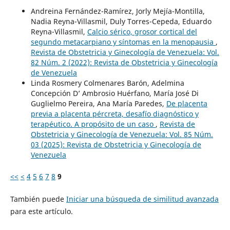
Andreina Fernández-Ramírez, Jorly Mejía-Montilla,
Nadia Reyna-Villasmil, Duly Torres-Cepeda, Eduardo
Reyna-Villasmil,
Calcio sérico, grosor cortical del
segundo metacarpiano y síntomas en la menopausia
,
Revista de Obstetricia y Ginecología de Venezuela: Vol.
82 Núm. 2 (2022): Revista de Obstetricia y Ginecología
de Venezuela
Linda Rosmery Colmenares Barón, Adelmina
Concepción D’ Ambrosio Huérfano, María José Di
Guglielmo Pereira, Ana María Paredes,
De placenta
previa a placenta pércreta, desafío diagnóstico y
terapéutico. A propósito de un caso
,
Revista de
Obstetricia y Ginecología de Venezuela: Vol. 85 Núm.
03 (2025): Revista de Obstetricia y Ginecología de
Venezuela
<<
<
4
5
6
7
8
9
También puede
Iniciar una búsqueda de similitud avanzada
para este artículo.