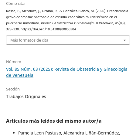
Cómo citar
Rosso, E., Mendoza, J., Urbina, R., & González-Blanco, M. (2026). Preeclampsia
grave-eclampsia: protocolo de estudio ecográfico multisistémico en el
puerperio inmediato.
Revista De Obstetricia Y Ginecología De Venezuela
,
85
(03),
323–330. https://doi.org/10.51288/00850304
Más formatos de cita
Número
Vol. 85 Núm. 03 (2025): Revista de Obstetricia y Ginecología
de Venezuela
Sección
Trabajos Originales
Artículos más leídos del mismo autor/a
Pamela Leon Pastuso, Alexandra Liñán-Bermúdez,