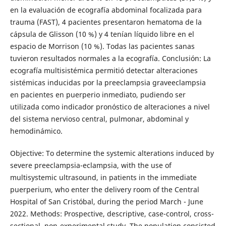
en la evaluación de ecografía abdominal focalizada para
trauma (FAST), 4 pacientes presentaron hematoma de la
cápsula de Glisson (10 %) y 4 tenían líquido libre en el
espacio de Morrison (10 %). Todas las pacientes sanas
tuvieron resultados normales a la ecografía. Conclusión: La
ecografía multisistémica permitió detectar alteraciones
sistémicas inducidas por la preeclampsia graveeclampsia
en pacientes en puerperio inmediato, pudiendo ser
utilizada como indicador pronóstico de alteraciones a nivel
del sistema nervioso central, pulmonar, abdominal y
hemodinámico.
Objective: To determine the systemic alterations induced by
severe preeclampsia-eclampsia, with the use of
multisystemic ultrasound, in patients in the immediate
puerperium, who enter the delivery room of the Central
Hospital of San Cristóbal, during the period March - June
2022. Methods: Prospective, descriptive, case-control, cross-
sectional, non-experimental study. The population consisted