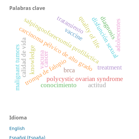
Palabras clave
tratamiento
quality of life
diagnosis
disfunción sexual
salpingooforectomía profiláctica
adolescentes
carcinoma pélvico de alto grado
vaccine
calidad de vida
malignant tumors
knowledge
vacuna
cancer
trompa de falopio
treatment
brca
polycystic ovarian syndrome
conocimiento
actitud
Idioma
English
Español (España)