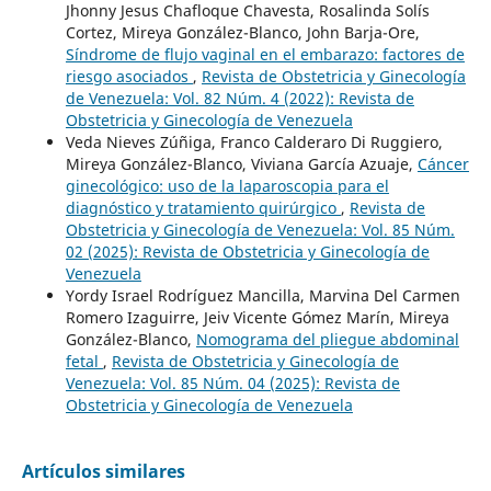
Jhonny Jesus Chafloque Chavesta, Rosalinda Solís
Cortez, Mireya González-Blanco, John Barja-Ore,
Síndrome de flujo vaginal en el embarazo: factores de
riesgo asociados
,
Revista de Obstetricia y Ginecología
de Venezuela: Vol. 82 Núm. 4 (2022): Revista de
Obstetricia y Ginecología de Venezuela
Veda Nieves Zúñiga, Franco Calderaro Di Ruggiero,
Mireya González-Blanco, Viviana García Azuaje,
Cáncer
ginecológico: uso de la laparoscopia para el
diagnóstico y tratamiento quirúrgico
,
Revista de
Obstetricia y Ginecología de Venezuela: Vol. 85 Núm.
02 (2025): Revista de Obstetricia y Ginecología de
Venezuela
Yordy Israel Rodríguez Mancilla, Marvina Del Carmen
Romero Izaguirre, Jeiv Vicente Gómez Marín, Mireya
González-Blanco,
Nomograma del pliegue abdominal
fetal
,
Revista de Obstetricia y Ginecología de
Venezuela: Vol. 85 Núm. 04 (2025): Revista de
Obstetricia y Ginecología de Venezuela
Artículos similares