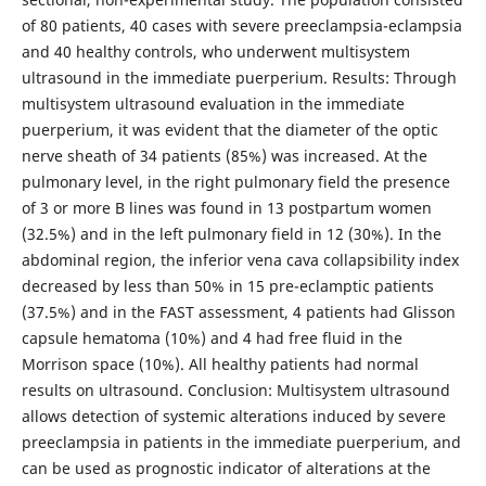
of 80 patients, 40 cases with severe preeclampsia-eclampsia
and 40 healthy controls, who underwent multisystem
ultrasound in the immediate puerperium. Results: Through
multisystem ultrasound evaluation in the immediate
puerperium, it was evident that the diameter of the optic
nerve sheath of 34 patients (85%) was increased. At the
pulmonary level, in the right pulmonary field the presence
of 3 or more B lines was found in 13 postpartum women
(32.5%) and in the left pulmonary field in 12 (30%). In the
abdominal region, the inferior vena cava collapsibility index
decreased by less than 50% in 15 pre-eclamptic patients
(37.5%) and in the FAST assessment, 4 patients had Glisson
capsule hematoma (10%) and 4 had free fluid in the
Morrison space (10%). All healthy patients had normal
results on ultrasound. Conclusion: Multisystem ultrasound
allows detection of systemic alterations induced by severe
preeclampsia in patients in the immediate puerperium, and
can be used as prognostic indicator of alterations at the