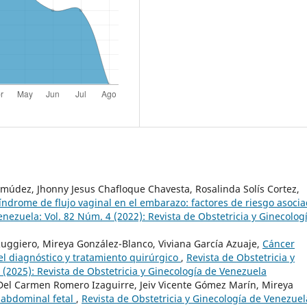
múdez, Jhonny Jesus Chafloque Chavesta, Rosalinda Solís Cortez,
índrome de flujo vaginal en el embarazo: factores de riesgo asoci
enezuela: Vol. 82 Núm. 4 (2022): Revista de Obstetricia y Ginecolog
uggiero, Mireya González-Blanco, Viviana García Azuaje,
Cáncer
el diagnóstico y tratamiento quirúrgico
,
Revista de Obstetricia y
 (2025): Revista de Obstetricia y Ginecología de Venezuela
 Del Carmen Romero Izaguirre, Jeiv Vicente Gómez Marín, Mireya
abdominal fetal
,
Revista de Obstetricia y Ginecología de Venezuel