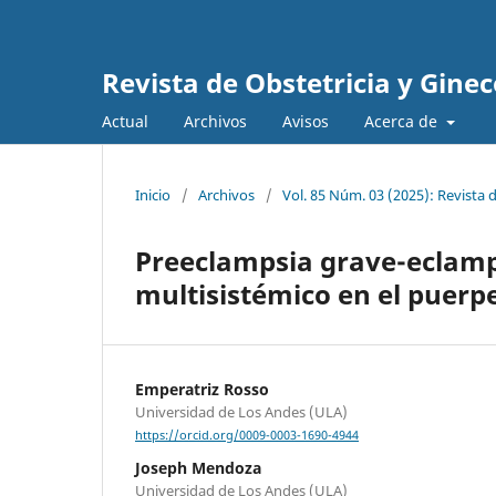
Revista de Obstetricia y Gine
Actual
Archivos
Avisos
Acerca de
Inicio
/
Archivos
/
Vol. 85 Núm. 03 (2025): Revista 
Preeclampsia grave-eclamps
multisistémico en el puerp
Emperatriz Rosso
Universidad de Los Andes (ULA)
https://orcid.org/0009-0003-1690-4944
Joseph Mendoza
Universidad de Los Andes (ULA)