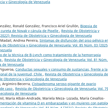
icia y Ginecología de Venezuela
zález, Ronald González, Francisco Ariel Grullón,
Biopsia de
 cureta de Novak y cánula de Pipelle
,
Revista de Obstetricia y
2022): Revista de Obstetricia y Ginecología de Venezuela
 Madail, Andrea Pereira,
Síntomas de disfunción del piso pélvico e
a de Obstetricia y Ginecología de Venezuela: Vol. 85 Núm. 03 (2025
enezuela
o de la técnica de B-Lynch como tratamiento de la hemorragia
ia
,
Revista de Obstetricia y Ginecología de Venezuela: Vol. 81 Núm.
ía de Venezuela
Figueroa,
Conductas sexuales y consumo de sustancias, frente a la
ional de la Juventud, Chile
,
Revista de Obstetricia y Ginecología de
de Obstetricia y Ginecología de Venezuela
o, Argimiro Becerra,
Cistoadenoma seroso gigante de ovario
 de caso
,
Revista de Obstetricia y Ginecología de Venezuela: Vol. 7
inecología de Venezuela
smil, María Albán-Andrade, Mariela Meza- Lozada, María Cevallos-
mentación de vitamina D en embarazadas y en mujeres con patolo
necología de Venezuela: Vol. 81 Núm. 4 (2021): Revista de Obstetric