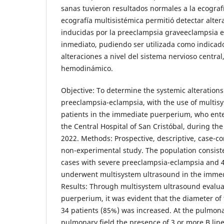
sanas tuvieron resultados normales a la ecografí
ecografía multisistémica permitió detectar alter
inducidas por la preeclampsia graveeclampsia e
inmediato, pudiendo ser utilizada como indicad
alteraciones a nivel del sistema nervioso centra
hemodinámico.
Objective: To determine the systemic alteration
preeclampsia-eclampsia, with the use of multisy
patients in the immediate puerperium, who ente
the Central Hospital of San Cristóbal, during th
2022. Methods: Prospective, descriptive, case-con
non-experimental study. The population consiste
cases with severe preeclampsia-eclampsia and 4
underwent multisystem ultrasound in the imme
Results: Through multisystem ultrasound evalua
puerperium, it was evident that the diameter of 
34 patients (85%) was increased. At the pulmonar
pulmonary field the presence of 3 or more B lin