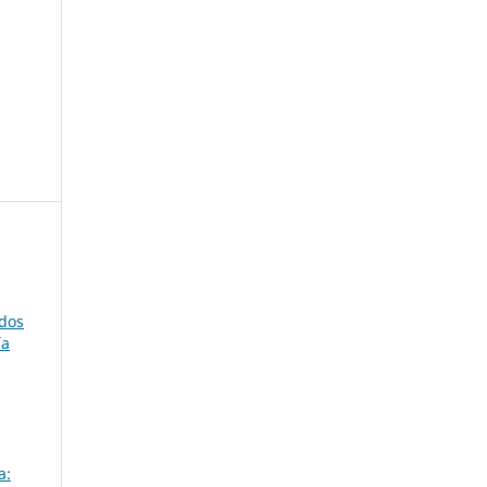
ados
ía
a: