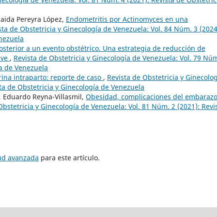
laida Pereyra López,
Endometritis por Actinomyces en una
sta de Obstetricia y Ginecología de Venezuela: Vol. 84 Núm. 3 (2024
enezuela
sterior a un evento obstétrico. Una estrategia de reducción de
ave
,
Revista de Obstetricia y Ginecología de Venezuela: Vol. 79 Núm
ía de Venezuela
rina intraparto: reporte de caso
,
Revista de Obstetricia y Ginecolo
ta de Obstetricia y Ginecología de Venezuela
a, Eduardo Reyna-Villasmil,
Obesidad, complicaciones del embarazo
Obstetricia y Ginecología de Venezuela: Vol. 81 Núm. 2 (2021): Revi
tud avanzada
para este artículo.