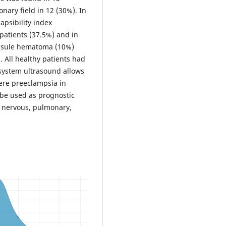
ary field in 12 (30%). In
apsibility index
patients (37.5%) and in
apsule hematoma (10%)
. All healthy patients had
isystem ultrasound allows
vere preeclampsia in
be used as prognostic
al nervous, pulmonary,