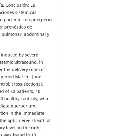
a. Conclusión: La
aciones sistémicas
n pacientes en puerperio
or pronóstico de
l, pulmonar, abdominal y
s induced by severe
stemic ultrasound, in
r the delivery room of
e period March - June
trol, cross-sectional,
d of 80 patients, 40
0 healthy controls, who
diate puerperium.
tion in the immediate
the optic nerve sheath of
y level, in the right
es was found in 13