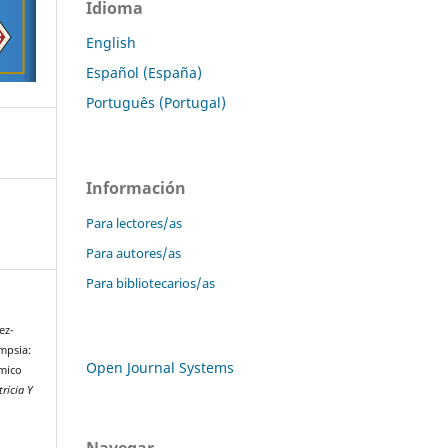
Idioma
English
Español (España)
Português (Portugal)
Información
Para lectores/as
Para autores/as
Para bibliotecarios/as
ez-
mpsia:
Open Journal Systems
émico
ricia Y
Navegar