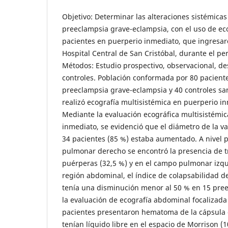
Objetivo: Determinar las alteraciones sistémicas
preeclampsia grave-eclampsia, con el uso de eco
pacientes en puerperio inmediato, que ingresaro
Hospital Central de San Cristóbal, durante el pe
Métodos: Estudio prospectivo, observacional, des
controles. Población conformada por 80 paciente
preeclampsia grave-eclampsia y 40 controles san
realizó ecografía multisistémica en puerperio i
Mediante la evaluación ecográfica multisistémic
inmediato, se evidenció que el diámetro de la va
34 pacientes (85 %) estaba aumentado. A nivel 
pulmonar derecho se encontró la presencia de t
puérperas (32,5 %) y en el campo pulmonar izqui
región abdominal, el índice de colapsabilidad de
tenía una disminución menor al 50 % en 15 pree
la evaluación de ecografía abdominal focalizada
pacientes presentaron hematoma de la cápsula d
tenían líquido libre en el espacio de Morrison (