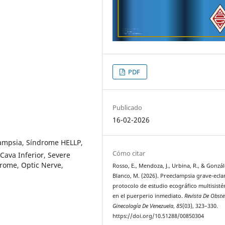
PDF
Publicado
16-02-2026
ampsia, Síndrome HELLP,
Cómo citar
 Cava Inferior, Severe
drome, Optic Nerve,
Rosso, E., Mendoza, J., Urbina, R., & Gonzál
Blanco, M. (2026). Preeclampsia grave-ecla
protocolo de estudio ecográfico multisist
en el puerperio inmediato.
Revista De Obstet
Ginecología De Venezuela
,
85
(03), 323–330.
https://doi.org/10.51288/00850304