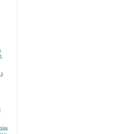
n
):
 3
9
gías
ia y