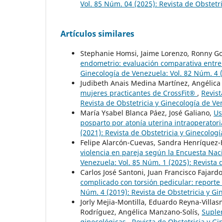
Vol. 85 Núm. 04 (2025): Revista de Obstetr
Artículos similares
Stephanie Homsi, Jaime Lorenzo, Ronny Gon
endometrio: evaluación comparativa entre
Ginecología de Venezuela: Vol. 82 Núm. 4 (
Judibeth Anais Medina Martínez, Angélica
mujeres practicantes de CrossFit®
,
Revist
Revista de Obstetricia y Ginecología de V
María Ysabel Blanca Páez, José Galiano,
Us
posparto por atonía uterina intraoperator
(2021): Revista de Obstetricia y Ginecolog
Felipe Alarcón-Cuevas, Sandra Henríquez-
violencia en pareja según la Encuesta Nac
Venezuela: Vol. 85 Núm. 1 (2025): Revista 
Carlos José Santoni, Juan Francisco Fajard
complicado con torsión pedicular: reporte
Núm. 4 (2019): Revista de Obstetricia y G
Jorly Mejia-Montilla, Eduardo Reyna-Villa
Rodríguez, Angélica Manzano-Solís,
Suple
ginecológicas
,
Revista de Obstetricia y Gi