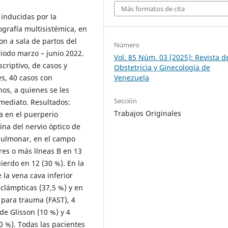
Más formatos de cita
 inducidas por la
grafía multisistémica, en
n a sala de partos del
Número
riodo marzo – junio 2022.
Vol. 85 Núm. 03 (2025): Revista d
criptivo, de casos y
Obstetricia y Ginecología de
s, 40 casos con
Venezuela
os, a quienes se les
Sección
nmediato. Resultados:
Trabajos Originales
a en el puerperio
ina del nervio óptico de
pulmonar, en el campo
res o más líneas B en 13
erdo en 12 (30 %). En la
 la vena cava inferior
clámpticas (37,5 %) y en
 para trauma (FAST), 4
e Glisson (10 %) y 4
10 %). Todas las pacientes