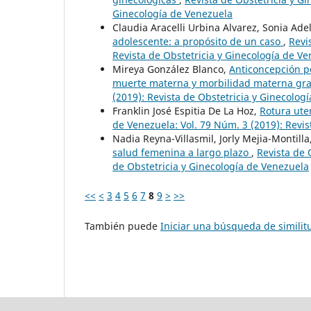
Ginecología de Venezuela
Claudia Aracelli Urbina Alvarez, Sonia Ade
adolescente: a propósito de un caso
,
Revi
Revista de Obstetricia y Ginecología de V
Mireya González Blanco,
Anticoncepción po
muerte materna y morbilidad materna gr
(2019): Revista de Obstetricia y Ginecolog
Franklin José Espitia De La Hoz,
Rotura ute
de Venezuela: Vol. 79 Núm. 3 (2019): Revis
Nadia Reyna-Villasmil, Jorly Mejia-Montill
salud femenina a largo plazo
,
Revista de 
de Obstetricia y Ginecología de Venezuela
<<
<
3
4
5
6
7
8
9
>
>>
También puede
Iniciar una búsqueda de simili