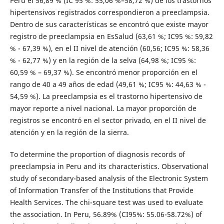
Perú el 56,89 % (IC 95 %: 55,06 %–58,72 %) de los trastornos
hipertensivos registrados correspondieron a preeclampsia.
Dentro de sus características se encontró que existe mayor
registro de preeclampsia en EsSalud (63,61 %; IC95 %: 59,82
% - 67,39 %), en el II nivel de atención (60,56; IC95 %: 58,36
% - 62,77 %) y en la región de la selva (64,98 %; IC95 %:
60,59 % – 69,37 %). Se encontró menor proporción en el
rango de 40 a 49 años de edad (49,61 %; IC95 %: 44,63 % -
54,59 %). La preeclampsia es el trastorno hipertensivo de
mayor reporte a nivel nacional. La mayor proporción de
registros se encontró en el sector privado, en el II nivel de
atención y en la región de la sierra.
To determine the proportion of diagnosis records of
preeclampsia in Peru and its characteristics. Observational
study of secondary-based analysis of the Electronic System
of Information Transfer of the Institutions that Provide
Health Services. The chi-square test was used to evaluate
the association. In Peru, 56.89% (CI95%: 55.06-58.72%) of