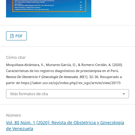
PDF
Cómo citar
Moquillaza-Alcántara, V., Munares-García, O., & Romero-Cerdán, A. (2020).
Características de los registros diagnósticos de preeclampsia en el Perú.
Revista De Obstetricia Y Ginecología De Venezuela
,
80
(1), 32–36. Recuperado a
partir de https://saber.ucv.ve/ojs/index.php/rev_ogv/article/view/20173
Más formatos de cita
Número
Vol. 80 Núm. 1 (2020): Revista de Obstetricia y Ginecología
de Venezuela