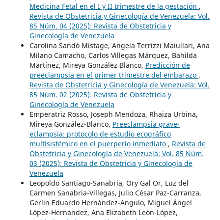
Medicina Fetal en el I y II trimestre de la gestación
,
Revista de Obstetricia y Ginecología de Venezuela: Vol.
85 Núm. 04 (2025): Revista de Obstetricia y
Ginecología de Venezuela
Carolina Sandó Mistage, Angela Terrizzi Maiullari, Ana
Milano Camacho, Carlos Villegas Márquez, Bahilda
Martínez, Mireya González Blanco,
Predicción de
preeclampsia en el primer trimestre del embarazo
,
Revista de Obstetricia y Ginecología de Venezuela: Vol.
85 Núm. 02 (2025): Revista de Obstetricia y
Ginecología de Venezuela
Emperatriz Rosso, Joseph Mendoza, Rhaiza Urbina,
Mireya González-Blanco,
Preeclampsia grave-
eclampsia: protocolo de estudio ecográfico
multisistémico en el puerperio inmediato
,
Revista de
Obstetricia y Ginecología de Venezuela: Vol. 85 Núm.
03 (2025): Revista de Obstetricia y Ginecología de
Venezuela
Leopoldo Santiago-Sanabria, Ory Gal Or, Luz del
Carmen Sanabria-Villegas, Julio César Paz-Carranza,
Gerlin Eduardo Hernández-Angulo, Miguel Ángel
López-Hernández, Ana Elizabeth León-López,