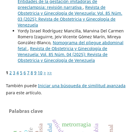
Entidades de la gestación imitadoras de
preeclampsia: revisión narrativa
,
Revista de
Obstetricia y Ginecología de Venezuela: Vol. 85 Núm.
03 (2025): Revista de Obstetricia y Ginecología de
Venezuela
Yordy Israel Rodríguez Mancilla, Marvina Del Carmen
Romero Izaguirre, Jeiv Vicente Gómez Marín, Mireya
González-Blanco,
Nomograma del pliegue abdominal
fetal
,
Revista de Obstetricia y Ginecología de
Venezuela: Vol. 85 Núm. 04 (2025): Revista de
Obstetricia y Ginecología de Venezuela
1
2
3
4
5
6
7
8
9
10
>
>>
También puede
Iniciar una búsqueda de similitud avanzada
para este artículo.
Palabras clave
metrorragia