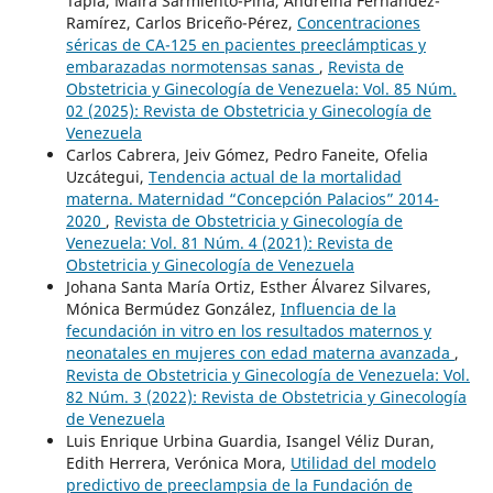
Tapia, Maira Sarmiento-Piña, Andreina Fernández-
Ramírez, Carlos Briceño-Pérez,
Concentraciones
séricas de CA-125 en pacientes preeclámpticas y
embarazadas normotensas sanas
,
Revista de
Obstetricia y Ginecología de Venezuela: Vol. 85 Núm.
02 (2025): Revista de Obstetricia y Ginecología de
Venezuela
Carlos Cabrera, Jeiv Gómez, Pedro Faneite, Ofelia
Uzcátegui,
Tendencia actual de la mortalidad
materna. Maternidad “Concepción Palacios” 2014-
2020
,
Revista de Obstetricia y Ginecología de
Venezuela: Vol. 81 Núm. 4 (2021): Revista de
Obstetricia y Ginecología de Venezuela
Johana Santa María Ortiz, Esther Álvarez Silvares,
Mónica Bermúdez González,
Influencia de la
fecundación in vitro en los resultados maternos y
neonatales en mujeres con edad materna avanzada
,
Revista de Obstetricia y Ginecología de Venezuela: Vol.
82 Núm. 3 (2022): Revista de Obstetricia y Ginecología
de Venezuela
Luis Enrique Urbina Guardia, Isangel Véliz Duran,
Edith Herrera, Verónica Mora,
Utilidad del modelo
predictivo de preeclampsia de la Fundación de