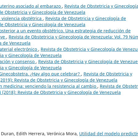
 uterino asociado al embarazo
,
Revista de Obstetricia y Ginecologí
de Obstetricia y Ginecología de Venezuela
 violencia obstétrica
,
Revista de Obstetricia y Ginecología de
de Obstetricia y Ginecología de Venezuela
sterior a un evento obstétrico. Una estrategia de reducción de
ave
,
Revista de Obstetricia y Ginecología de Venezuela: Vol. 79 Núm
ía de Venezuela
terial electrónico
,
Revista de Obstetricia y Ginecología de Venezu
cia y Ginecología de Venezuela
zación y consenso
,
Revista de Obstetricia y Ginecología de Venezue
cia y Ginecología de Venezuela
Ginecobstetra. ¿Hay algo que celebrar?
,
Revista de Obstetricia y
2019): Revista de Obstetricia y Ginecología de Venezuela
n medicina: venciendo la resistencia al cambio
,
Revista de Obstetr
 (2018): Revista de Obstetricia y Ginecología de Venezuela
z Duran, Edith Herrera, Verónica Mora,
Utilidad del modelo predicti