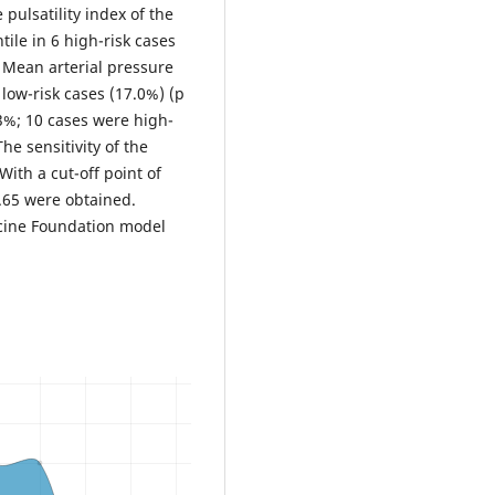
 pulsatility index of the
ile in 6 high-risk cases
. Mean arterial pressure
 low-risk cases (17.0%) (p
3%; 10 cases were high-
he sensitivity of the
ith a cut-off point of
5.65 were obtained.
icine Foundation model