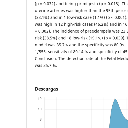
(p = 0.032) and being primigesta (p = 0.018). The
uterine arteries was higher than the 95th percent
(23.1%) and in 1 low-risk case (1.1%) (p < 0.001)
was high in 12 high-risk cases (46.2%) and in 16
= 0.002). The incidence of preeclampsia was 23.
risk (38.5%) and 18 low-risk (19.1%) (p = 0,039). T
model was 35.7% and the specificity was 80.9%. W
1/556, sensitivity of 80.14 % and specificity of 4
Conclusion: The detection rate of the Fetal Med
was 35.7 %.
Descargas