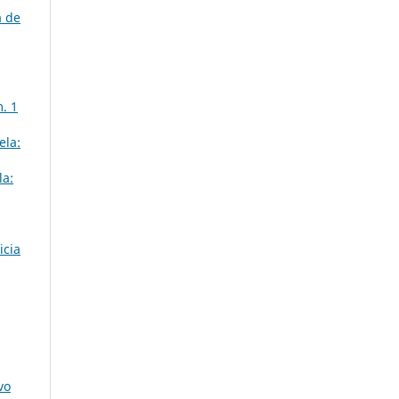
a de
. 1
ela:
la:
icia
vo