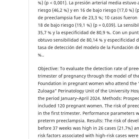
%) (p < 0,001). La presión arterial media estuvo 
riesgo (46,2 %) y en 16 de bajo riesgo (17,0 %) (p
de preeclampsia fue de 23,3 %; 10 casos fueron d
18 de bajo riesgo (19,1 %) (p = 0,039). La sensib
35,7 % y la especificidad de 80,9 %. Con un punt
obtuvo sensibilidad de 80,14 % y especificidad d
tasa de detección del modelo de la Fundación de
%..
Objective: To evaluate the detection rate of pree
trimester of pregnancy through the model of th
Foundation in pregnant women who attend the 
Zuloaga” Perinatology Unit of the University Hos
the period January–April 2024. Methods: Prospec
included 120 pregnant women. The risk of pree
in the first trimester. Performance parameters w
preterm preeclampsia. Results: The risk of dev
before 37 weeks was high in 26 cases (21.7%) an
risk factors associated with high-risk cases were