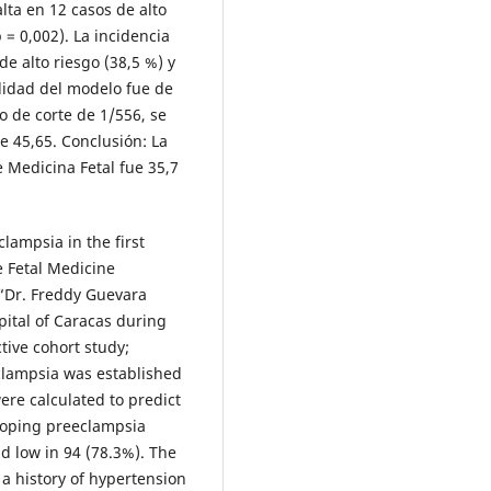
alta en 12 casos de alto
 = 0,002). La incidencia
e alto riesgo (38,5 %) y
ilidad del modelo fue de
o de corte de 1/556, se
e 45,65. Conclusión: La
 Medicina Fetal fue 35,7
clampsia in the first
e Fetal Medicine
“Dr. Freddy Guevara
pital of Caracas during
tive cohort study;
clampsia was established
ere calculated to predict
eloping preeclampsia
d low in 94 (78.3%). The
 a history of hypertension