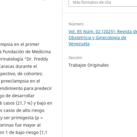
Más formatos de cita
Número
Vol. 85 Núm. 02 (2025): Revista d
Obstetricia y Ginecología de
Venezuela
ampsia en el primer
la Fundación de Medicina
Sección
rinatología “Dr. Freddy
Trabajos Originales
Caracas durante el
pectivo, de cohortes;
e preeclampsia en el
rendimiento para predecir
go de desarrollar
 casos (21,7 %) y bajo en
os casos de alto riesgo
y ser primigesta (p =
uterinas fue mayor al
en 1 de bajo riesgo (1,1