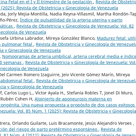
a Fetal en el I y II trimestre de la gestación
,
Revista de Obstetric
 (2025): Revista de Obstetricia y Ginecología de Venezuela
da, Jorly Mejia-Montilla, Nadia Reyna-Villasmil, Martha Rondón-Tap
eño-Pérez,
Índice de pulsatilidad de la arteria uterina y parto
máticas
,
Revista de Obstetricia y Ginecología de Venezuela: Vol. 82
inecología de Venezuela
sefa Urbina Labrador, Mireya González Blanco,
Madurez fetal: util
ia pulmonar fetal
,
Revista de Obstetricia y Ginecología de Venezuel
cia y Ginecología de Venezuela
s,
Nomogramas de arteria umbilical, arteria cerebral media e índic
 40 semanas
,
Revista de Obstetricia y Ginecología de Venezuela: Vol
Ginecología de Venezuela
 Del Carmen Romero Izaguirre, Jeiv Vicente Gómez Marín, Mireya
abdominal fetal
,
Revista de Obstetricia y Ginecología de Venezuel
icia y Ginecología de Venezuela
 Carlos Lugo L., Víctor Ayala H., Stefanía Robles T, Jonel Di Muro,
Y, Rubén Cohen H,
Aloinjerto de aponeurosis materna en
 congénita. Una nueva propuesta a propósito de dos casos exitosos
nezuela: Vol. 85 Núm. 1 (2025): Revista de Obstetricia y Ginecologí
rera, Orlando Guilarte, Luis Bracamonte, Jesús Alejandro Veroes ,
ección del riesgo de parto pretérmino espontáneo
,
Revista de
l. 82 Núm. 4 (2022): Revista de Obstetricia y Ginecología de Venez