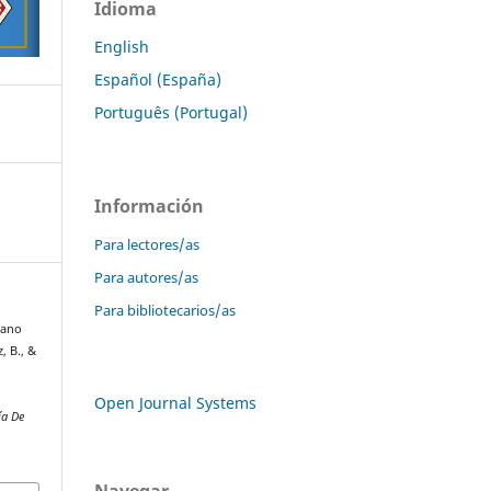
Idioma
English
Español (España)
Português (Portugal)
Información
Para lectores/as
Para autores/as
Para bibliotecarios/as
ilano
, B., &
Open Journal Systems
ía De
Navegar