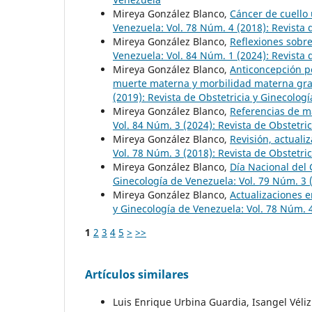
Mireya González Blanco,
Cáncer de cuello
Venezuela: Vol. 78 Núm. 4 (2018): Revista 
Mireya González Blanco,
Reflexiones sobre
Venezuela: Vol. 84 Núm. 1 (2024): Revista 
Mireya González Blanco,
Anticoncepción po
muerte materna y morbilidad materna gr
(2019): Revista de Obstetricia y Ginecolog
Mireya González Blanco,
Referencias de ma
Vol. 84 Núm. 3 (2024): Revista de Obstetri
Mireya González Blanco,
Revisión, actuali
Vol. 78 Núm. 3 (2018): Revista de Obstetri
Mireya González Blanco,
Día Nacional del 
Ginecología de Venezuela: Vol. 79 Núm. 3 (
Mireya González Blanco,
Actualizaciones e
y Ginecología de Venezuela: Vol. 78 Núm. 4
1
2
3
4
5
>
>>
Artículos similares
Luis Enrique Urbina Guardia, Isangel Véli