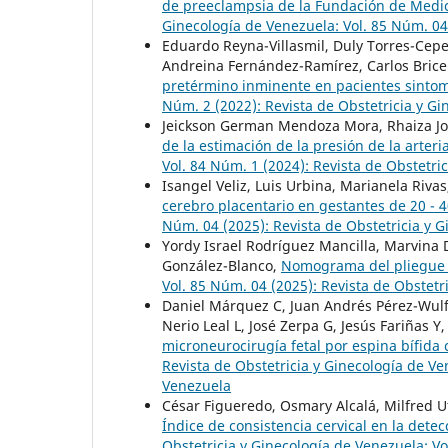
de preeclampsia de la Fundación de Medicin
Ginecología de Venezuela: Vol. 85 Núm. 04
Eduardo Reyna-Villasmil, Duly Torres-Cepe
Andreina Fernández-Ramírez, Carlos Bric
pretérmino inminente en pacientes sinto
Núm. 2 (2022): Revista de Obstetricia y G
Jeickson German Mendoza Mora, Rhaiza Jo
de la estimación de la presión de la arter
Vol. 84 Núm. 1 (2024): Revista de Obstetri
Isangel Veliz, Luis Urbina, Marianela Riva
cerebro placentario en gestantes de 20 -
Núm. 04 (2025): Revista de Obstetricia y 
Yordy Israel Rodríguez Mancilla, Marvina
González-Blanco,
Nomograma del pliegue 
Vol. 85 Núm. 04 (2025): Revista de Obstetr
Daniel Márquez C, Juan Andrés Pérez-Wulff,
Nerio Leal L, José Zerpa G, Jesús Fariñas 
microneurocirugía fetal por espina bífida
Revista de Obstetricia y Ginecología de Ve
Venezuela
César Figueredo, Osmary Alcalá, Milfred Ut
Índice de consistencia cervical en la det
Obstetricia y Ginecología de Venezuela: Vo