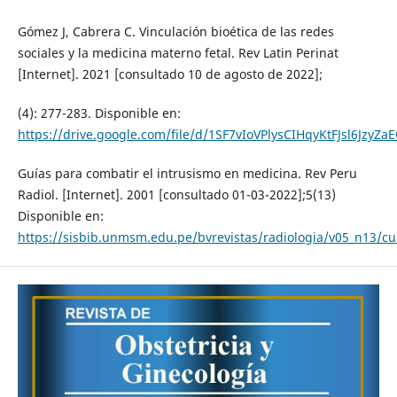
Gómez J, Cabrera C. Vinculación bioética de las redes
sociales y la medicina materno fetal. Rev Latin Perinat
[Internet]. 2021 [consultado 10 de agosto de 2022];
(4): 277-283. Disponible en:
https://drive.google.com/file/d/1SF7vIoVPlysCIHqyKtFJsl6JzyZa
Guías para combatir el intrusismo en medicina. Rev Peru
Radiol. [Internet]. 2001 [consultado 01-03-2022];5(13)
Disponible en:
https://sisbib.unmsm.edu.pe/bvrevistas/radiologia/v05_n13/cu