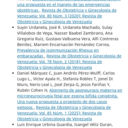
una propuesta en el manejo de las emergencias
obstétricas
,
Revista de Obstetricia y Ginecología de
Venezuela: Vol. 80 Núm. 3 (2020): Revista de
Obstetricia y Ginecología de Venezuela
Suyin Urdaneta, José R. Urdaneta Machado, Sulay
Villalobos de Vega, Nasser Baabel Zambrano, Ana
Gregoria Ruíz, Gustavo Valbuena Vera, Alfi Contreras
Benítez, Mariem Encarnación Fernández Correa,
Prevalencia de isoinmunización Rhesus en
embarazadas
,
Revista de Obstetricia y Ginecología de
Venezuela: Vol. 78 Núm. 2 (2018): Revista de
Obstetricia y Ginecología de Venezuela
Daniel Márquez C, Juan Andrés Pérez-Wulff, Carlos
Lugo L., Víctor Ayala H., Stefanía Robles T, Jonel Di
Muro, Nerio Leal L, José Zerpa G, Jesús Fariñas Y,
Rubén Cohen H,
Aloinjerto de aponeurosis materna en
microneurocirugía fetal por espina bífida congénita.
Una nueva propuesta a propósito de dos casos
exitosos
,
Revista de Obstetricia y Ginecología de
Venezuela: Vol. 85 Núm. 1 (2025): Revista de
Obstetricia y Ginecología de Venezuela
Luis Enrique Urbina Guardia, Isangel Véliz Duran,