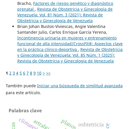
Bracho,
Factores de riesgo genético y diagnóstico
prenatal
,
Revista de Obstetricia y Ginecología de
Venezuela: Vol. 81 Núm. 3 (2021): Revista de
Obstetricia y Ginecología de Venezuela
Brian Johan Bustos-Viviescas, Angie Valentina
Santander Julio, Carlos Enrique García Yerena,
Incontinencia urinaria en mujeres y entrenamiento
funcional de alta intensidad/CrossFit®: Aspectos clave
en la práctica clínico-deportiva
,
Revista de Obstetricia
y Ginecología de Venezuela: Vol. 85 Núm. 1 (2025):
Revista de Obstetricia y Ginecología de Venezuela
1
2
3
4
5
6
7
8
9
10
>
>>
También puede
Iniciar una búsqueda de similitud avanzada
para este artículo.
Palabras clave
climaterio
artralgia
osbtetricia