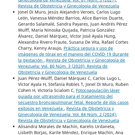
Revista de Obstetricia y Ginecología de Venezuela
Jonel Di Muro, Jesús Alejandro Veroes, Carlos Lugo
León, Vanessa Méndez Barrios, Alice Barrios Duarte,
Gerardo Salamalé, Sandra Payares, Juan Andrés Pérez
Wulff, María Ninoska Quijada, Patricia González
Álvarez, Daniel Márquez, Víctor José Ayala Hung,
Alexandra Rivero Fraute, Susana De Vita, Rafael Cortes
Charry, Kenny Araujo,
Práctica segura y uso de
imágenes de tórax en el manejo del COVID-19 durante
la gestación
,
Revista de Obstetricia y Ginecología de
Venezuela: Vol. 80 Núm. 3 (2020): Revista de
Obstetricia y Ginecología de Venezuela
Juan Pérez-Wulff, Daniel Márquez C, Carlos Lugo L,
Víctor Ayala H, Stefanía Robles T, Jonel Di Muro, Ruben
Cohen H, Victoria Scialom C,
Fotocoagulación láser
guiada por ultrasonido para el tratamiento del
secuestro broncopulmonar fetal. Reporte de dos casos
exitosos en Venezuela
,
Revista de Obstetricia y
Ginecología de Venezuela: Vol. 84 Núm. 2 (2024):
Revista de Obstetricia y Ginecología de Venezuela
Alisandra Morales de Machín, Karelis Urdaneta,
Lisbeth Borjas, Karile Méndez, Enrique Machín, Ana