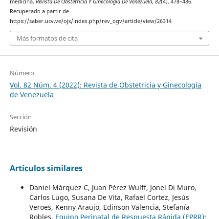
medicina.
Revista De Obstetricia Y Ginecología De Venezuela
,
82
(4), 478–486.
Recuperado a partir de
https://saber.ucv.ve/ojs/index.php/rev_ogv/article/view/26314
Más formatos de cita
Número
Vol. 82 Núm. 4 (2022): Revista de Obstetricia y Ginecología
de Venezuela
Sección
Revisión
Artículos similares
Daniel Márquez C, Juan Pérez Wulff, Jonel Di Muro,
Carlos Lugo, Susana De Vita, Rafael Cortez, Jesús
Veroes, Kenny Araujo, Edinson Valencia, Stefanía
Robles,
Equipo Perinatal de Respuesta Rápida (EPRR):