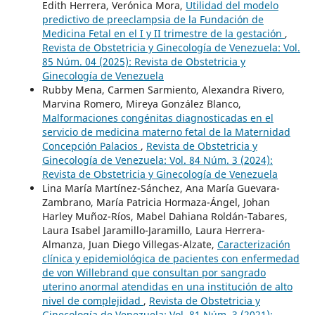
Edith Herrera, Verónica Mora,
Utilidad del modelo
predictivo de preeclampsia de la Fundación de
Medicina Fetal en el I y II trimestre de la gestación
,
Revista de Obstetricia y Ginecología de Venezuela: Vol.
85 Núm. 04 (2025): Revista de Obstetricia y
Ginecología de Venezuela
Rubby Mena, Carmen Sarmiento, Alexandra Rivero,
Marvina Romero, Mireya González Blanco,
Malformaciones congénitas diagnosticadas en el
servicio de medicina materno fetal de la Maternidad
Concepción Palacios
,
Revista de Obstetricia y
Ginecología de Venezuela: Vol. 84 Núm. 3 (2024):
Revista de Obstetricia y Ginecología de Venezuela
Lina María Martínez-Sánchez, Ana María Guevara-
Zambrano, María Patricia Hormaza-Ángel, Johan
Harley Muñoz-Ríos, Mabel Dahiana Roldán-Tabares,
Laura Isabel Jaramillo-Jaramillo, Laura Herrera-
Almanza, Juan Diego Villegas-Alzate,
Caracterización
clínica y epidemiológica de pacientes con enfermedad
de von Willebrand que consultan por sangrado
uterino anormal atendidas en una institución de alto
nivel de complejidad
,
Revista de Obstetricia y
Ginecología de Venezuela: Vol. 81 Núm. 3 (2021):