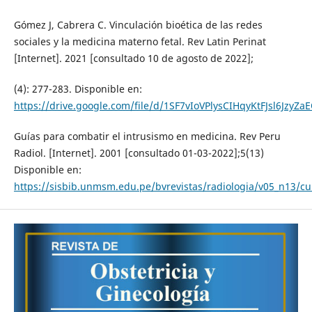
Gómez J, Cabrera C. Vinculación bioética de las redes
sociales y la medicina materno fetal. Rev Latin Perinat
[Internet]. 2021 [consultado 10 de agosto de 2022];
(4): 277-283. Disponible en:
https://drive.google.com/file/d/1SF7vIoVPlysCIHqyKtFJsl6JzyZa
Guías para combatir el intrusismo en medicina. Rev Peru
Radiol. [Internet]. 2001 [consultado 01-03-2022];5(13)
Disponible en:
https://sisbib.unmsm.edu.pe/bvrevistas/radiologia/v05_n13/cu