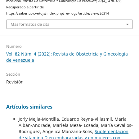
medicina.
Revista De Obstetricia Y Ginecología De Venezuela
,
82
(4), 478–486.
Recuperado a partir de
https://saber.ucv.ve/ojs/index.php/rev_ogv/article/view/26314
Más formatos de cita
Número
Vol. 82 Núm. 4 (2022): Revista de Obstetricia y Ginecología
de Venezuela
Sección
Revisión
Artículos similares
Jorly Mejia-Montilla, Eduardo Reyna-Villasmil, María
Albán-Andrade, Mariela Meza- Lozada, María Cevallos-
Rodríguez, Angélica Manzano-Solís,
Suplementación
de vitamina D en embarazadas y en mujeres con