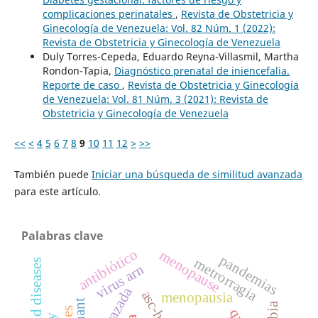
complicaciones perinatales
,
Revista de Obstetricia y
Ginecología de Venezuela: Vol. 82 Núm. 1 (2022):
Revista de Obstetricia y Ginecología de Venezuela
Duly Torres-Cepeda, Eduardo Reyna-Villasmil, Martha
Rondon-Tapia,
Diagnóstico prenatal de iniencefalia.
Reporte de caso
,
Revista de Obstetricia y Ginecología
de Venezuela: Vol. 81 Núm. 3 (2021): Revista de
Obstetricia y Ginecología de Venezuela
<<
<
4
5
6
7
8
9
10
11
12
>
>>
También puede
Iniciar una búsqueda de similitud avanzada
para este artículo.
Palabras clave
antibiótico
menopause
pandemias
metrorragia
virus arn
asc-h
menopausia