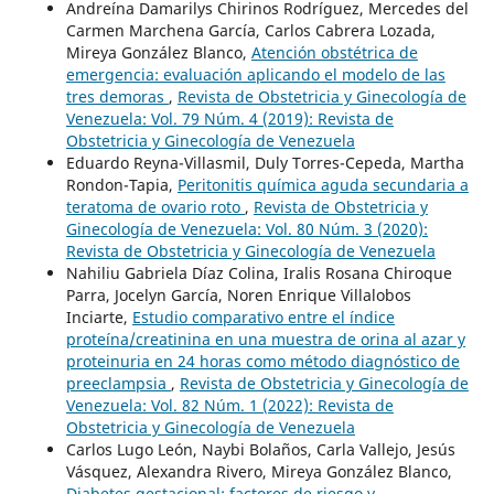
Andreína Damarilys Chirinos Rodríguez, Mercedes del
Carmen Marchena García, Carlos Cabrera Lozada,
Mireya González Blanco,
Atención obstétrica de
emergencia: evaluación aplicando el modelo de las
tres demoras
,
Revista de Obstetricia y Ginecología de
Venezuela: Vol. 79 Núm. 4 (2019): Revista de
Obstetricia y Ginecología de Venezuela
Eduardo Reyna-Villasmil, Duly Torres-Cepeda, Martha
Rondon-Tapia,
Peritonitis química aguda secundaria a
teratoma de ovario roto
,
Revista de Obstetricia y
Ginecología de Venezuela: Vol. 80 Núm. 3 (2020):
Revista de Obstetricia y Ginecología de Venezuela
Nahiliu Gabriela Díaz Colina, Iralis Rosana Chiroque
Parra, Jocelyn García, Noren Enrique Villalobos
Inciarte,
Estudio comparativo entre el índice
proteína/creatinina en una muestra de orina al azar y
proteinuria en 24 horas como método diagnóstico de
preeclampsia
,
Revista de Obstetricia y Ginecología de
Venezuela: Vol. 82 Núm. 1 (2022): Revista de
Obstetricia y Ginecología de Venezuela
Carlos Lugo León, Naybi Bolaños, Carla Vallejo, Jesús
Vásquez, Alexandra Rivero, Mireya González Blanco,
Diabetes gestacional: factores de riesgo y