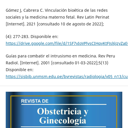
Gómez J, Cabrera C. Vinculación bioética de las redes
sociales y la medicina materno fetal. Rev Latin Perinat
[Internet]. 2021 [consultado 10 de agosto de 2022];
(4): 277-283. Disponible en:
https://drive.google.com/file/d/1SF7vIoVPlysCIHqyKtFJsl6JzyZa
Guías para combatir el intrusismo en medicina. Rev Peru
Radiol. [Internet]. 2001 [consultado 01-03-2022];5(13)
Disponible en:
https://sisbib.unmsm.edu.pe/bvrevistas/radiologia/v05_n13/cu