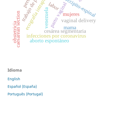
Ángulo occipito-espinal
trabajo de parto
ecografía intraparto
labor
parto vaginal
venezuela
caesarean section
mujeres
vaginal delivery
obstetricia
mama
cesárea segmentaria
infecciones por coronavirus
aborto espontáneo
Idioma
English
Español (España)
Português (Portugal)