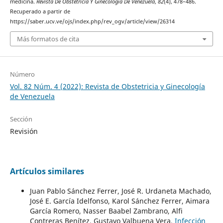
medicina.
Revista De Obstetricia Y Ginecología De Venezuela
,
82
(4), 478–486.
Recuperado a partir de
https://saber.ucv.ve/ojs/index.php/rev_ogv/article/view/26314
Más formatos de cita
Número
Vol. 82 Núm. 4 (2022): Revista de Obstetricia y Ginecología
de Venezuela
Sección
Revisión
Artículos similares
Juan Pablo Sánchez Ferrer, José R. Urdaneta Machado,
José E. García Idelfonso, Karol Sánchez Ferrer, Aimara
García Romero, Nasser Baabel Zambrano, Alfi
Contreras Benítez, Gustavo Valbuena Vera,
Infección