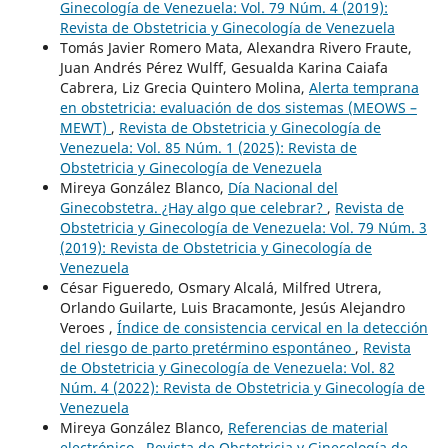
Ginecología de Venezuela: Vol. 79 Núm. 4 (2019):
Revista de Obstetricia y Ginecología de Venezuela
Tomás Javier Romero Mata, Alexandra Rivero Fraute,
Juan Andrés Pérez Wulff, Gesualda Karina Caiafa
Cabrera, Liz Grecia Quintero Molina,
Alerta temprana
en obstetricia: evaluación de dos sistemas (MEOWS –
MEWT)
,
Revista de Obstetricia y Ginecología de
Venezuela: Vol. 85 Núm. 1 (2025): Revista de
Obstetricia y Ginecología de Venezuela
Mireya González Blanco,
Día Nacional del
Ginecobstetra. ¿Hay algo que celebrar?
,
Revista de
Obstetricia y Ginecología de Venezuela: Vol. 79 Núm. 3
(2019): Revista de Obstetricia y Ginecología de
Venezuela
César Figueredo, Osmary Alcalá, Milfred Utrera,
Orlando Guilarte, Luis Bracamonte, Jesús Alejandro
Veroes ,
Índice de consistencia cervical en la detección
del riesgo de parto pretérmino espontáneo
,
Revista
de Obstetricia y Ginecología de Venezuela: Vol. 82
Núm. 4 (2022): Revista de Obstetricia y Ginecología de
Venezuela
Mireya González Blanco,
Referencias de material
electrónico
,
Revista de Obstetricia y Ginecología de