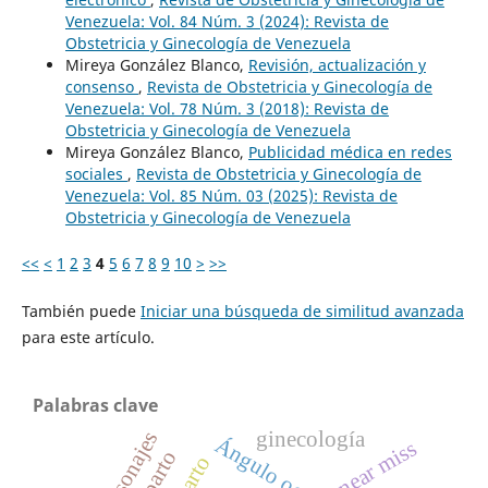
Venezuela: Vol. 84 Núm. 3 (2024): Revista de
Obstetricia y Ginecología de Venezuela
Mireya González Blanco,
Revisión, actualización y
consenso
,
Revista de Obstetricia y Ginecología de
Venezuela: Vol. 78 Núm. 3 (2018): Revista de
Obstetricia y Ginecología de Venezuela
Mireya González Blanco,
Publicidad médica en redes
sociales
,
Revista de Obstetricia y Ginecología de
Venezuela: Vol. 85 Núm. 03 (2025): Revista de
Obstetricia y Ginecología de Venezuela
<<
<
1
2
3
4
5
6
7
8
9
10
>
>>
También puede
Iniciar una búsqueda de similitud avanzada
para este artículo.
Palabras clave
ginecología
personajes
near miss