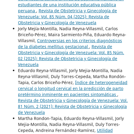
estudiantes de una institución educativa pública
peruana
,
Revista de Obstetricia y Ginecología de
Venezuela: Vol. 85 Núm. 04 (2025): Revista de
Obstetricia y Ginecología de Venezuela
Jorly Mejía-Montilla, Nadia Reyna-Villasmil, Carlos
Briceño-Pérez, Maira Sarmiento-Piña, Eduardo Reyna-
Villasmil,
Controversias en los criterios diagnósticos
de la diabetes mellitus gestacional
,
Revista de
Obstetricia y Ginecología de Venezuela: Vol. 85 Núm.
02 (2025): Revista de Obstetricia y Ginecología de
Venezuela
Eduardo Reyna-Villasmil, Jorly Mejia-Montilla, Nadia
Reyna-Villasmil, Duly Torres-Cepeda, Martha Rondón-
Tapia, Carlos Briceño-Pérez,
Índice de heterogeneidad
cervical o longitud cervical en la predicción de parto
pretérmino inminente en pacientes sintomáticas
,
Revista de Obstetricia y Ginecología de Venezuela: Vol.
81 Núm. 2 (2021): Revista de Obstetricia y Ginecología
de Venezuela
Martha Rondon-Tapia, Eduardo Reyna-Villasmil, Jorly
Mejia-Montilla, Nadia Reyna-Villasmil, Duly Torres-
Cepeda, Andreina Fernández-Ramírez,
Utilidad