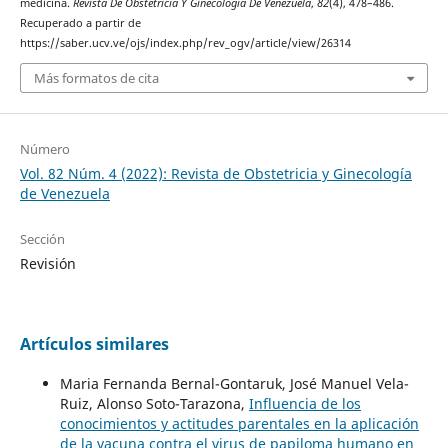
medicina.
Revista De Obstetricia Y Ginecología De Venezuela
,
82
(4), 478–486.
Recuperado a partir de
https://saber.ucv.ve/ojs/index.php/rev_ogv/article/view/26314
Más formatos de cita
Número
Vol. 82 Núm. 4 (2022): Revista de Obstetricia y Ginecología
de Venezuela
Sección
Revisión
Artículos similares
Maria Fernanda Bernal-Gontaruk, José Manuel Vela-
Ruiz, Alonso Soto-Tarazona,
Influencia de los
conocimientos y actitudes parentales en la aplicación
de la vacuna contra el virus de papiloma humano en