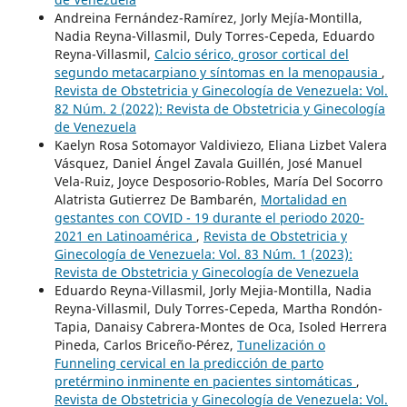
Andreina Fernández-Ramírez, Jorly Mejía-Montilla,
Nadia Reyna-Villasmil, Duly Torres-Cepeda, Eduardo
Reyna-Villasmil,
Calcio sérico, grosor cortical del
segundo metacarpiano y síntomas en la menopausia
,
Revista de Obstetricia y Ginecología de Venezuela: Vol.
82 Núm. 2 (2022): Revista de Obstetricia y Ginecología
de Venezuela
Kaelyn Rosa Sotomayor Valdiviezo, Eliana Lizbet Valera
Vásquez, Daniel Ángel Zavala Guillén, José Manuel
Vela-Ruiz, Joyce Desposorio-Robles, María Del Socorro
Alatrista Gutierrez De Bambarén,
Mortalidad en
gestantes con COVID - 19 durante el periodo 2020-
2021 en Latinoamérica
,
Revista de Obstetricia y
Ginecología de Venezuela: Vol. 83 Núm. 1 (2023):
Revista de Obstetricia y Ginecología de Venezuela
Eduardo Reyna-Villasmil, Jorly Mejia-Montilla, Nadia
Reyna-Villasmil, Duly Torres-Cepeda, Martha Rondón-
Tapia, Danaisy Cabrera-Montes de Oca, Isoled Herrera
Pineda, Carlos Briceño-Pérez,
Tunelización o
Funneling cervical en la predicción de parto
pretérmino inminente en pacientes sintomáticas
,
Revista de Obstetricia y Ginecología de Venezuela: Vol.