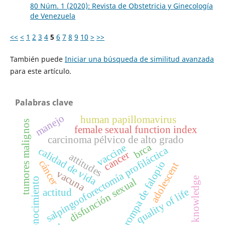
80 Núm. 1 (2020): Revista de Obstetricia y Ginecología
de Venezuela
<<
<
1
2
3
4
5
6
7
8
9
10
>
>>
También puede
Iniciar una búsqueda de similitud avanzada
para este artículo.
Palabras clave
manejo
human papillomavirus
tumores malignos
female sexual function index
carcinoma pélvico de alto grado
brca
vaccine
salpingooforectomía profiláctica
calidad de vida
cancer
attitudes
cáncer
trompa de falopio
adolescent
vacuna
knowledge
conocimiento
disfunción sexual
quality of life
actitud