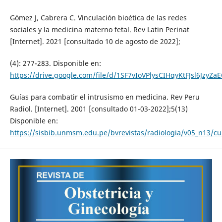
Gómez J, Cabrera C. Vinculación bioética de las redes
sociales y la medicina materno fetal. Rev Latin Perinat
[Internet]. 2021 [consultado 10 de agosto de 2022];
(4): 277-283. Disponible en:
https://drive.google.com/file/d/1SF7vIoVPlysCIHqyKtFJsl6JzyZa
Guías para combatir el intrusismo en medicina. Rev Peru
Radiol. [Internet]. 2001 [consultado 01-03-2022];5(13)
Disponible en:
https://sisbib.unmsm.edu.pe/bvrevistas/radiologia/v05_n13/cu