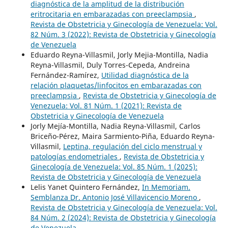
diagnóstica de la amplitud de la distribución
eritrocitaria en embarazadas con preeclampsia
,
Revista de Obstetricia y Ginecología de Venezuela: Vol.
82 Núm. 3 (2022): Revista de Obstetricia y Ginecología
de Venezuela
Eduardo Reyna-Villasmil, Jorly Mejia-Montilla, Nadia
Reyna-Villasmil, Duly Torres-Cepeda, Andreina
Fernández-Ramírez,
Utilidad diagnóstica de la
relación plaquetas/linfocitos en embarazadas con
preeclampsia
,
Revista de Obstetricia y Ginecología de
Venezuela: Vol. 81 Núm. 1 (2021): Revista de
Obstetricia y Ginecología de Venezuela
Jorly Mejía-Montilla, Nadia Reyna-Villasmil, Carlos
Briceño-Pérez, Maira Sarmiento-Piña, Eduardo Reyna-
Villasmil,
Leptina, regulación del ciclo menstrual y
patologías endometriales
,
Revista de Obstetricia y
Ginecología de Venezuela: Vol. 85 Núm. 1 (2025):
Revista de Obstetricia y Ginecología de Venezuela
Lelis Yanet Quintero Fernández,
In Memoriam.
Semblanza Dr. Antonio José Villavicencio Moreno
,
Revista de Obstetricia y Ginecología de Venezuela: Vol.
84 Núm. 2 (2024): Revista de Obstetricia y Ginecología
de Venezuela