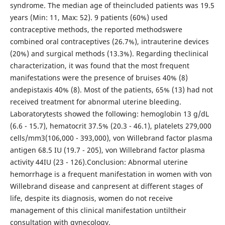
syndrome. The median age of theincluded patients was 19.5
years (Min: 11, Max: 52). 9 patients (60%) used
contraceptive methods, the reported methodswere
combined oral contraceptives (26.7%), intrauterine devices
(20%) and surgical methods (13.3%). Regarding theclinical
characterization, it was found that the most frequent
manifestations were the presence of bruises 40% (8)
andepistaxis 40% (8). Most of the patients, 65% (13) had not
received treatment for abnormal uterine bleeding.
Laboratorytests showed the following: hemoglobin 13 g/dL
(6.6 - 15.7), hematocrit 37.5% (20.3 - 46.1), platelets 279,000
cells/mm3(106,000 - 393,000), von Willebrand factor plasma
antigen 68.5 IU (19.7 - 205), von Willebrand factor plasma
activity 44IU (23 - 126).Conclusion: Abnormal uterine
hemorrhage is a frequent manifestation in women with von
Willebrand disease and canpresent at different stages of
life, despite its diagnosis, women do not receive
management of this clinical manifestation untiltheir
consultation with gynecology.