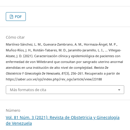
PDF
Cómo citar
Martínez-Sánchez, L. M., Guevara-Zambrano, A. M., Hormaza-Ángel, M. P.,
Muñoz-Ríos, J. H., Roldán-Tabares, M. D., Jaramillo-Jaramillo, L. I., … Villegas-
Alzate, J. D. (2021). Caracterización clínica y epidemiológica de pacientes con
enfermedad de von Willebrand que consultan por sangrado uterino anormal
atendidas en una institución de alto nivel de complejidad.
Revista De
Obstetricia Y Ginecología De Venezuela
,
81
(3), 256–261. Recuperado a partir de
https://saber.ucv.ve/ojs/index.php/rev_ogv/article/view/23188
Más formatos de cita
Número
Vol. 81 Núm. 3 (2021): Revista de Obstetricia y Ginecología
de Venezuela