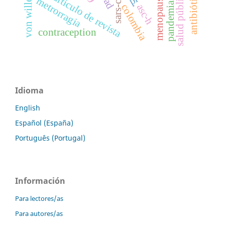
sars-cov-2
antibiótico
salud pública
articulo de revista
menopause
metrorragia
pandemias
asc-h
colombia
contraception
Idioma
English
Español (España)
Português (Portugal)
Información
Para lectores/as
Para autores/as