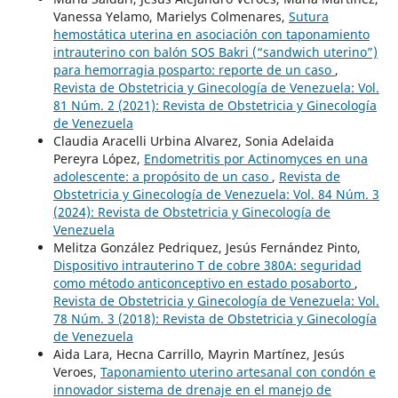
Vanessa Yelamo, Marielys Colmenares,
Sutura
hemostática uterina en asociación con taponamiento
intrauterino con balón SOS Bakri (“sandwich uterino”)
para hemorragia posparto: reporte de un caso
,
Revista de Obstetricia y Ginecología de Venezuela: Vol.
81 Núm. 2 (2021): Revista de Obstetricia y Ginecología
de Venezuela
Claudia Aracelli Urbina Alvarez, Sonia Adelaida
Pereyra López,
Endometritis por Actinomyces en una
adolescente: a propósito de un caso
,
Revista de
Obstetricia y Ginecología de Venezuela: Vol. 84 Núm. 3
(2024): Revista de Obstetricia y Ginecología de
Venezuela
Melitza González Pedriquez, Jesús Fernández Pinto,
Dispositivo intrauterino T de cobre 380A: seguridad
como método anticonceptivo en estado posaborto
,
Revista de Obstetricia y Ginecología de Venezuela: Vol.
78 Núm. 3 (2018): Revista de Obstetricia y Ginecología
de Venezuela
Aida Lara, Hecna Carrillo, Mayrin Martínez, Jesús
Veroes,
Taponamiento uterino artesanal con condón e
innovador sistema de drenaje en el manejo de