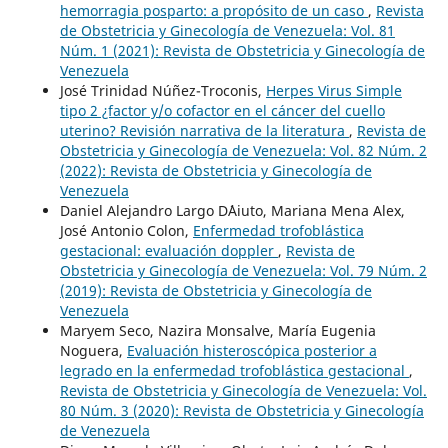
hemorragia posparto: a propósito de un caso
,
Revista
de Obstetricia y Ginecología de Venezuela: Vol. 81
Núm. 1 (2021): Revista de Obstetricia y Ginecología de
Venezuela
José Trinidad Núñez-Troconis,
Herpes Virus Simple
tipo 2 ¿factor y/o cofactor en el cáncer del cuello
uterino? Revisión narrativa de la literatura
,
Revista de
Obstetricia y Ginecología de Venezuela: Vol. 82 Núm. 2
(2022): Revista de Obstetricia y Ginecología de
Venezuela
Daniel Alejandro Largo D´Aiuto, Mariana Mena Alex,
José Antonio Colon,
Enfermedad trofoblástica
gestacional: evaluación doppler
,
Revista de
Obstetricia y Ginecología de Venezuela: Vol. 79 Núm. 2
(2019): Revista de Obstetricia y Ginecología de
Venezuela
Maryem Seco, Nazira Monsalve, María Eugenia
Noguera,
Evaluación histeroscópica posterior a
legrado en la enfermedad trofoblástica gestacional
,
Revista de Obstetricia y Ginecología de Venezuela: Vol.
80 Núm. 3 (2020): Revista de Obstetricia y Ginecología
de Venezuela