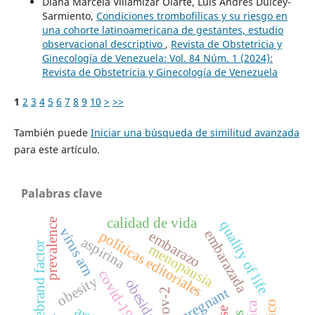
Diana Marcela Villamizar Olarte, Luis Andrés Dulcey-
Sarmiento,
Condiciones trombofilicas y su riesgo en
una cohorte latinoamericana de gestantes, estudio
observacional descriptivo
,
Revista de Obstetricia y
Ginecología de Venezuela: Vol. 84 Núm. 1 (2024):
Revista de Obstetricia y Ginecología de Venezuela
1
2
3
4
5
6
7
8
9
10
>
>>
También puede
Iniciar una búsqueda de similitud avanzada
para este artículo.
Palabras clave
calidad de vida
prevalence
quality of life
virus arn
embarazada
políticas editoriales
embarazo
aspirina
von willebrand factor
menopausia
covid-19
obesity
obesidad
pregnant