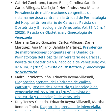
Gabriel Zambrano, Lucero Bello, Carolina Sandó,
Carlos Villegas, María José Hernández, Ana Milano,
Prevalencia de malformaciones congénitas del
sistema nervioso central en la Unidad de Perinatología
del Hospital Universitario de Caracas
,
Revista de
Obstetricia y Ginecología de Venezuela: Vol. 85 Núm. 1
(2025): Revista de Obstetricia y Ginecología de
Venezuela
Mariana Castro González, Carlos Villegas, Daniel
Márquez, Ana Milano, Bahilda Martínez,
Prevalencia
de malformaciones congénitas en la Unidad de
Perinatología del Hospital Universitario de Caracas
,
Revista de Obstetricia y Ginecología de Venezuela: Vol.
82 Núm. 2 (2022): Revista de Obstetricia y Ginecología
de Venezuela
Maira Sarmiento Piña, Eduardo Reyna-Villasmil,
Diagnóstico prenatal del síndrome de Walker-
Warburg
,
Revista de Obstetricia y Ginecología de
Venezuela: Vol. 85 Núm. 03 (2025): Revista de
Obstetricia y Ginecología de Venezuela
Duly Torres-Cepeda, Eduardo Reyna-Villasmil, Martha
Rondon-Tapia,
Diagnóstico prenatal de iniencefalia.