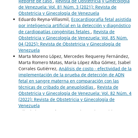
Reporte de caso
,
Revista de Obstetricia y Ginecología
de Venezuela: Vol. 81 Núm. 3 (2021): Revista de
Obstetricia y Ginecología de Venezuela
Eduardo Reyna-Villasmil,
Ecocardiografía fetal asistida
por inteligencia artificial en la detección y diagnóstico
de cardiopatías congénitas fetales
,
Revista de
Obstetricia y Ginecología de Venezuela: Vol. 85 Núm.
04 (2025): Revista de Obstetricia y Ginecología de
Venezuela
Marta Moreno López, Mercedes Requerey Fernández,
Marta Romero Matas, María López Alba Gómez, Isabel
Corrales Gutiérrez,
Análisis de costo - efectividad de la
implementación de la prueba de detección de ADN
fetal en sangre materna en comparación con las
técnicas de cribado de aneuploidías
,
Revista de
Obstetricia y Ginecología de Venezuela: Vol. 82 Núm. 4
(2022): Revista de Obstetricia y Ginecología de
Venezuela
Julia de la Hoz Suárez, Manuel Pantoja Garrido, Sara
Rojo Novo, Marta Moreno López, Antonio Carrasco
Gallego, Álvaro Gutiérrez Domingo,
Miofibroma
solitario congénito en glúteo fetal. Diagnóstico
diferencial prenatal de las tumoraciones placentarias