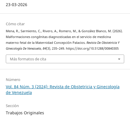
23-03-2026
Cómo citar
Mena, R., Sarmiento, C., Rivero, A., Romero, M., & González Blanco, M. (2026).
Malformaciones congénitas diagnosticadas en el servicio de medicina
materno fetal de la Maternidad Concepción Palacios.
Revista De Obstetricia Y
Ginecología De Venezuela
,
84
(3), 235–249. https://doi.org/10.51288/00840305
Más formatos de cita
Número
Vol. 84 Núm. 3 (2024): Revista de Obstetricia y Ginecología
de Venezuela
Sección
Trabajos Originales