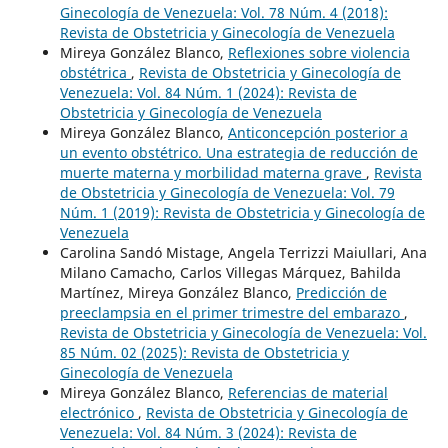
Ginecología de Venezuela: Vol. 78 Núm. 4 (2018):
Revista de Obstetricia y Ginecología de Venezuela
Mireya González Blanco,
Reflexiones sobre violencia
obstétrica
,
Revista de Obstetricia y Ginecología de
Venezuela: Vol. 84 Núm. 1 (2024): Revista de
Obstetricia y Ginecología de Venezuela
Mireya González Blanco,
Anticoncepción posterior a
un evento obstétrico. Una estrategia de reducción de
muerte materna y morbilidad materna grave
,
Revista
de Obstetricia y Ginecología de Venezuela: Vol. 79
Núm. 1 (2019): Revista de Obstetricia y Ginecología de
Venezuela
Carolina Sandó Mistage, Angela Terrizzi Maiullari, Ana
Milano Camacho, Carlos Villegas Márquez, Bahilda
Martínez, Mireya González Blanco,
Predicción de
preeclampsia en el primer trimestre del embarazo
,
Revista de Obstetricia y Ginecología de Venezuela: Vol.
85 Núm. 02 (2025): Revista de Obstetricia y
Ginecología de Venezuela
Mireya González Blanco,
Referencias de material
electrónico
,
Revista de Obstetricia y Ginecología de
Venezuela: Vol. 84 Núm. 3 (2024): Revista de