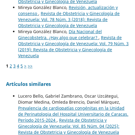
Obstetricia y Ginecología de Venezuela
Mireya González Blanco,
Revisión, actualización y
consenso
,
Revista de Obstetricia y Ginecología de
Venezuela: Vol. 78 Núm. 3 (2018): Revista de
Obstetricia y Ginecología de Venezuela
Mireya González Blanco,
Día Nacional del
Ginecobstetra. ¿Hay algo que celebrar?
,
Revista de
Obstetricia y Ginecología de Venezuela: Vol. 79 Núm. 3
(2019): Revista de Obstetricia y Ginecología de
Venezuela
1
2
3
4
5
>
>>
Artículos similares
Lucero Bello, Gabriel Zambrano, Oscar Uzcátegui,
Diomar Medina, Omleda Brencio, Daniel Márquez,
Prevalencia de cardiopatías congénitas en la Unidad
de Perinatologia del Hospital Universitario de Caracas.
Período 2015-2024
,
Revista de Obstetricia y
Ginecología de Venezuela: Vol. 85 Núm. 04 (2025):
Revista de Obstetricia y Ginecología de Venezuela