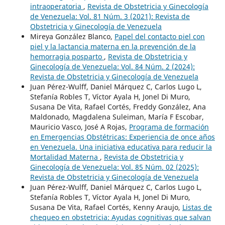
intraoperatoria
,
Revista de Obstetricia y Ginecología
de Venezuela: Vol. 81 Núm. 3 (2021): Revista de
Obstetricia y Ginecología de Venezuela
Mireya González Blanco,
Papel del contacto piel con
piel y la lactancia materna en la prevención de la
hemorragia posparto
,
Revista de Obstetricia y
Ginecología de Venezuela: Vol. 84 Núm. 2 (2024):
Revista de Obstetricia y Ginecología de Venezuela
Juan Pérez-Wulff, Daniel Márquez C, Carlos Lugo L,
Stefanía Robles T, Víctor Ayala H, Jonel Di Muro,
Susana De Vita, Rafael Cortés, Freddy González, Ana
Maldonado, Magdalena Suleiman, María F Escobar,
Mauricio Vasco, José A Rojas,
Programa de formación
en Emergencias Obstétricas: Experiencia de once años
en Venezuela. Una iniciativa educativa para reducir la
Mortalidad Materna
,
Revista de Obstetricia y
Ginecología de Venezuela: Vol. 85 Núm. 02 (2025):
Revista de Obstetricia y Ginecología de Venezuela
Juan Pérez-Wulff, Daniel Márquez C, Carlos Lugo L,
Stefanía Robles T, Víctor Ayala H, Jonel Di Muro,
Susana De Vita, Rafael Cortés, Kenny Araujo,
Listas de
chequeo en obstetricia: Ayudas cognitivas que salvan