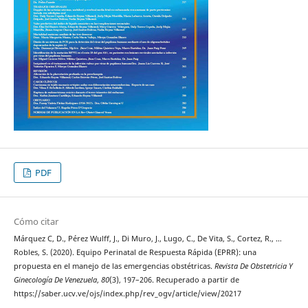
PDF
Cómo citar
Márquez C, D., Pérez Wulff, J., Di Muro, J., Lugo, C., De Vita, S., Cortez, R., …
Robles, S. (2020). Equipo Perinatal de Respuesta Rápida (EPRR): una
propuesta en el manejo de las emergencias obstétricas.
Revista De Obstetricia Y
Ginecología De Venezuela
,
80
(3), 197–206. Recuperado a partir de
https://saber.ucv.ve/ojs/index.php/rev_ogv/article/view/20217