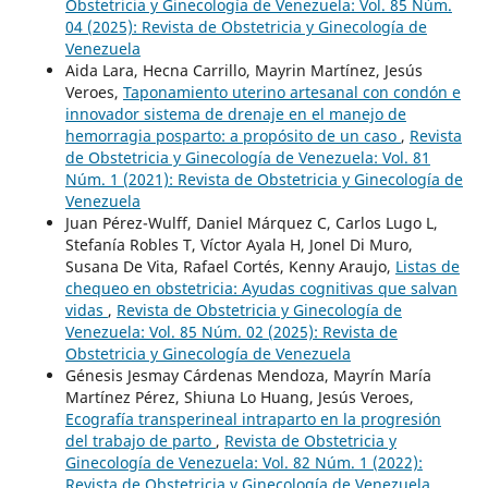
Obstetricia y Ginecología de Venezuela: Vol. 85 Núm.
04 (2025): Revista de Obstetricia y Ginecología de
Venezuela
Aida Lara, Hecna Carrillo, Mayrin Martínez, Jesús
Veroes,
Taponamiento uterino artesanal con condón e
innovador sistema de drenaje en el manejo de
hemorragia posparto: a propósito de un caso
,
Revista
de Obstetricia y Ginecología de Venezuela: Vol. 81
Núm. 1 (2021): Revista de Obstetricia y Ginecología de
Venezuela
Juan Pérez-Wulff, Daniel Márquez C, Carlos Lugo L,
Stefanía Robles T, Víctor Ayala H, Jonel Di Muro,
Susana De Vita, Rafael Cortés, Kenny Araujo,
Listas de
chequeo en obstetricia: Ayudas cognitivas que salvan
vidas
,
Revista de Obstetricia y Ginecología de
Venezuela: Vol. 85 Núm. 02 (2025): Revista de
Obstetricia y Ginecología de Venezuela
Génesis Jesmay Cárdenas Mendoza, Mayrín María
Martínez Pérez, Shiuna Lo Huang, Jesús Veroes,
Ecografía transperineal intraparto en la progresión
del trabajo de parto
,
Revista de Obstetricia y
Ginecología de Venezuela: Vol. 82 Núm. 1 (2022):
Revista de Obstetricia y Ginecología de Venezuela