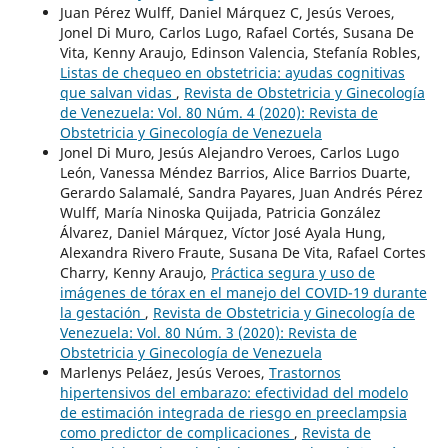
Juan Pérez Wulff, Daniel Márquez C, Jesús Veroes,
Jonel Di Muro, Carlos Lugo, Rafael Cortés, Susana De
Vita, Kenny Araujo, Edinson Valencia, Stefanía Robles,
Listas de chequeo en obstetricia: ayudas cognitivas
que salvan vidas
,
Revista de Obstetricia y Ginecología
de Venezuela: Vol. 80 Núm. 4 (2020): Revista de
Obstetricia y Ginecología de Venezuela
Jonel Di Muro, Jesús Alejandro Veroes, Carlos Lugo
León, Vanessa Méndez Barrios, Alice Barrios Duarte,
Gerardo Salamalé, Sandra Payares, Juan Andrés Pérez
Wulff, María Ninoska Quijada, Patricia González
Álvarez, Daniel Márquez, Víctor José Ayala Hung,
Alexandra Rivero Fraute, Susana De Vita, Rafael Cortes
Charry, Kenny Araujo,
Práctica segura y uso de
imágenes de tórax en el manejo del COVID-19 durante
la gestación
,
Revista de Obstetricia y Ginecología de
Venezuela: Vol. 80 Núm. 3 (2020): Revista de
Obstetricia y Ginecología de Venezuela
Marlenys Peláez, Jesús Veroes,
Trastornos
hipertensivos del embarazo: efectividad del modelo
de estimación integrada de riesgo en preeclampsia
como predictor de complicaciones
,
Revista de