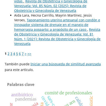
vidas
,
Revista de Obstetricia y Ginecología de
Venezuela: Vol. 85 Núm. 02 (2025): Revista de
Obstetricia y Ginecología de Venezuela
Aida Lara, Hecna Carrillo, Mayrin Martínez, Jesús
Veroes,
Taponamiento uterino artesanal con condón e
innovador sistema de drenaje en el manejo de
hemorragia posparto: a propósito de un caso
,
Revista
de Obstetricia y Ginecología de Venezuela: Vol. 81
Núm. 1 (2021): Revista de Obstetricia y Ginecología de
Venezuela
1
2
3
4
5
6
7
>
>>
También puede
Iniciar una búsqueda de similitud avanzada
para este artículo.
Palabras clave
comité de profesionales
antibiótico
sars-cov-2
covid-19
antibiotic
pandemias
virus arn