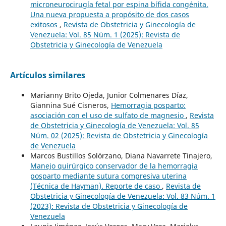
microneurocirugía fetal por espina bífida congénita.
Una nueva propuesta a propósito de dos casos
exitosos
,
Revista de Obstetricia y Ginecología de
Venezuela: Vol. 85 Núm. 1 (2025): Revista de
Obstetricia y Ginecología de Venezuela
Artículos similares
Marianny Brito Ojeda, Junior Colmenares Díaz,
Giannina Sué Cisneros,
Hemorragia posparto:
asociación con el uso de sulfato de magnesio
,
Revista
de Obstetricia y Ginecología de Venezuela: Vol. 85
Núm. 02 (2025): Revista de Obstetricia y Ginecología
de Venezuela
Marcos Bustillos Solórzano, Diana Navarrete Tinajero,
Manejo quirúrgico conservador de la hemorragia
posparto mediante sutura compresiva uterina
(Técnica de Hayman). Reporte de caso
,
Revista de
Obstetricia y Ginecología de Venezuela: Vol. 83 Núm. 1
(2023): Revista de Obstetricia y Ginecología de
Venezuela