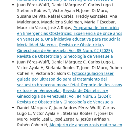
Juan Pérez-Wulff, Daniel Márquez C, Carlos Lugo L,
Stefanía Robles T, Víctor Ayala H, Jonel Di Muro,
Susana De Vita, Rafael Cortés, Freddy González, Ana
Maldonado, Magdalena Suleiman, María F Escobar,
Mauricio Vasco, José A Rojas,
Programa de formación
en Emergencias Obstétricas: Experiencia de once años
en Venezuela. Una iniciativa educativa para reducir la
Mortalidad Materna
,
Revista de Obstetricia y
Ginecología de Venezuela: Vol. 85 Núm. 02 (2025):
Revista de Obstetricia y Ginecología de Venezuela
Juan Pérez-Wulff, Daniel Márquez C, Carlos Lugo L,
Víctor Ayala H, Stefanía Robles T, Jonel Di Muro, Ruben
Cohen H, Victoria Scialom C,
Fotocoagulación láser
guiada por ultrasonido para el tratamiento del
secuestro broncopulmonar fetal. Reporte de dos casos
exitosos en Venezuela
,
Revista de Obstetricia y
Ginecología de Venezuela: Vol. 84 Núm. 2 (2024):
Revista de Obstetricia y Ginecología de Venezuela
Daniel Márquez C, Juan Andrés Pérez-Wulff, Carlos
Lugo L., Víctor Ayala H., Stefanía Robles T, Jonel Di
Muro, Nerio Leal L, José Zerpa G, Jesús Fariñas Y,
Rubén Cohen H,
Aloinjerto de aponeurosis materna en