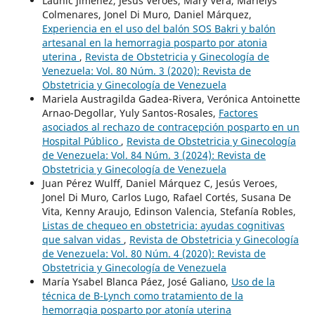
Launic Jiménez, Jesús Veroes, Mary Vera, Marielys
Colmenares, Jonel Di Muro, Daniel Márquez,
Experiencia en el uso del balón SOS Bakri y balón
artesanal en la hemorragia posparto por atonia
uterina
,
Revista de Obstetricia y Ginecología de
Venezuela: Vol. 80 Núm. 3 (2020): Revista de
Obstetricia y Ginecología de Venezuela
Mariela Austragilda Gadea-Rivera, Verónica Antoinette
Arnao-Degollar, Yuly Santos-Rosales,
Factores
asociados al rechazo de contracepción posparto en un
Hospital Público
,
Revista de Obstetricia y Ginecología
de Venezuela: Vol. 84 Núm. 3 (2024): Revista de
Obstetricia y Ginecología de Venezuela
Juan Pérez Wulff, Daniel Márquez C, Jesús Veroes,
Jonel Di Muro, Carlos Lugo, Rafael Cortés, Susana De
Vita, Kenny Araujo, Edinson Valencia, Stefanía Robles,
Listas de chequeo en obstetricia: ayudas cognitivas
que salvan vidas
,
Revista de Obstetricia y Ginecología
de Venezuela: Vol. 80 Núm. 4 (2020): Revista de
Obstetricia y Ginecología de Venezuela
María Ysabel Blanca Páez, José Galiano,
Uso de la
técnica de B-Lynch como tratamiento de la
hemorragia posparto por atonía uterina