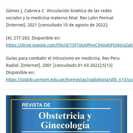
Gómez J, Cabrera C. Vinculación bioética de las redes
sociales y la medicina materno fetal. Rev Latin Perinat
[Internet]. 2021 [consultado 10 de agosto de 2022];
(4): 277-283. Disponible en:
https://drive.google.com/file/d/1SF7vIoVPlysCIHqyKtFJsl6JzyZa
Guías para combatir el intrusismo en medicina. Rev Peru
Radiol. [Internet]. 2001 [consultado 01-03-2022];5(13)
Disponible en:
https://sisbib.unmsm.edu.pe/bvrevistas/radiologia/v05_n13/cu