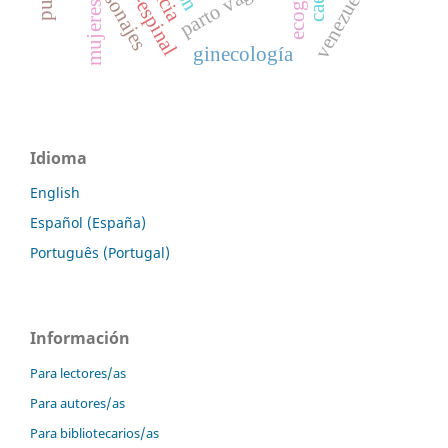
personajes
parto vaginal
venezuela
mujeres
ginecología
Idioma
English
Español (España)
Português (Portugal)
Información
Para lectores/as
Para autores/as
Para bibliotecarios/as