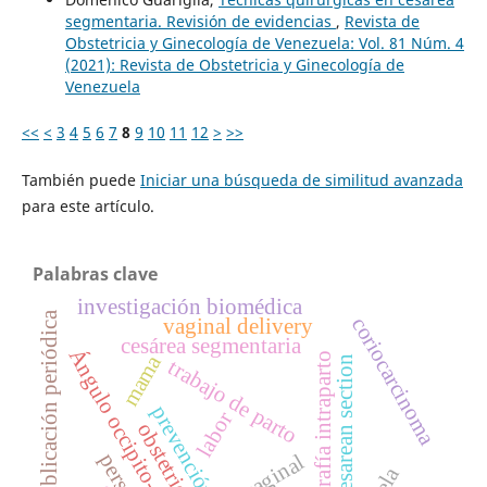
segmentaria. Revisión de evidencias
,
Revista de
Obstetricia y Ginecología de Venezuela: Vol. 81 Núm. 4
(2021): Revista de Obstetricia y Ginecología de
Venezuela
<<
<
3
4
5
6
7
8
9
10
11
12
>
>>
También puede
Iniciar una búsqueda de similitud avanzada
para este artículo.
Palabras clave
investigación biomédica
publicación periódica
coriocarcinoma
vaginal delivery
cesárea segmentaria
Ángulo occipito-espinal
mama
ecografía intraparto
caesarean section
trabajo de parto
prevención
labor
obstetricia