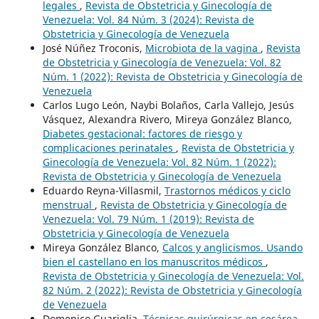
legales
,
Revista de Obstetricia y Ginecología de
Venezuela: Vol. 84 Núm. 3 (2024): Revista de
Obstetricia y Ginecología de Venezuela
José Núñez Troconis,
Microbiota de la vagina
,
Revista
de Obstetricia y Ginecología de Venezuela: Vol. 82
Núm. 1 (2022): Revista de Obstetricia y Ginecología de
Venezuela
Carlos Lugo León, Naybi Bolaños, Carla Vallejo, Jesús
Vásquez, Alexandra Rivero, Mireya González Blanco,
Diabetes gestacional: factores de riesgo y
complicaciones perinatales
,
Revista de Obstetricia y
Ginecología de Venezuela: Vol. 82 Núm. 1 (2022):
Revista de Obstetricia y Ginecología de Venezuela
Eduardo Reyna-Villasmil,
Trastornos médicos y ciclo
menstrual
,
Revista de Obstetricia y Ginecología de
Venezuela: Vol. 79 Núm. 1 (2019): Revista de
Obstetricia y Ginecología de Venezuela
Mireya González Blanco,
Calcos y anglicismos. Usando
bien el castellano en los manuscritos médicos
,
Revista de Obstetricia y Ginecología de Venezuela: Vol.
82 Núm. 2 (2022): Revista de Obstetricia y Ginecología
de Venezuela
Domenico Guariglia,
Técnicas quirúrgicas en cesárea