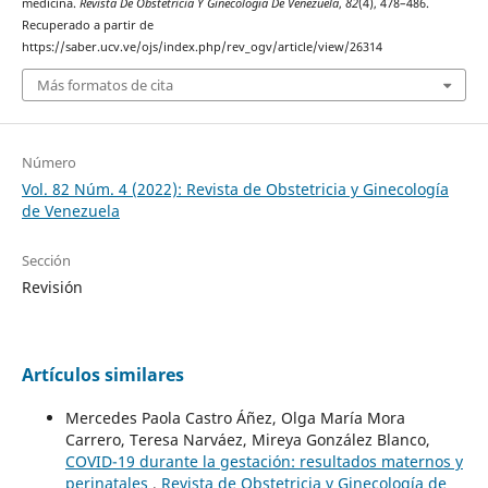
medicina.
Revista De Obstetricia Y Ginecología De Venezuela
,
82
(4), 478–486.
Recuperado a partir de
https://saber.ucv.ve/ojs/index.php/rev_ogv/article/view/26314
Más formatos de cita
Número
Vol. 82 Núm. 4 (2022): Revista de Obstetricia y Ginecología
de Venezuela
Sección
Revisión
Artículos similares
Mercedes Paola Castro Áñez, Olga María Mora
Carrero, Teresa Narváez, Mireya González Blanco,
COVID-19 durante la gestación: resultados maternos y
perinatales
,
Revista de Obstetricia y Ginecología de