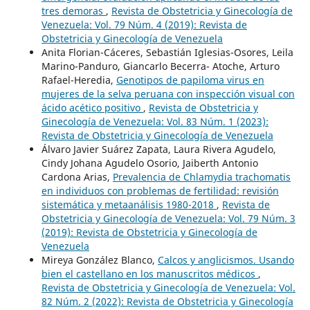
tres demoras
,
Revista de Obstetricia y Ginecología de
Venezuela: Vol. 79 Núm. 4 (2019): Revista de
Obstetricia y Ginecología de Venezuela
Anita Florian-Cáceres, Sebastián Iglesias-Osores, Leila
Marino-Panduro, Giancarlo Becerra- Atoche, Arturo
Rafael-Heredia,
Genotipos de papiloma virus en
mujeres de la selva peruana con inspección visual con
ácido acético positivo
,
Revista de Obstetricia y
Ginecología de Venezuela: Vol. 83 Núm. 1 (2023):
Revista de Obstetricia y Ginecología de Venezuela
Álvaro Javier Suárez Zapata, Laura Rivera Agudelo,
Cindy Johana Agudelo Osorio, Jaiberth Antonio
Cardona Arias,
Prevalencia de Chlamydia trachomatis
en individuos con problemas de fertilidad: revisión
sistemática y metaanálisis 1980-2018
,
Revista de
Obstetricia y Ginecología de Venezuela: Vol. 79 Núm. 3
(2019): Revista de Obstetricia y Ginecología de
Venezuela
Mireya González Blanco,
Calcos y anglicismos. Usando
bien el castellano en los manuscritos médicos
,
Revista de Obstetricia y Ginecología de Venezuela: Vol.
82 Núm. 2 (2022): Revista de Obstetricia y Ginecología