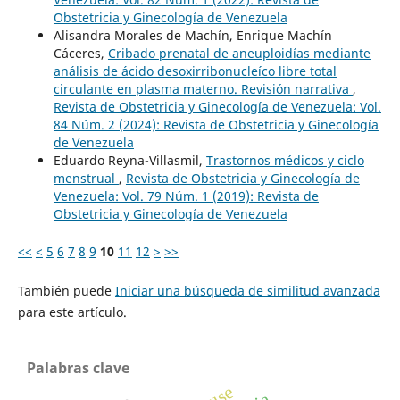
Obstetricia y Ginecología de Venezuela
Alisandra Morales de Machín, Enrique Machín
Cáceres,
Cribado prenatal de aneuploidías mediante
análisis de ácido desoxirribonucleíco libre total
circulante en plasma materno. Revisión narrativa
,
Revista de Obstetricia y Ginecología de Venezuela: Vol.
84 Núm. 2 (2024): Revista de Obstetricia y Ginecología
de Venezuela
Eduardo Reyna-Villasmil,
Trastornos médicos y ciclo
menstrual
,
Revista de Obstetricia y Ginecología de
Venezuela: Vol. 79 Núm. 1 (2019): Revista de
Obstetricia y Ginecología de Venezuela
<<
<
5
6
7
8
9
10
11
12
>
>>
También puede
Iniciar una búsqueda de similitud avanzada
para este artículo.
Palabras clave