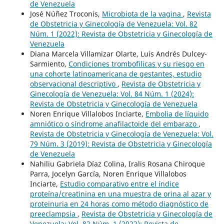
de Venezuela
José Núñez Troconis,
Microbiota de la vagina
,
Revista
de Obstetricia y Ginecología de Venezuela: Vol. 82
Núm. 1 (2022): Revista de Obstetricia y Ginecología de
Venezuela
Diana Marcela Villamizar Olarte, Luis Andrés Dulcey-
Sarmiento,
Condiciones trombofilicas y su riesgo en
una cohorte latinoamericana de gestantes, estudio
observacional descriptivo
,
Revista de Obstetricia y
Ginecología de Venezuela: Vol. 84 Núm. 1 (2024):
Revista de Obstetricia y Ginecología de Venezuela
Noren Enrique Villalobos Inciarte,
Embolia de líquido
amniótico o síndrome anafilactoide del embarazo
,
Revista de Obstetricia y Ginecología de Venezuela: Vol.
79 Núm. 3 (2019): Revista de Obstetricia y Ginecología
de Venezuela
Nahiliu Gabriela Díaz Colina, Iralis Rosana Chiroque
Parra, Jocelyn García, Noren Enrique Villalobos
Inciarte,
Estudio comparativo entre el índice
proteína/creatinina en una muestra de orina al azar y
proteinuria en 24 horas como método diagnóstico de
preeclampsia
,
Revista de Obstetricia y Ginecología de
Venezuela: Vol. 82 Núm. 1 (2022): Revista de