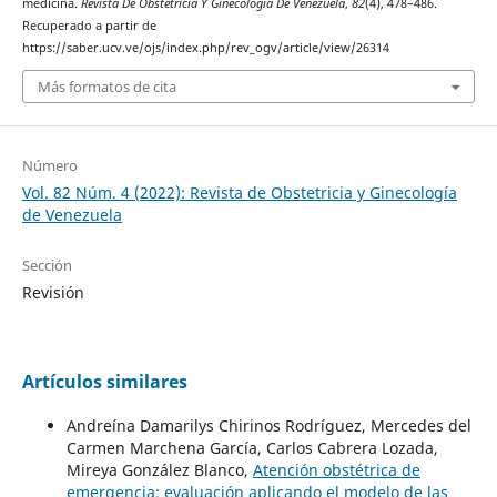
medicina.
Revista De Obstetricia Y Ginecología De Venezuela
,
82
(4), 478–486.
Recuperado a partir de
https://saber.ucv.ve/ojs/index.php/rev_ogv/article/view/26314
Más formatos de cita
Número
Vol. 82 Núm. 4 (2022): Revista de Obstetricia y Ginecología
de Venezuela
Sección
Revisión
Artículos similares
Andreína Damarilys Chirinos Rodríguez, Mercedes del
Carmen Marchena García, Carlos Cabrera Lozada,
Mireya González Blanco,
Atención obstétrica de
emergencia: evaluación aplicando el modelo de las