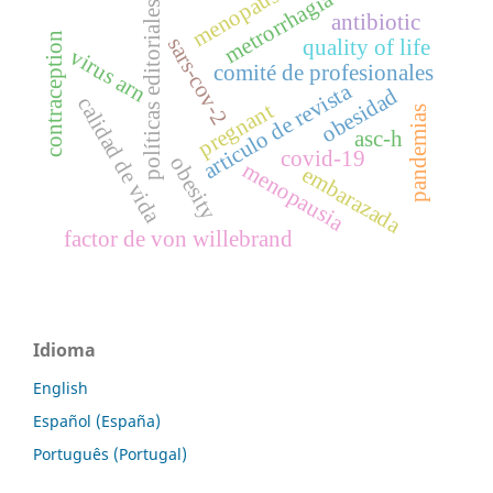
menopause
metrorrhagia
políticas editoriales
antibiotic
contraception
sars-cov-2
quality of life
virus arn
comité de profesionales
articulo de revista
obesidad
calidad de vida
pregnant
pandemias
asc-h
covid-19
obesity
menopausia
embarazada
factor de von willebrand
Idioma
English
Español (España)
Português (Portugal)