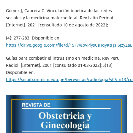
Gómez J, Cabrera C. Vinculación bioética de las redes
sociales y la medicina materno fetal. Rev Latin Perinat
[Internet]. 2021 [consultado 10 de agosto de 2022];
(4): 277-283. Disponible en:
https://drive.google.com/file/d/1SF7vIoVPlysCIHqyKtFJsl6JzyZa
Guías para combatir el intrusismo en medicina. Rev Peru
Radiol. [Internet]. 2001 [consultado 01-03-2022];5(13)
Disponible en:
https://sisbib.unmsm.edu.pe/bvrevistas/radiologia/v05_n13/cu