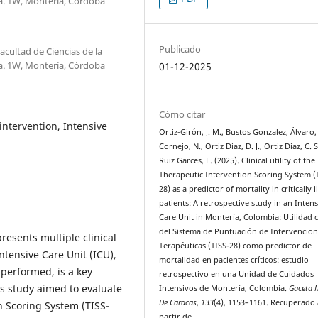
a. 1W, Montería, Córdoba
Publicado
acultad de Ciencias de la
a. 1W, Montería, Córdoba
01-12-2025
Cómo citar
intervention, Intensive
Ortiz-Girón, J. M., Bustos Gonzalez, Álvaro,
Cornejo, N., Ortiz Diaz, D. J., Ortiz Diaz, C. S
Ruiz Garces, L. (2025). Clinical utility of the
Therapeutic Intervention Scoring System (
28) as a predictor of mortality in critically il
patients: A retrospective study in an Intens
Care Unit in Montería, Colombia: Utilidad c
del Sistema de Puntuación de Intervencio
epresents multiple clinical
Terapéuticas (TISS-28) como predictor de
ntensive Care Unit (ICU),
mortalidad en pacientes críticos: estudio
 performed, is a key
retrospectivo en una Unidad de Cuidados
is study aimed to evaluate
Intensivos de Montería, Colombia.
Gaceta 
De Caracas
,
133
(4), 1153–1161. Recuperado 
on Scoring System (TISS-
partir de