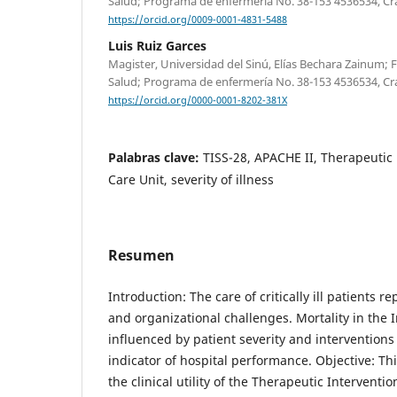
Salud; Programa de enfermería No. 38-153 4536534, Cr
https://orcid.org/0009-0001-4831-5488
Luis Ruiz Garces
Magister, Universidad del Sinú, Elías Bechara Zainum; F
Salud; Programa de enfermería No. 38-153 4536534, Cr
https://orcid.org/0000-0001-8202-381X
Palabras clave:
TISS-28, APACHE II, Therapeutic 
Care Unit, severity of illness
Resumen
Introduction: The care of critically ill patients r
and organizational challenges. Mortality in the I
influenced by patient severity and interventions
indicator of hospital performance. Objective: Th
the clinical utility of the Therapeutic Interventi