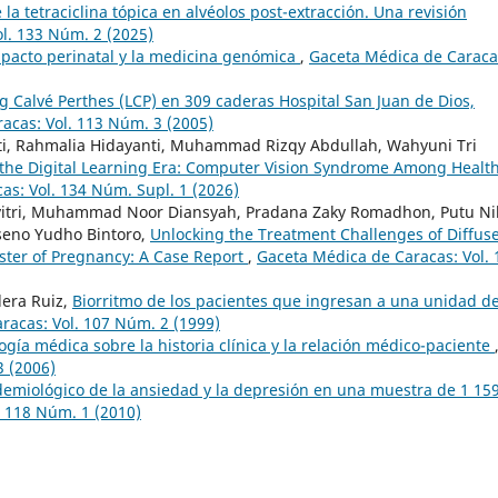
e la tetraciclina tópica en alvéolos post-extracción. Una revisión
l. 133 Núm. 2 (2025)
mpacto perinatal y la medicina genómica
,
Gaceta Médica de Caraca
Calvé Perthes (LCP) en 309 caderas Hospital San Juan de Dios,
acas: Vol. 113 Núm. 3 (2005)
ti, Rahmalia Hidayanti, Muhammad Rizqy Abdullah, Wahyuni Tri
the Digital Learning Era: Computer Vision Syndrome Among Healt
as: Vol. 134 Núm. Supl. 1 (2026)
Savitri, Muhammad Noor Diansyah, Pradana Zaky Romadhon, Putu N
oseno Yudho Bintoro,
Unlocking the Treatment Challenges of Diffus
ster of Pregnancy: A Case Report
,
Gaceta Médica de Caracas: Vol. 
dera Ruiz,
Biorritmo de los pacientes que ingresan a una unidad d
racas: Vol. 107 Núm. 2 (1999)
ogía médica sobre la historia clínica y la relación médico-paciente
3 (2006)
idemiológico de la ansiedad y la depresión en una muestra de 1 15
. 118 Núm. 1 (2010)