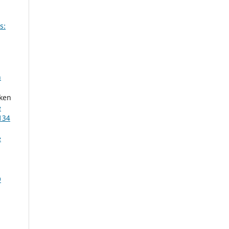
s:
h
iken
e
134
e
,
9