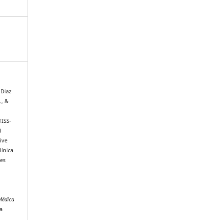
 Diaz
., &
TISS-
l
ive
línica
nes
Médica
a