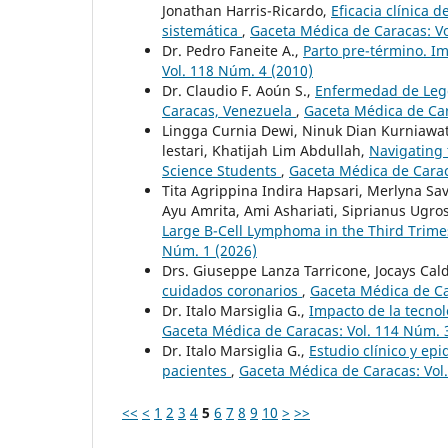
Jonathan Harris-Ricardo,
Eficacia clínica d
sistemática
,
Gaceta Médica de Caracas: Vo
Dr. Pedro Faneite A.,
Parto pre-término. I
Vol. 118 Núm. 4 (2010)
Dr. Claudio F. Aoún S.,
Enfermedad de Legg 
Caracas, Venezuela
,
Gaceta Médica de Car
Lingga Curnia Dewi, Ninuk Dian Kurniawa
lestari, Khatijah Lim Abdullah,
Navigating 
Science Students
,
Gaceta Médica de Carac
Tita Agrippina Indira Hapsari, Merlyna 
Ayu Amrita, Ami Ashariati, Siprianus Ugr
Large B-Cell Lymphoma in the Third Trime
Núm. 1 (2026)
Drs. Giuseppe Lanza Tarricone, Jocays Cal
cuidados coronarios
,
Gaceta Médica de Ca
Dr. Italo Marsiglia G.,
Impacto de la tecnol
Gaceta Médica de Caracas: Vol. 114 Núm. 
Dr. Italo Marsiglia G.,
Estudio clínico y ep
pacientes
,
Gaceta Médica de Caracas: Vol
<<
<
1
2
3
4
5
6
7
8
9
10
>
>>