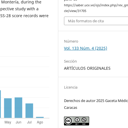
in Montería, during the
https://saber.ucv.ve/ojs/index.php/rev_gm
pective study with a
cle/view/31705
ISS-28 score records were
Más formatos de cita
Número
Vol. 133 Núm. 4 (2025)
Sección
ARTÍCULOS ORIGINALES
Licencia
Derechos de autor 2025 Gaceta Médic
Caracas