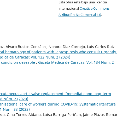
Esta obra está bajo una licencia
internacional
Creative Commons
Atribución-NoComercial 4.0
.
Díaz, Álvaro Bustos González, Nohora Díaz Cornejo, Luis Carlos Ruiz
ical hematology of patients with leptospirosis who consult urgently 
dica de Caracas: Vol. 132 Núm. 2 (2024)
a condición deseable
,
Gaceta Médica de Caracas: Vol. 134 Núm. 2
rcutaneous aortic valve replacement. Immediate and long-term
28 Núm. 2 (2020)
nizational care of workers during COVID-19: Systematic literature
31 Núm. S3 (2023)
eza, Gina Torres-Aldana, Luisa Barriga-Periñan, Jaime Plazas-Romá