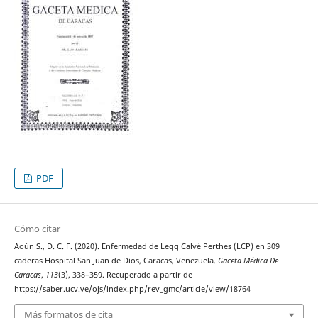
PDF
Cómo citar
Aoún S., D. C. F. (2020). Enfermedad de Legg Calvé Perthes (LCP) en 309
caderas Hospital San Juan de Dios, Caracas, Venezuela.
Gaceta Médica De
Caracas
,
113
(3), 338–359. Recuperado a partir de
https://saber.ucv.ve/ojs/index.php/rev_gmc/article/view/18764
Más formatos de cita