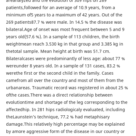
areanalyzed and the evolution of 309 hips on 269
patients,followed for an average of 10.9 years, from a
minimum of5 years to a maximum of 42 years. Out of the
269 patients87.7 % were male. In 14.5 % the disease was
bilateral.Age of onset was most frequent between 5 and 9
years old(57.6 %). In a sample of 113 children, the birth
weightmean reach 3.530 kg in that group and 3.385 kg in
thetotal sample. Mean height at birth was 51.7 cm.
Bilateralcases were predominantly of less age: about 77 %
wereunder 8 years old. In a sample of 131 cases, 83.2 %
werethe first or the second child in the family. Cases
camefrom all over the country and most of them from the
urbanareas. Traumatic record was registered in about 25 %
ofthe cases.There was a direct relationship between
evolutiontime and shortage of the leg corresponding to the
affectedhip. In 281 hips radiologicaly evaluated, including
theLaunstein’s technique, 77.2 % had metaphisary
damage.This relatively high percentage may be explained
by amore aggressive form of the disease in our country or