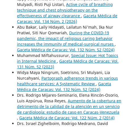
Mulyadi, Risti Puji Listari,
Active cycle of breathing
technique and chest physiotherapy on the
effectiveness of airway clearance
,
Gaceta Médica de
Caracas: Vol. 134 Núm. 2 (2026)
Abu Bakar, Laily Hidayati, Lailatun Ni’mah, Ika Nur
Pratiwi, Siti Nur Qomariah,
During the COVID-19
pandemic, the impact of religious caring behavior
increases the immunity of medical-surgical nurses
,
Gaceta Médica de Caracas: Vol. 132 Núm. S2 (2024)
Muhammad Miftahussurur,
Special Issue: Hot Topics
in Internal Medicine
,
Gaceta Médica de Caracas: Vol.
131 Núm. S2 (2023)
Widya Maya Ningrum, Soetrisno, Sri Mulyani, Lia
Nurcahyani,
Partograph adherence trends in various
healthcare services: A Systematic Review
,
Gaceta
Médica de Caracas: Vol. 132 Núm. S2 (2024)
Drs. Rodrigo Mijares-Seminario, Elena Rincón-Osorio,
Luis Azpúrua, Rosa Reyes,
Aumento de la cobertura en
detrimento de la calidad de la atención en un servicio
de cardiología: estudio de caso en Caracas-Venezuela
,
Gaceta Médica de Caracas: Vol. 122 Núm. 2 (2014)
Drs. Israel Zighelboim, Rodrigo Medrano, David