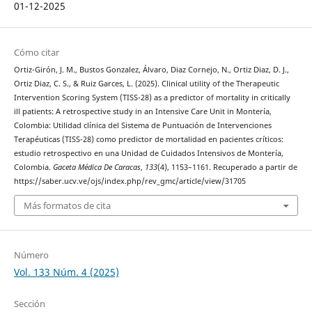
01-12-2025
Cómo citar
Ortiz-Girón, J. M., Bustos Gonzalez, Álvaro, Diaz Cornejo, N., Ortiz Diaz, D. J.,
Ortiz Diaz, C. S., & Ruiz Garces, L. (2025). Clinical utility of the Therapeutic
Intervention Scoring System (TISS-28) as a predictor of mortality in critically
ill patients: A retrospective study in an Intensive Care Unit in Montería,
Colombia: Utilidad clínica del Sistema de Puntuación de Intervenciones
Terapéuticas (TISS-28) como predictor de mortalidad en pacientes críticos:
estudio retrospectivo en una Unidad de Cuidados Intensivos de Montería,
Colombia.
Gaceta Médica De Caracas
,
133
(4), 1153–1161. Recuperado a partir de
https://saber.ucv.ve/ojs/index.php/rev_gmc/article/view/31705
Más formatos de cita
Número
Vol. 133 Núm. 4 (2025)
Sección