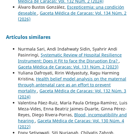
Médica de Caracas: Vol. 132 Núm. 2 (2024)
Álvaro Bustos González,
Escepticemia: una condición
deseable
,
Gaceta Médica de Caracas: Vol. 134 Núm. 2
(2026)
Artículos similares
Nurmala Sari, Andi Indahwaty Sidin, Syahrir Andi
Pasinringi,
Systematic Review of Hospital Resilience
Instrument: Does it Fit to face the Disruption Era?
,
Gaceta Médica de Caracas: Vol. 131 Núm. 2 (2023)
Yuliana Dafroyati, Ririn Widyastuty, Ragu Harming
Kristina,
Health belief model analysis on the maternal
through antenatal care as an effort to prevent
mortality
,
Gaceta Médica de Caracas: Vol. 132 Núm. 3
(2024)
Valentina Páez-Ruiz, María Paula Ortega-Ramírez, Luis
Meza-Vides, Enna Beatriz Jaimes-Duarte, Ginna Pérez-
Reyes, Diego Rivera-Porras,
Blood, incompatibility and
hearing
,
Gaceta Médica de Caracas: Vol. 130 Núm. 4
(2022)
Eppy Setiyowati, Siti Nurjanah, Chilyatis Zahroh,