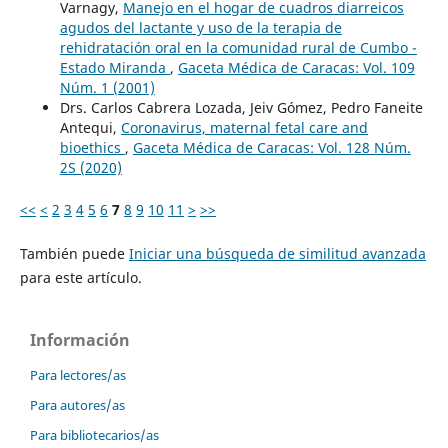
Varnagy,
Manejo en el hogar de cuadros diarreicos
agudos del lactante y uso de la terapia de
rehidratación oral en la comunidad rural de Cumbo -
Estado Miranda
,
Gaceta Médica de Caracas: Vol. 109
Núm. 1 (2001)
Drs. Carlos Cabrera Lozada, Jeiv Gómez, Pedro Faneite
Antequi,
Coronavirus, maternal fetal care and
bioethics
,
Gaceta Médica de Caracas: Vol. 128 Núm.
2S (2020)
<<
<
2
3
4
5
6
7
8
9
10
11
>
>>
También puede
Iniciar una búsqueda de similitud avanzada
para este artículo.
Información
Para lectores/as
Para autores/as
Para bibliotecarios/as