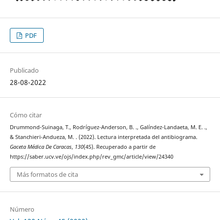
PDF
Publicado
28-08-2022
Cómo citar
Drummond-Suinaga, T., Rodríguez-Anderson, B. ., Galíndez-Landaeta, M. E. .,
& Stanchieri-Andueza, M. . (2022). Lectura interpretada del antibiograma.
Gaceta Médica De Caracas
,
130
(4S). Recuperado a partir de
https://saber.ucv.ve/ojs/index.php/rev_gmc/article/view/24340
Más formatos de cita
Número