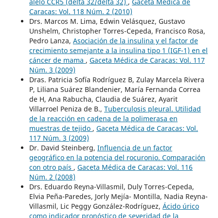
alelo CCR5 (delta 32/delta 32)
,
Gaceta Médica de
Caracas: Vol. 118 Núm. 2 (2010)
Drs. Marcos M. Lima, Edwin Velásquez, Gustavo
Unshelm, Christopher Torres-Cepeda, Francisco Rosa,
Pedro Lanza,
Asociación de la insulina y el factor de
crecimiento semejante a la insulina tipo 1 (IGF-1) en el
cáncer de mama
,
Gaceta Médica de Caracas: Vol. 117
Núm. 3 (2009)
Dras. Patricia Sofía Rodríguez B, Zulay Marcela Rivera
P, Liliana Suárez Blandenier, María Fernanda Correa
de H, Ana Rabucha, Claudia de Suárez, Ayarit
Villarroel Peniza de B.,
Tuberculosis pleural. Utilidad
de la reacción en cadena de la polimerasa en
muestras de tejido
,
Gaceta Médica de Caracas: Vol.
117 Núm. 3 (2009)
Dr. David Steinberg,
Influencia de un factor
geográfico en la potencia del rocuronio. Comparación
con otro país
,
Gaceta Médica de Caracas: Vol. 116
Núm. 2 (2008)
Drs. Eduardo Reyna-Villasmil, Duly Torres-Cepeda,
Elvia Peña-Paredes, Jorly Mejía- Montilla, Nadia Reyna-
Villasmil, Lic Peggy González-Rodríguez,
Ácido úrico
como indicador pronóstico de severidad de la