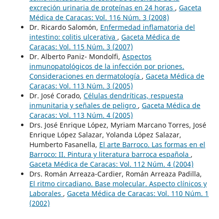
excreción urinaria de proteínas en 24 horas
,
Gaceta
Médica de Caracas: Vol. 116 Núm. 3 (2008)
Dr. Ricardo Salomón,
Enfermedad inflamatoria del
intestino: colitis ulcerativa
,
Gaceta Médica de
Caracas: Vol. 115 Núm. 3 (2007)
Dr. Alberto Paniz- Mondolfi,
Aspectos
inmunopatológicos de la infección por priones.
Consideraciones en dermatología
,
Gaceta Médica de
Caracas: Vol. 113 Núm. 3 (2005)
Dr. José Corado,
Células dendríticas, respuesta
inmunitaria y señales de peligro
,
Gaceta Médica de
Caracas: Vol. 113 Núm. 4 (2005)
Drs. José Enrique López, Myriam Marcano Torres, José
Enrique López Salazar, Yolanda López Salazar,
Humberto Fasanella,
El arte Barroco. Las formas en el
Barroco: II. Pintura y literatura barroca española
,
Gaceta Médica de Caracas: Vol. 112 Núm. 4 (2004)
Drs. Román Arreaza-Cardier, Román Arreaza Padilla,
El ritmo circadiano. Base molecular. Aspecto clínicos y
Laborales
,
Gaceta Médica de Caracas: Vol. 110 Núm. 1
(2002)