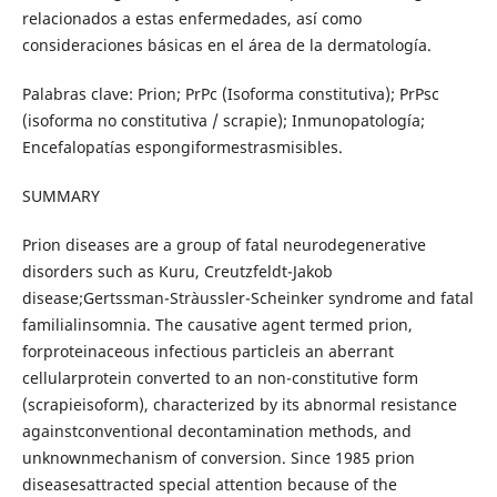
relacionados a estas enfermedades, así como
consideraciones básicas en el área de la dermatología.
Palabras clave: Prion; PrPc (Isoforma constitutiva); PrPsc
(isoforma no constitutiva / scrapie); Inmunopatología;
Encefalopatías espongiformestrasmisibles.
SUMMARY
Prion diseases are a group of fatal neurodegenerative
disorders such as Kuru, Creutzfeldt-Jakob
disease;Gertssman-Stràussler-Scheinker syndrome and fatal
familialinsomnia. The causative agent termed prion,
forproteinaceous infectious particleis an aberrant
cellularprotein converted to an non-constitutive form
(scrapieisoform), characterized by its abnormal resistance
againstconventional decontamination methods, and
unknownmechanism of conversion. Since 1985 prion
diseasesattracted special attention because of the