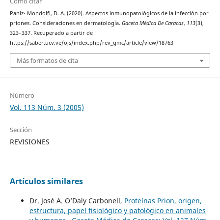
Cómo citar
Paniz- Mondolfi, D. A. (2020). Aspectos inmunopatológicos de la infección por
priones. Consideraciones en dermatología.
Gaceta Médica De Caracas
,
113
(3),
323–337. Recuperado a partir de
https://saber.ucv.ve/ojs/index.php/rev_gmc/article/view/18763
Más formatos de cita
Número
Vol. 113 Núm. 3 (2005)
Sección
REVISIONES
Artículos similares
Dr. José A. O’Daly Carbonell,
Proteínas Prion, origen,
estructura, papel fisiológico y patológico en animales