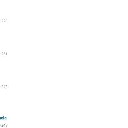
-225
-231
-242
uela
-249