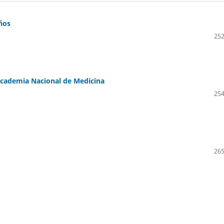
ños
252
Academia Nacional de Medicina
254
265