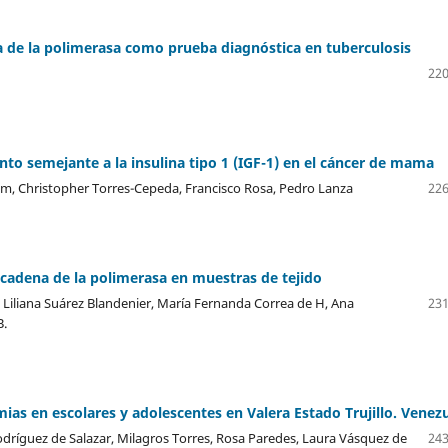
na de la polimerasa como prueba diagnóstica en tuberculosis
220
ento semejante a la insulina tipo 1 (IGF-1) en el cáncer de mama
m, Christopher Torres-Cepeda, Francisco Rosa, Pedro Lanza
226
n cadena de la polimerasa en muestras de tejido
P, Liliana Suárez Blandenier, María Fernanda Correa de H, Ana
231
B.
emias en escolares y adolescentes en Valera Estado Trujillo. Venez
odríguez de Salazar, Milagros Torres, Rosa Paredes, Laura Vásquez de
243