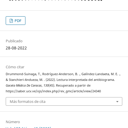
PDF
Publicado
28-08-2022
Cómo citar
Drummond-Suinaga, T., Rodríguez-Anderson, B. ., Galíndez-Landaeta, M. E. .,
& Stanchieri-Andueza, M. . (2022). Lectura interpretada del antibiograma.
Gaceta Médica De Caracas
,
130
(4S). Recuperado a partir de
https://saber.ucv.ve/ojs/index.php/rev_gmc/article/view/24340
Más formatos de cita
Número