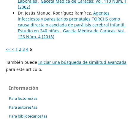
Laborales
,
Gaceta Médica de Caracas: Vol. 110 Núm. 1
(2002)
Dr. Jesús Manuel Rodríguez Ramírez,
Agentes
infecciosos y parasitarios prenatales TORCHS como
causa directa o asociada de parálisis cerebral infantil.
Estudio en 240 niños
,
Gaceta Médica de Caracas: Vol.
126 Núm. 4 (2018)
<<
<
1
2
3
4
5
También puede
Iniciar una búsqueda de similitud avanzada
para este artículo.
Información
Para lectores/as
Para autores/as
Para bibliotecarios/as